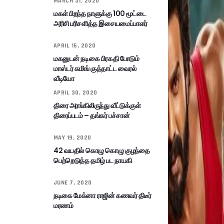
MARCH 31, 2020
மகள் பிறந்த நாளுக்கு 100 மூட்டை
அரிசி பரிசளித்த இசையமைப்பாளர்
APRIL 15, 2020
மகனுடன் நடிகை பிரகதி போடும்
மாஸ்டர் கமிங் குத்தாட்ட வைரல்
வீடியோ
APRIL 30, 2020
திரை அரங்கிலிருந்து வீட்டுக்குள்
திரைப்படம் – தங்கர் பச்சான்
MAY 19, 2020
42 வயதில் கொழு கொழு குழந்தை
பெற்றெடுத்த தமிழ் பட நாயகி
JUNE 7, 2020
நடிகை மேக்னா ராஜின் கணவர் திடீர்
மரணம்