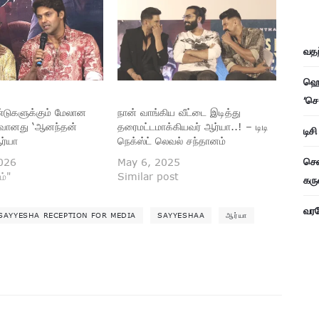
வதந
ஹெச
‘செ
டுகளுக்கும் மேலான
நான் வாங்கிய வீட்டை இடித்து
ருவானது ‘ஆனந்தன்
தரைமட்டமாக்கியவர் ஆர்யா..! – டிடி
டிச
ர்யா
நெக்ஸ்ட் லெவல் சந்தானம்
சென
026
May 6, 2025
ம்"
Similar post
கரு
வரவே
SAYYESHA RECEPTION FOR MEDIA
SAYYESHAA
ஆர்யா