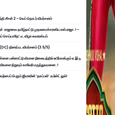
்தி சீசன் 2 – வெப் தொடர் விமர்சனம்
். ராஜாவை தமிழ்நாட்டு முதலமைச்சராகிய எஸ்.ராஜா..! –
ய் செய்யாதே’ பட விழா சுவாரஸ்யம்
ி (DC) திரைப்பட விமர்சனம் (3.5/5)
்னை பன்னாட்டு விமான நிலையத்தில் உயிர்காக்கும் ஏ.இ.டி
விகளை நிறுவும் காவேரி மருத்துவமனை..!
ற்பைப் பெறும் ஜீவாவின் ‘தகப்பன்’ ஃபர்ஸ்ட் லுக்!