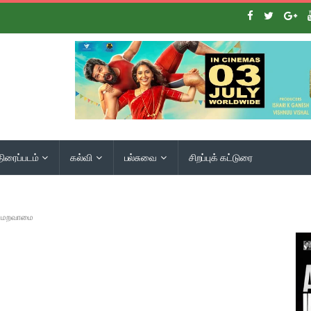
திரைப்படம்
கல்வி
பல்சுவை
சிறப்புக் கட்டுரை
றி மறவாமை