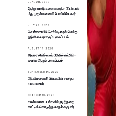
JUNE 28, 2020
நேற்று வனிதாவை மணந்த பீட்டர் பால்
மீது முதல் மனைவி போலீஸில் புகார்
JULY 20, 2020
சென்னையில் செல்ப் டிரைவ் செய்த
ரஜினி வைரலாகும் புகைப்படம்
AUGUST 14, 2020
அவசர சிகிச்சைப் பிரிவில் எஸ்பிபி –
வைரல் ஆகும் புகைப்படம்
SEPTEMBER 14, 2020
அட்லி மனைவி ப்ரியாவின் தாத்தா
காலமானார்
OCTOBER 13, 2020
கமல் பலான படங்களில் நடித்ததை
காட்டிக் கொடுத்த காதல் சுகுமார்