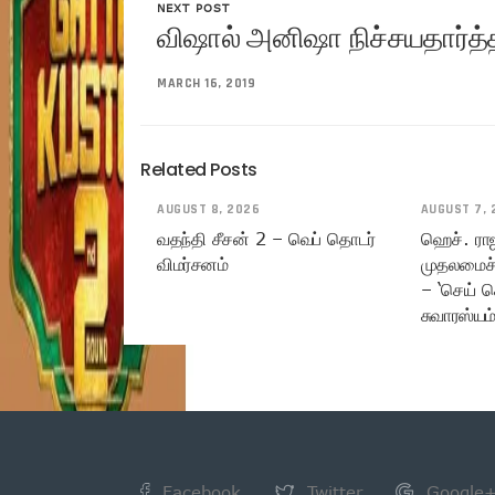
NEXT POST
விஷால் அனிஷா நிச்சயதார்த்
MARCH 16, 2019
Related Posts
AUGUST 8, 2026
AUGUST 7, 
வதந்தி சீசன் 2 – வெப் தொடர்
ஹெச். ரா
விமர்சனம்
முதலமைச்
– ‘செய் ச
சுவாரஸ்யம
Facebook
Twitter
Google