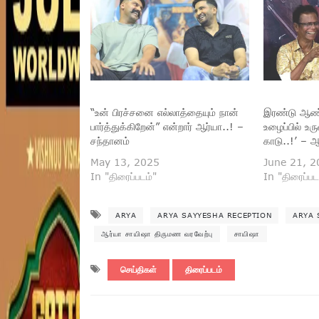
“உன் பிரச்சனை எல்லாத்தையும் நான்
இரண்டு ஆண்
பார்த்துக்கிறேன்” என்றார் ஆர்யா..! –
உழைப்பில் உ
சந்தானம்
காடு..!’ – ஆ
May 13, 2025
June 21, 2
In "திரைப்படம்"
In "திரைப்பட
ARYA
ARYA SAYYESHA RECEPTION
ARYA 
ஆர்யா சாயிஷா திருமண வரவேற்பு
சாயிஷா
செய்திகள்
திரைப்படம்