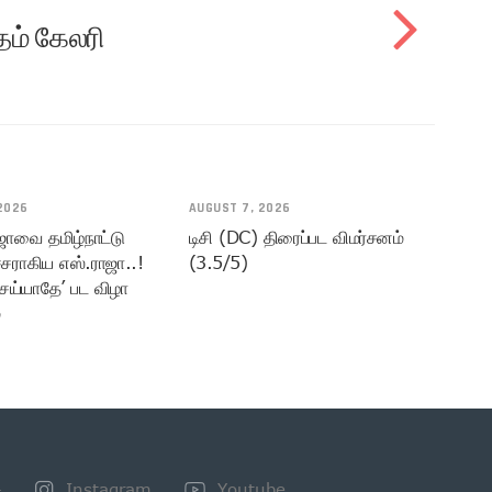
தம் கேலரி
2026
AUGUST 7, 2026
ஜாவை தமிழ்நாட்டு
டிசி (DC) திரைப்பட விமர்சனம்
சராகிய எஸ்.ராஜா..!
(3.5/5)
ெய்யாதே’ பட விழா
்
+
Instagram
Youtube