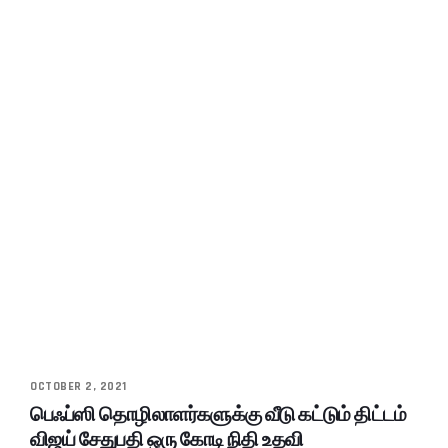
OCTOBER 2, 2021
பெஃப்ஸி தொழிலாளர்களுக்கு வீடு கட்டும் திட்டம்
விஜய் சேதுபதி ஒரு கோடி நிதி உதவி