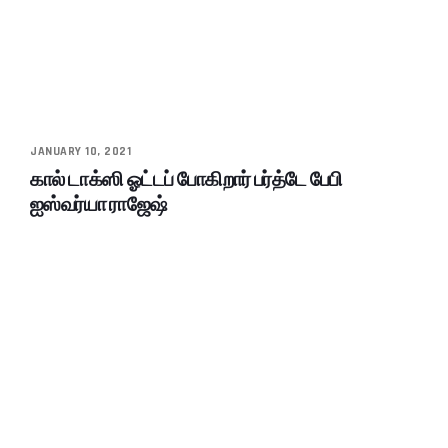
JANUARY 10, 2021
கால் டாக்ஸி ஓட்டப் போகிறார் பர்த்டே பேபி
ஐஸ்வர்யா ராஜேஷ்