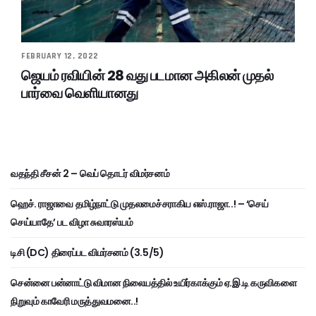
FEBRUARY 12, 2022
ஜெயம் ரவியின் 28 வது படமான அகிலன் முதல்
பார்வை வெளியானது
வதந்தி சீசன் 2 – வெப் தொடர் விமர்சனம்
ஹெச். ராஜாவை தமிழ்நாட்டு முதலமைச்சராகிய எஸ்.ராஜா..! – ‘செய்
செய்யாதே’ பட விழா சுவாரஸ்யம்
டிசி (DC) திரைப்பட விமர்சனம் (3.5/5)
சென்னை பன்னாட்டு விமான நிலையத்தில் உயிர்காக்கும் ஏ.இ.டி கருவிகளை
நிறுவும் காவேரி மருத்துவமனை..!