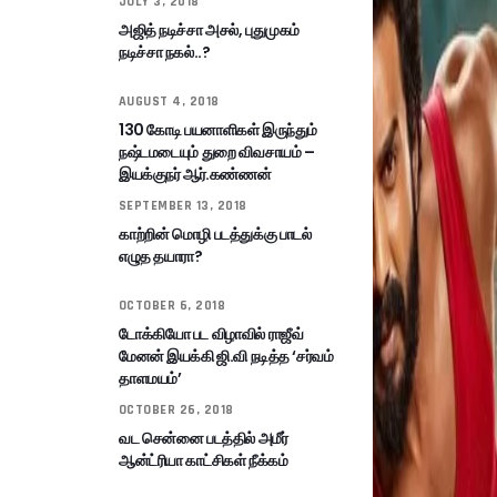
JULY 3, 2018
அஜித் நடிச்சா அசல், புதுமுகம்
நடிச்சா நகல்..?
AUGUST 4, 2018
130 கோடி பயனாளிகள் இருந்தும்
நஷ்டமடையும் துறை விவசாயம் –
இயக்குநர் ஆர்.கண்ணன்
SEPTEMBER 13, 2018
காற்றின் மொழி படத்துக்கு பாடல்
எழுத தயாரா?
OCTOBER 6, 2018
டோக்கியோ பட விழாவில் ராஜீவ்
மேனன் இயக்கி ஜி.வி நடித்த ‘சர்வம்
தாளமயம்’
OCTOBER 26, 2018
வட சென்னை படத்தில் அமீர்
ஆன்ட்ரியா காட்சிகள் நீக்கம்