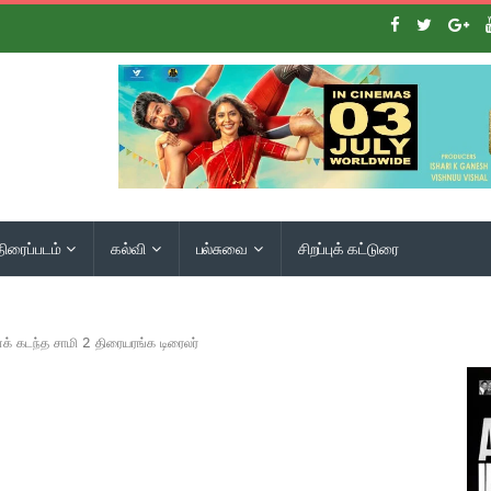
திரைப்படம்
கல்வி
பல்சுவை
சிறப்புக் கட்டுரை
க் கடந்த சாமி 2 திரையரங்க டிரைலர்