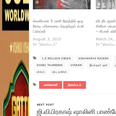
வெளியான 5 மணி நேரத்தில் ஒரு
வீர தீர சூரன
கோடி பார்வையை நெருங்கும் கூலி
சினிமா மரபு
ட்ரெய்லர்
– சீயான் விக்
August 3, 2025
March 24,
In "திரைப்படம்"
In "திரைப்பட
1.5 MILLION VIEWS
AISHWARYA RAJESH
SHIBU THAMEENS
VIKRAM
இயக்குநர் ஹரி
விக்ரம்
ஷிபு தமீன்ஸ்
காணொளி
திரைப்படம்
NEXT POST
ஜி.வி.பிரகாஷ் ஷாலினி பாண்டே