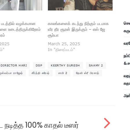
சென
் படத்தில் வழக்கமான
காலங்களைக் கடந்து நிற்கும் படமாக
களை உடைத்திருக்கிறோம்
வீர தீர சூரன் இருக்கும் – எஸ் ஜே
கரு
ரம்
சூர்யா
வரவே
 2025
March 25, 2025
ம்"
In "திரைப்படம்"
நம்
& ச
DIRECTOR HARI
DSP
KEERTHY SURESH
SAAMY 2
ஐஸ்வர்யா ராஜேஷ்
கீர்த்தி சுரேஷ்
சாமி 2
தேவி ஸ்ரீ பிரசாத்
வதந
கதாப
அன்
 நடித்த 100% காதல் டீஸர்