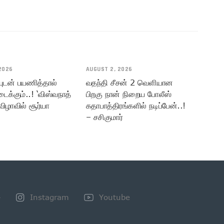
2026
AUGUST 2, 2026
யுடன் பயணித்தால்
வதந்தி சீசன் 2 வெளியான
டைக்கும்..! ‘விஸ்வநாத்
பிறகு நான் நிறைய போலீஸ்
விழாவில் சூர்யா
கதாபாத்திரங்களில் நடிப்பேன்..!
– சசிகுமார்
+
Instagram
Youtube