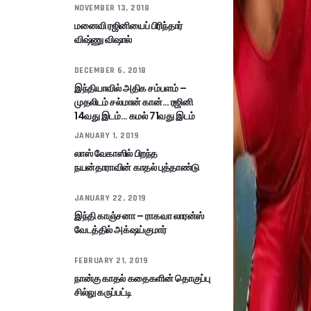
NOVEMBER 13, 2018
மனைவி ரஜினியைப் பிரிந்தார்
விஷ்ணு விஷால்
DECEMBER 6, 2018
இந்தியாவில் அதிக சம்பளம் –
முதலிடம் சல்மான் கான்… ரஜினி
14வது இடம்… கமல் 71வது இடம்
JANUARY 1, 2019
லாஸ் வேகாஸில் பிறந்த
நயன்தாராவின் காதல் புத்தாண்டு
JANUARY 22, 2019
இந்தி காஞ்சனா – ராகவா லாரன்ஸ்
வேடத்தில் அக்‌ஷய்குமார்
FEBRUARY 21, 2019
நான்கு காதல் கதைகளின் தொகுப்பு
சில்லு கருப்பட்டி