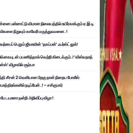
்னை பன்னாட்டு விமான நிலையத்தில் உயிர்காக்கும் ஏ.இ.டி
விகளை நிறுவும் காவேரி மருத்துவமனை..!
ற்பைப் பெறும் ஜீவாவின் ‘தகப்பன்’ ஃபர்ஸ்ட் லுக்!
பிக்கையுடன் பயணித்தால் வெற்றி கிடைக்கும்..! ‘விஸ்வநாத்
ன்ஸ்’ விழாவில் சூர்யா
்தி சீசன் 2 வெளியான பிறகு நான் நிறைய போலீஸ்
ாத்திரங்களில் நடிப்பேன்..! – சசிகுமார்
பே டயானா நன்றி அறிவிப்பு விழா !