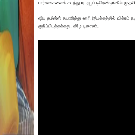
பார்வைகளைக் கடந்து யு டியூப் டிரெண்டிங்கில் முதலி
ஷிபு தமீன்ஸ் தயாரித்து ஹரி இயக்கத்தில் விக்ரம் நடி
குறிப்பிடத்தக்கது. கீழே டிரைலர்…