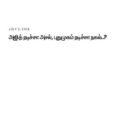
JULY 3, 2018
அஜித் நடிச்சா அசல், புதுமுகம் நடிச்சா நகல்..?