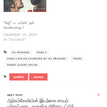
“ரேஜ்” பட ஃபர்ஸ்ட் லுக்
வெளியானது !
December 19, 2025
In "செய்திகள்"
GV PRAKASH
PAGE 3
PAGE 3 SALON LAUNCHED BY GV PRAKASH
PAGE3
PAGE3 LUXURY SALON
நாகரிகம்
பல்சுவை
NEXT POST
ஆர்எம்கேவியின் இயற்கை சாயம்
மற்றும் எடை குறைந்த லினோ பட்டுச்