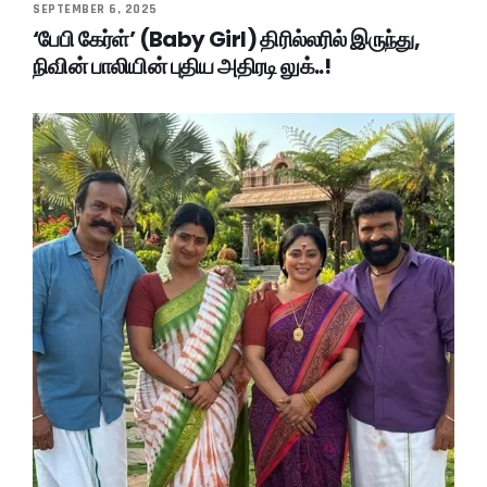
SEPTEMBER 6, 2025
‘பேபி கேர்ள்’ (Baby Girl) திரில்லரில் இருந்து,
நிவின் பாலியின் புதிய அதிரடி லுக்..!