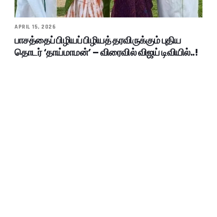
APRIL 15, 2026
பாசத்தைப் பிழியப் பிழியத் தரவிருக்கும் புதிய
தொடர் ‘தாய்மாமன்’ – விரைவில் விஜய் டிவியில்..!