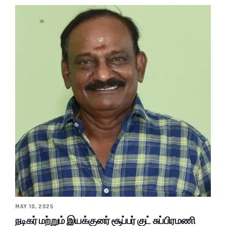
MAY 10, 2025
நடிகர் மற்றும் இயக்குனர் சூப்பர் குட் சுப்பிரமணி