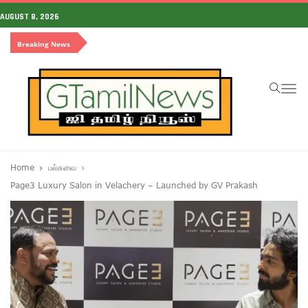
AUGUST 8, 2026
Breaking News
To
na
Home
பல்சுவை
Page3 Luxury Salon in Velachery – Launched by GV Prakash