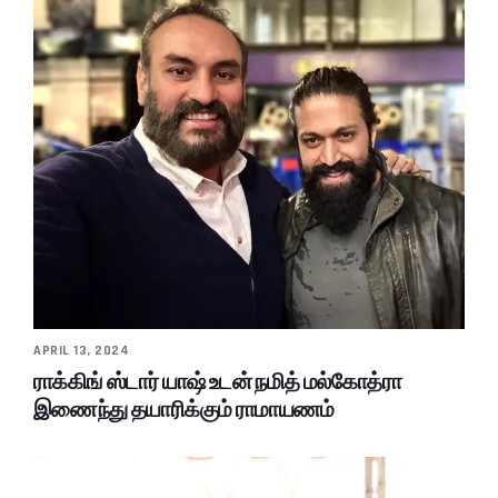
APRIL 13, 2024
ராக்கிங் ஸ்டார் யாஷ் உடன் நமித் மல்கோத்ரா
இணைந்து தயாரிக்கும் ராமாயணம்