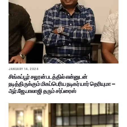
JANUARY 14, 2024
சிங்கப்பூர் சலூன் படத்தில் என்னுடன்
நடித்திருக்கும் மிகப்பெரிய நடிகர் யார் தெரியுமா –
ஆர்.ஜே.பாலாஜி தரும் சர்ப்ரைஸ்