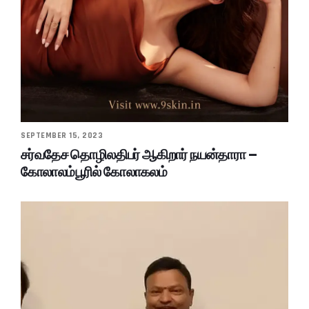
SEPTEMBER 15, 2023
சர்வதேச தொழிலதிபர் ஆகிறார் நயன்தாரா –
கோலாலம்பூரில் கோலாகலம்