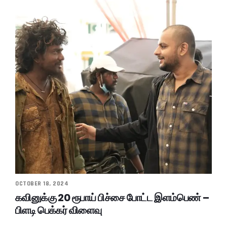
OCTOBER 18, 2024
கவினுக்கு 20 ரூபாய் பிச்சை போட்ட இளம்பெண் –
பிளடி பெக்கர் விளைவு