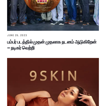
JUNE 26, 2023
பம்பர் படத்தில் முதன் முதலாக நடனம் ஆடுகிறேன்
– நடிகர் வெற்றி