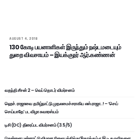
AUGUST 4, 2018
130 கோடி பயனாளிகள் இருந்தும் நஷ்டமடையும்
துறை விவசாயம் – இயக்குநர் ஆர்.கண்ணன்
வதந்தி சீசன் 2 – வெப் தொடர் விமர்சனம்
ஹெச். ராஜாவை தமிழ்நாட்டு முதலமைச்சராகிய எஸ்.ராஜா..! – ‘செய்
செய்யாதே’ பட விழா சுவாரஸ்யம்
டிசி (DC) திரைப்பட விமர்சனம் (3.5/5)
சென்னை பன்னாட்டு விமான நிலையத்தில் உயிர்காக்கும் ஏ.இ.டி கருவிகளை