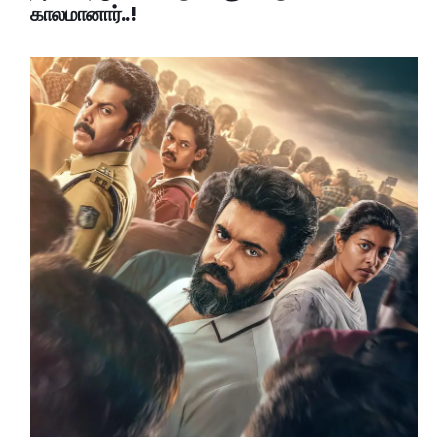
காலமானார்..!