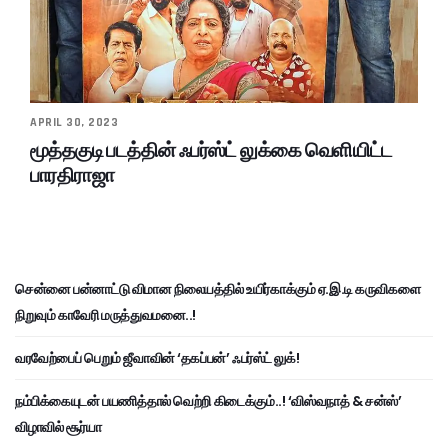
APRIL 30, 2023
மூத்தகுடி படத்தின் ஃபர்ஸ்ட் லுக்கை வெளியிட்ட
பாரதிராஜா
சென்னை பன்னாட்டு விமான நிலையத்தில் உயிர்காக்கும் ஏ.இ.டி கருவிகளை
நிறுவும் காவேரி மருத்துவமனை..!
வரவேற்பைப் பெறும் ஜீவாவின் ‘தகப்பன்’ ஃபர்ஸ்ட் லுக்!
நம்பிக்கையுடன் பயணித்தால் வெற்றி கிடைக்கும்..! ‘விஸ்வநாத் & சன்ஸ்’
விழாவில் சூர்யா