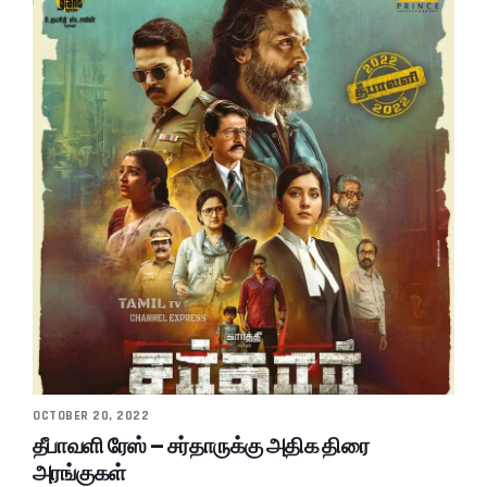
OCTOBER 20, 2022
தீபாவளி ரேஸ் – சர்தாருக்கு அதிக திரை
அரங்குகள்