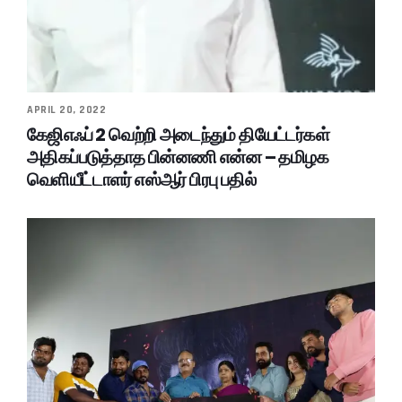
APRIL 20, 2022
கேஜிஎஃப் 2 வெற்றி அடைந்தும் தியேட்டர்கள்
அதிகப்படுத்தாத பின்னணி என்ன – தமிழக
வெளியீட்டாளர் எஸ்ஆர் பிரபு பதில்