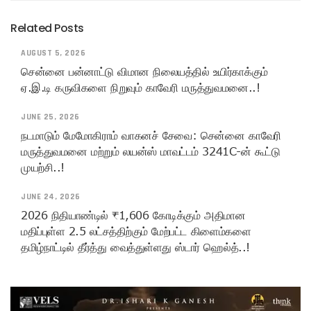
Related Posts
AUGUST 5, 2026
சென்னை பன்னாட்டு விமான நிலையத்தில் உயிர்காக்கும்
ஏ.இ.டி கருவிகளை நிறுவும் காவேரி மருத்துவமனை..!
JUNE 25, 2026
நடமாடும் மேமோகிராம் வாகனச் சேவை: சென்னை காவேரி
மருத்துவமனை மற்றும் லயன்ஸ் மாவட்டம் 3241C-ன் கூட்டு
முயற்சி..!
JUNE 24, 2026
2026 நிதியாண்டில் ₹1,606 கோடிக்கும் அதிமான
மதிப்புள்ள 2.5 லட்சத்திற்கும் மேற்பட்ட கிளைம்களை
தமிழ்நாட்டில் தீர்த்து வைத்துள்ளது ஸ்டார் ஹெல்த்..!