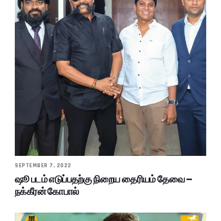
SEPTEMBER 7, 2022
ஷூ படம் எடுப்பதற்கு நிறைய தைரியம் தேவை –
நக்கீரன் கோபால்