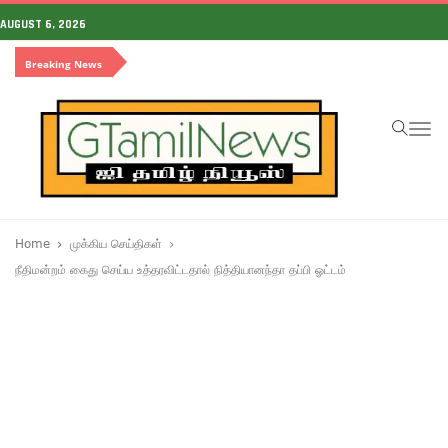
AUGUST 6, 2026
Breaking News
To
na
Home
முக்கிய செய்திகள்
நீதிமன்றம் கைது செய்ய உத்தரவிட்டதால் நித்தியானந்தா தப்பி ஓட்டம்