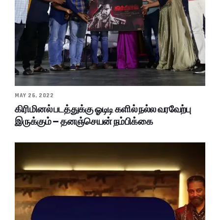
MAY 26, 2022
கிரிமினல் படத்துக்கு ஓடிடி களில் நல்ல வரவேற்பு
இருக்கும் – தனஞ்செயன் நம்பிக்கை