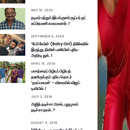
MAY 10, 2025
நடிகர் மற்றும் இயக்குனர் சூப்பர் குட்
சுப்பிரமணி காலமானார்..!
SEPTEMBER 6, 2025
‘பேபி கேர்ள்’ (Baby Girl) திரில்லரில்
இருந்து, நிவின் பாலியின் புதிய
அதிரடி லுக்..!
APRIL 15, 2026
பாசத்தைப் பிழியப் பிழியத்
தரவிருக்கும் புதிய தொடர்
‘தாய்மாமன்’ – விரைவில் விஜய்
டிவியில்..!
JULY 3, 2018
அஜித் நடிச்சா அசல், புதுமுகம்
நடிச்சா நகல்..?
AUGUST 4, 2018