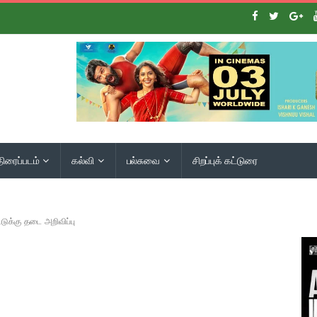
திரைப்படம்
கல்வி
பல்சுவை
சிறப்புக் கட்டுரை
்டுக்கு தடை அறிவிப்பு