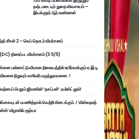
130 கோடி பயனாளிகள் இருந்தும்
நஷ்டமடையும் துறை விவசாயம் –
இயக்குநர் ஆர்.கண்ணன்
்தி சீசன் 2 – வெப் தொடர் விமர்சனம்
ி (DC) திரைப்பட விமர்சனம் (3.5/5)
்னை பன்னாட்டு விமான நிலையத்தில் உயிர்காக்கும் ஏ.இ.டி
விகளை நிறுவும் காவேரி மருத்துவமனை..!
ற்பைப் பெறும் ஜீவாவின் ‘தகப்பன்’ ஃபர்ஸ்ட் லுக்!
பிக்கையுடன் பயணித்தால் வெற்றி கிடைக்கும்..! ‘விஸ்வநாத்
ன்ஸ்’ விழாவில் சூர்யா