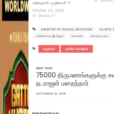
In "திரைப்பட
அறிவழகன் முருகேசன் !!
October 23, 2025
In "திரைப்படம்"
DIRECTOR OF SCHOOL EDUCATION
PLASTIC 
பள்ளிக்கல்வி இயக்குநர்
பிளாஸ்டிக்
பிளாஸ்டிக் தடை
சமுதாயம்
முக்கிய செய்திகள்
NEXT POST
75000 திருமணங்களுக்கு ச
நடராஜன் மறைந்தார்
SEPTEMBER 18, 2018
Related Posts