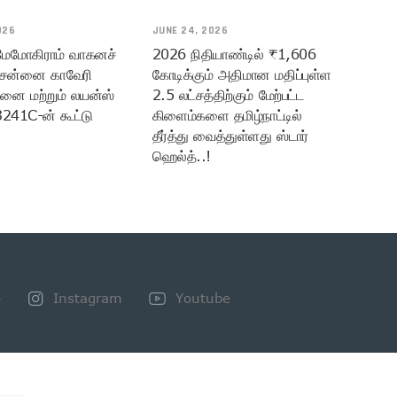
026
JUNE 24, 2026
 மேமோகிராம் வாகனச்
2026 நிதியாண்டில் ₹1,606
ென்னை காவேரி
கோடிக்கும் அதிமான மதிப்புள்ள
மனை மற்றும் லயன்ஸ்
2.5 லட்சத்திற்கும் மேற்பட்ட
3241C-ன் கூட்டு
கிளைம்களை தமிழ்நாட்டில்
தீர்த்து வைத்துள்ளது ஸ்டார்
ஹெல்த்..!
+
Instagram
Youtube