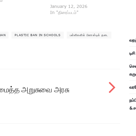
ம்"
January 12, 2026
In "திரைப்படம்"
BAN
PLASTIC BAN IN SCHOOLS
பள்ளிகளில் பிளாஸ்டிக் தடை
வதந
டிச
சென
கரு
வரவே
மைத்த அறுசுவை அரசு
நம்
& ச