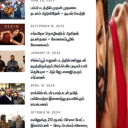
JUNE 26, 2023
பம்பர் படத்தில் முதன் முதலாக
நடனம் ஆடுகிறேன் – நடிகர் வெற்றி
SEPTEMBER 15, 2023
சர்வதேச தொழிலதிபர் ஆகிறார்
நயன்தாரா – கோலாலம்பூரில்
கோலாகலம்
JANUARY 14, 2024
சிங்கப்பூர் சலூன் படத்தில் என்னுடன்
நடித்திருக்கும் மிகப்பெரிய நடிகர் யார்
தெரியுமா – ஆர்.ஜே.பாலாஜி தரும்
சர்ப்ரைஸ்
APRIL 13, 2024
ராக்கிங் ஸ்டார் யாஷ் உடன் நமித்
மல்கோத்ரா இணைந்து தயாரிக்கும்
ராமாயணம்
OCTOBER 18, 2024
கவினுக்கு 20 ரூபாய் பிச்சை போட்ட
இளம்பெண் – பிளடி பெக்கர் விளைவு