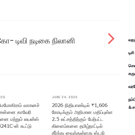
்கோ- டிவி நடிகை நிலானி
வதந
டிச
சென
கரு
வரவே
026
JUNE 24, 2026
நம்
 மேமோகிராம் வாகனச்
2026 நிதியாண்டில் ₹1,606
& ச
ென்னை காவேரி
கோடிக்கும் அதிமான மதிப்புள்ள
மனை மற்றும் லயன்ஸ்
2.5 லட்சத்திற்கும் மேற்பட்ட
3241C-ன் கூட்டு
கிளைம்களை தமிழ்நாட்டில்
தீர்த்து வைத்துள்ளது ஸ்டார்