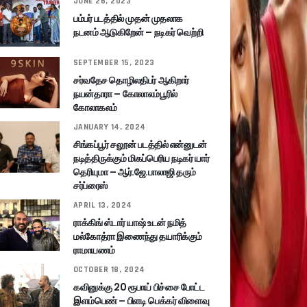
JUNE 26, 2023
பம்பர் படத்தில் முதன் முதலாக
நடனம் ஆடுகிறேன் – நடிகர் வெற்றி
SEPTEMBER 15, 2023
சர்வதேச தொழிலதிபர் ஆகிறார்
நயன்தாரா – கோலாலம்பூரில்
கோலாகலம்
JANUARY 14, 2024
சிங்கப்பூர் சலூன் படத்தில் என்னுடன்
நடித்திருக்கும் மிகப்பெரிய நடிகர் யார்
தெரியுமா – ஆர்.ஜே.பாலாஜி தரும்
சர்ப்ரைஸ்
APRIL 13, 2024
ராக்கிங் ஸ்டார் யாஷ் உடன் நமித்
மல்கோத்ரா இணைந்து தயாரிக்கும்
ராமாயணம்
OCTOBER 18, 2024
கவினுக்கு 20 ரூபாய் பிச்சை போட்ட
இளம்பெண் – பிளடி பெக்கர் விளைவு