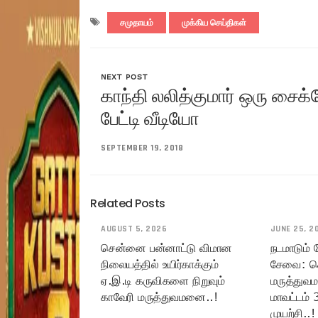
சமுதாயம்
முக்கிய செய்திகள்
NEXT POST
காந்தி லலித்குமார் ஒரு சைக
பேட்டி வீடியோ
SEPTEMBER 19, 2018
Related Posts
AUGUST 5, 2026
JUNE 25, 2
சென்னை பன்னாட்டு விமான
நடமாடும்
நிலையத்தில் உயிர்காக்கும்
சேவை: ச
ஏ.இ.டி கருவிகளை நிறுவும்
மருத்துவ
காவேரி மருத்துவமனை..!
மாவட்டம் 
முயற்சி..!