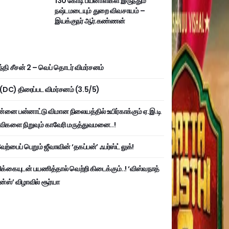
130 கோடி பயனாளிகள் இருந்தும்
நஷ்டமடையும் துறை விவசாயம் –
இயக்குநர் ஆர்.கண்ணன்
்தி சீசன் 2 – வெப் தொடர் விமர்சனம்
ி (DC) திரைப்பட விமர்சனம் (3.5/5)
்னை பன்னாட்டு விமான நிலையத்தில் உயிர்காக்கும் ஏ.இ.டி
விகளை நிறுவும் காவேரி மருத்துவமனை..!
ற்பைப் பெறும் ஜீவாவின் ‘தகப்பன்’ ஃபர்ஸ்ட் லுக்!
பிக்கையுடன் பயணித்தால் வெற்றி கிடைக்கும்..! ‘விஸ்வநாத்
ன்ஸ்’ விழாவில் சூர்யா