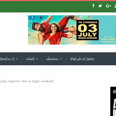
திரைப்படம்
கல்வி
பல்சுவை
சிறப்புக் கட்டுரை
த்த அறுசுவை அரசு நடராஜன் மறைந்தார்