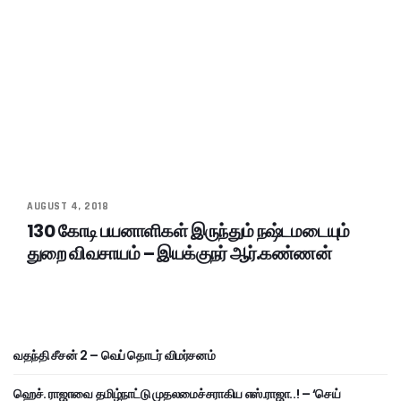
AUGUST 4, 2018
130 கோடி பயனாளிகள் இருந்தும் நஷ்டமடையும்
துறை விவசாயம் – இயக்குநர் ஆர்.கண்ணன்
வதந்தி சீசன் 2 – வெப் தொடர் விமர்சனம்
ஹெச். ராஜாவை தமிழ்நாட்டு முதலமைச்சராகிய எஸ்.ராஜா..! – ‘செய்