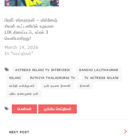
பிரதீப் ரங்கநாதன் – விக்னேஷ்
சிவன் கூட்டணியில் உருவான
LIK திரைப்படம், ஏப்ரல் 3
வெளியாகிறது!
March 19, 2026
In "செய்திகள்"
ACTRESS NILANI TV INTERVIEW
GANDHI LALITHKUMAR
NILANI
PUTHIYA THALAIMURAI TV
TV ACTRESS NILANI
காந்தி லலித்குமார்
டிவி நடிகை நிலானி
நிலானி
புதிய தலைமுறை டிவி
பெண்கள்
முக்கிய செய்திகள்
NEXT POST