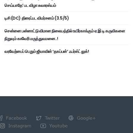
செய்யாதே’ பட விழா சுவாரஸ்யம்
டிசி (DC) திரைப்பட விமர்சனம் (3.5/5)
சென்னை பன்னாட்டு விமான நிலையத்தில் உயிர்காக்கும் ஏ.இ.டி கருவிகளை
நிறுவும் காவேரி மருத்துவமனை..!
வரவேற்பைப் பெறும் ஜீவாவின் ‘தகப்பன்’ ஃபர்ஸ்ட் லுக்!
Facebook
Twitter
Google+
Instagram
Youtube