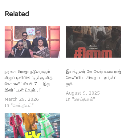
Related
நடிகை ரோஜா நடுவராகும்
இயக்குனர் லோகேஷ் கனகராஜ்
விஜய் டிவியின் ‘குக்கு வித்
வெளியிட்ட சிறை பட ஃபர்ஸ்ட்
கோமாளி’ சீசன் 7 – இது
லுக்
இனி ‘டபுள் ட்ரபுள்..!’
August 9, 2025
March 29, 2026
In "செய்திகள்"
In "செய்திகள்"