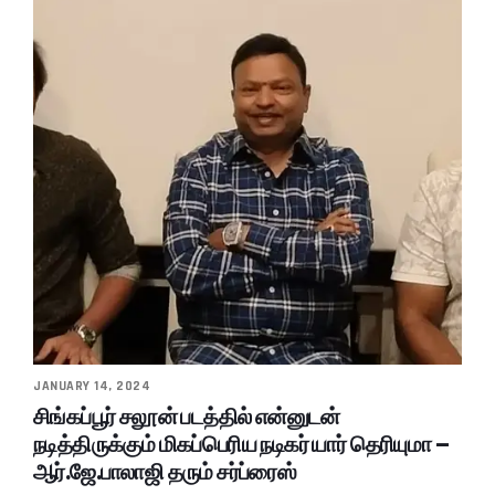
JANUARY 14, 2024
சிங்கப்பூர் சலூன் படத்தில் என்னுடன்
நடித்திருக்கும் மிகப்பெரிய நடிகர் யார் தெரியுமா –
ஆர்.ஜே.பாலாஜி தரும் சர்ப்ரைஸ்