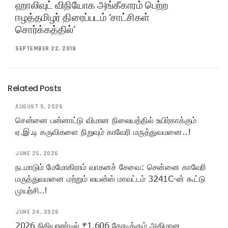
ஹாலிவுட் விநியோக அங்கீகாரம் பெற்ற
ஈழத்தமிழர் திரைப்படம் ‘சாட்சிகள்
சொர்க்கத்தில்’
SEPTEMBER 22, 2018
Related Posts
AUGUST 5, 2026
சென்னை பன்னாட்டு விமான நிலையத்தில் உயிர்காக்கும்
ஏ.இ.டி கருவிகளை நிறுவும் காவேரி மருத்துவமனை..!
JUNE 25, 2026
நடமாடும் மேமோகிராம் வாகனச் சேவை: சென்னை காவேரி
மருத்துவமனை மற்றும் லயன்ஸ் மாவட்டம் 3241C-ன் கூட்டு
முயற்சி..!
JUNE 24, 2026
2026 நிதியாண்டில் ₹1,606 கோடிக்கும் அதிமான