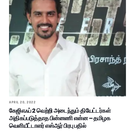
APRIL 20, 2022
கேஜிஎஃப் 2 வெற்றி அடைந்தும் தியேட்டர்கள்
அதிகப்படுத்தாத பின்னணி என்ன – தமிழக
வெளியீட்டாளர் எஸ்ஆர் பிரபு பதில்