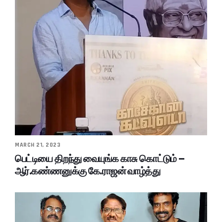
MARCH 21, 2023
பெட்டியை திறந்து வையுங்க காசு கொட்டும் –
ஆர்.கண்ணனுக்கு கே.ராஜன் வாழ்த்து