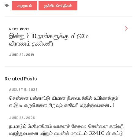
சமுதாயம்
முக்கிய செய்திகள்
NEXT POST
இன்னும் 10 நாள்களுக்கு மட்டுமே
வீராணம் தண்ணீர்
JUNE 22, 2019
Related Posts
AUGUST 5, 2026
சென்னை பன்னாட்டு விமான நிலையத்தில் உயிர்காக்கும்
ஏ.இ.டி கருவிகளை நிறுவும் காவேரி மருத்துவமனை..!
JUNE 25, 2026
நடமாடும் மேமோகிராம் வாகனச் சேவை: சென்னை காவேரி
மருத்துவமனை மற்றும் லயன்ஸ் மாவட்டம் 3241C-ன் கூட்டு