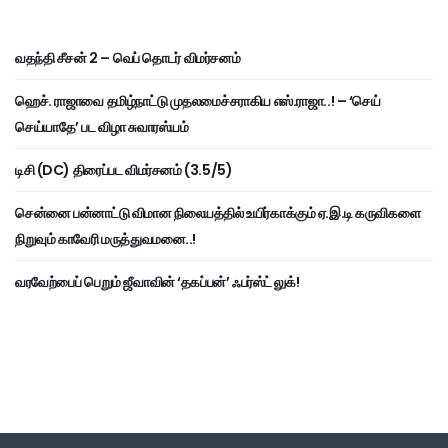
வதந்தி சீசன் 2 – வெப் தொடர் விமர்சனம்
ஹெச். ராஜாவை தமிழ்நாட்டு முதலமைச்சராகிய எஸ்.ராஜா..! – ‘செய்
செய்யாதே’ பட விழா சுவாரஸ்யம்
டிசி (DC) திரைப்பட விமர்சனம் (3.5/5)
சென்னை பன்னாட்டு விமான நிலையத்தில் உயிர்காக்கும் ஏ.இ.டி கருவிகளை
நிறுவும் காவேரி மருத்துவமனை..!
வரவேற்பைப் பெறும் ஜீவாவின் ‘தகப்பன்’ ஃபர்ஸ்ட் லுக்!