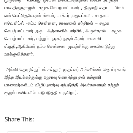
மாலதிகுருராஜன் -சமூக செயற்பாட்டாளர் , திருமதி லதா – பிஎம்
எஸ் மெட்ரிகுலேஷன் ஸ்கூல், டாக்டர் ராஜலட்சுமி . சாதனா
ஈவென்ட்ஸ் -நம்ம சென்னை, சரவணன் சந்திரன் – சமூக
செயற்பாட்டாளர் ,ரகு- ஆர்கானிக் பார்மிங், அருள்தாஸ் – சமூக
செயற்பாட்டாளர், மற்றும் நடிகர் நகுல் அவர் மனைவி
ஸ்ருதி,ஆகியோர் நம்ம சென்னை முயற்சிக்கு கைகொடுத்து
ஊக்குவித்தனர்.
அக்னி தொழில்நுட்பக் கல்லூரி முதல்வர் அக்னீஸ்வர் ஜெயப்ரகாஷ்
இந்த இயக்கத்துக்கு ஆதரவு கொடுத்து தன் கல்லூரி
மாணவர்களிடம் விழிப்புணர்வு ஏற்படுத்தி அவர்களையும் சுற்றுச்
சூழல் பணிகளில் ஈடுபடுத்தி வருகிறார்.
Share This: