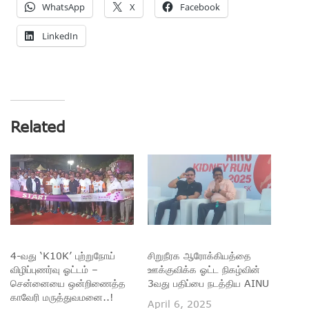
WhatsApp
X
Facebook
LinkedIn
Related
4-வது ‘K10K’ புற்றுநோய்
சிறுநீரக ஆரோக்கியத்தை
விழிப்புணர்வு ஓட்டம் –
ஊக்குவிக்க ஓட்ட நிகழ்வின்
சென்னையை ஒன்றிணைத்த
3வது பதிப்பை நடத்திய AINU
காவேரி மருத்துவமனை..!
April 6, 2025