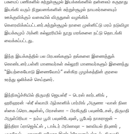
பசுமைப் பணிகளில் சுற்றுச்சூழல் இயக்கங்களில் தன்னலம் கருதாது
இயங்கி வரும் நிறுவனங்களின் சுற்றுச்சூழல் நாயகர்களையும்
ஊக்குவிக்கும் வகையில் விருதுகள் வழங்கிக்
கௌரவிக்கப்பட்டனர்.சுற்றுச்சூ
ழல் நாளை முன்னிட்டு மரம் நடுவிழா
இயக்கமும் அக்னி கல்லூரியில் நூறு மரங்களை நட்டு தொடங்கி
வைக்கப்பட்டது.
இந்த இயக்கத்தில் பல பிரபலங்களும் தங்களை இணைத்துக்
கொண்டனர்.பள்ளி மாணவர்கள் கல்லூரி மாணவர்களும் இணைந்து
“இயற்கையோடு இணைவோம்” என்கிற முழக்கத்தின் குரலை
உரத்து ஒலிக்கச் செய்தனர்.
இந்நிகழ்ச்சியில் திருமதி ஜெயஸ்ரீ – டெரஸ் கார்டனிங் ,
ஹரிஹரன் -ஸ்ரீ ஸ்வாமி ஆர்கானிக் பார்மிங் ,அருணா -வான் நிலா
ஸ்கை ப்ரொடக்ஷன்ஸ், பிரசன்னா – பிரகிருதி பவுண்டேசன், திருமதி
அருள்பிரியா – நம்ம பூமி பவுண்டேஷன், பூபேஷ் நாகராஜன் –
இந்திரா ப்ராஜெக்ட்ஸ் , டாக்டர் அபிலாஷா – உளவியல் நிபுணர் ,
முருகேஷ் – லாலாஜி ஒமேகா இண்டர்நேஷனல் ஸ்கூல் ,திருமதி