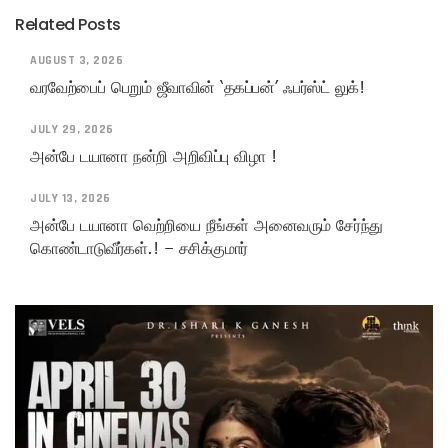
Related Posts
AUGUST 3, 2026
வரவேற்பைப் பெறும் ஜீவாவின் ‘தகப்பன்’ ஃபர்ஸ்ட் லுக்!
JULY 29, 2026
அன்பே டயானா நன்றி அறிவிப்பு விழா !
JULY 13, 2026
அன்பே டயானா வெற்றியை நீங்கள் அனைவரும் சேர்ந்து
கொண்டாடுவீர்கள்.! – சசிக்குமார்