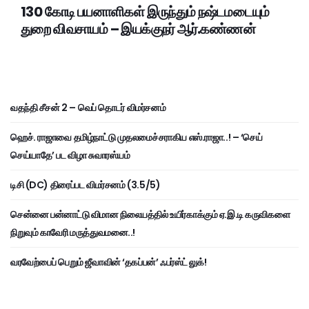
130 கோடி பயனாளிகள் இருந்தும் நஷ்டமடையும்
துறை விவசாயம் – இயக்குநர் ஆர்.கண்ணன்
வதந்தி சீசன் 2 – வெப் தொடர் விமர்சனம்
ஹெச். ராஜாவை தமிழ்நாட்டு முதலமைச்சராகிய எஸ்.ராஜா..! – ‘செய்
செய்யாதே’ பட விழா சுவாரஸ்யம்
டிசி (DC) திரைப்பட விமர்சனம் (3.5/5)
சென்னை பன்னாட்டு விமான நிலையத்தில் உயிர்காக்கும் ஏ.இ.டி கருவிகளை
நிறுவும் காவேரி மருத்துவமனை..!
வரவேற்பைப் பெறும் ஜீவாவின் ‘தகப்பன்’ ஃபர்ஸ்ட் லுக்!