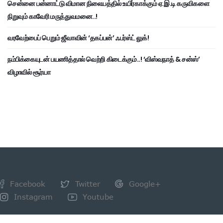
சென்னை பன்னாட்டு விமான நிலையத்தில் உயிர்காக்கும் ஏ.இ.டி கருவிகளை
நிறுவும் காவேரி மருத்துவமனை..!
வரவேற்பைப் பெறும் ஜீவாவின் ‘தகப்பன்’ ஃபர்ஸ்ட் லுக்!
நம்பிக்கையுடன் பயணித்தால் வெற்றி கிடைக்கும்..! ‘விஸ்வநாத் & சன்ஸ்’
விழாவில் சூர்யா
Facebook
Twitter
Google+
Instagram
Youtube
NEWSLETTER