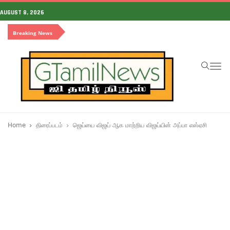
AUGUST 8, 2026
Breaking News
To
na
Home
திரைப்படம்
ஜெய்யை விஜய் ஆக மாற்றிய விஜய்யின் அப்பா எஸ்ஏசி