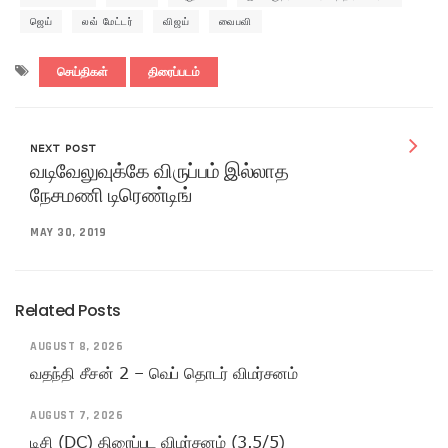
ஜெய்
லவ் மேட்டர்
விஜய்
வைபவி
செய்திகள்
திரைப்படம்
NEXT POST
வடிவேலுவுக்கே விருப்பம் இல்லாத
நேசமணி டிரெண்டிங்
MAY 30, 2019
Related Posts
AUGUST 8, 2026
வதந்தி சீசன் 2 – வெப் தொடர் விமர்சனம்
AUGUST 7, 2026
டிசி (DC) திரைப்பட விமர்சனம் (3.5/5)