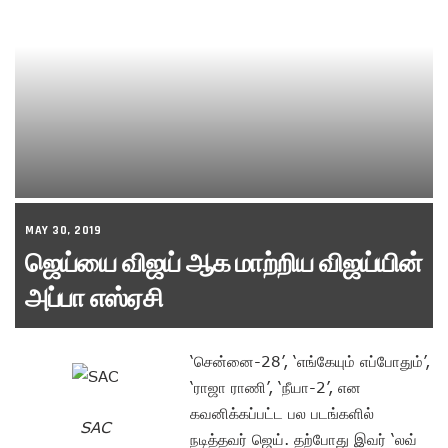
MAY 30, 2019
ஜெய்யை விஜய் ஆக மாற்றிய விஜய்யின்
அப்பா எஸ்ஏசி
‘சென்னை-28’, ‘எங்கேயும் எப்போதும்’,
‘ராஜா ராணி’, ‘நீயா-2’, என
கவனிக்கப்பட்ட பல படங்களில்
SAC
நடித்தவர் ஜெய். தற்போது இவர் ‘லவ்