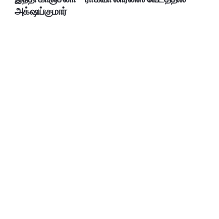
அக்‌ஷய்குமார்