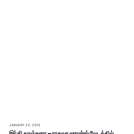
JANUARY 22, 2019
இந்தி காஞ்சனா – ராகவா லாரன்ஸ் வேடத்தில்