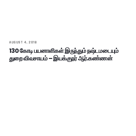
AUGUST 4, 2018
130 கோடி பயனாளிகள் இருந்தும் நஷ்டமடையும்
துறை விவசாயம் – இயக்குநர் ஆர்.கண்ணன்