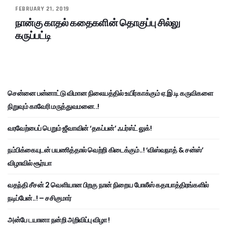
FEBRUARY 21, 2019
நான்கு காதல் கதைகளின் தொகுப்பு சில்லு
கருப்பட்டி
சென்னை பன்னாட்டு விமான நிலையத்தில் உயிர்காக்கும் ஏ.இ.டி கருவிகளை
நிறுவும் காவேரி மருத்துவமனை..!
வரவேற்பைப் பெறும் ஜீவாவின் ‘தகப்பன்’ ஃபர்ஸ்ட் லுக்!
நம்பிக்கையுடன் பயணித்தால் வெற்றி கிடைக்கும்..! ‘விஸ்வநாத் & சன்ஸ்’
விழாவில் சூர்யா
வதந்தி சீசன் 2 வெளியான பிறகு நான் நிறைய போலீஸ் கதாபாத்திரங்களில்
நடிப்பேன்..! – சசிகுமார்
அன்பே டயானா நன்றி அறிவிப்பு விழா !