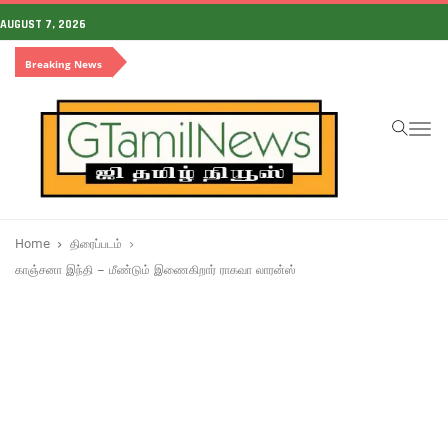
AUGUST 7, 2026
Breaking News
To
na
Home
திரைப்படம்
காஞ்சனா இந்தி – மீண்டும் இணைகிறார் ராகவா லாரன்ஸ்