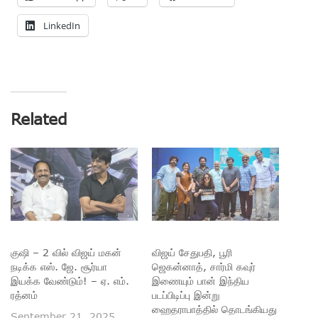
LinkedIn
Related
குஷி – 2 வில் விஜய் மகன்
விஜய் சேதுபதி, பூரி
நடிக்க எஸ். ஜே. சூர்யா
ஜெகன்னாத், சார்மி கவுர்
இயக்க வேண்டும்! – ஏ. எம்.
இணையும் பான் இந்திய
ரத்னம்
படப்பிடிப்பு இன்று
ஹைதராபாத்தில் தொடங்கியது
September 21, 2025