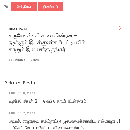
செய்திகள்
திரைப்படம்
NEXT POST
கருமேகங்கள் கலைகின்றன –
நடிக்கும் இயக்குனர்கள் பட்டியலில்
தானும் இணைந்த தங்கர்
FEBRUARY 5, 2023
Related Posts
AUGUST 8, 2026
வதந்தி சீசன் 2 – வெப் தொடர் விமர்சனம்
AUGUST 7, 2026
ஹெச். ராஜாவை தமிழ்நாட்டு முதலமைச்சராகிய எஸ்.ராஜா..!
– ‘செய் செய்யாதே’ பட விழா சுவாரஸ்யம்