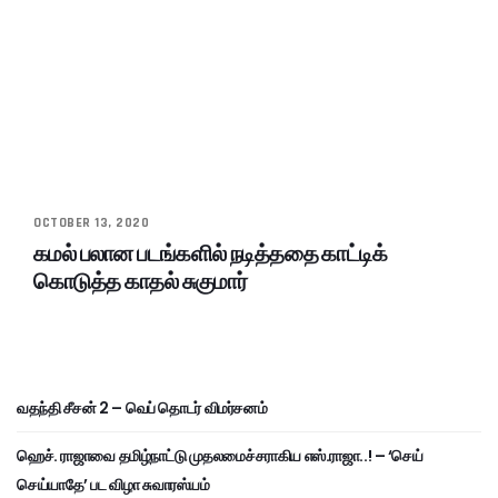
OCTOBER 13, 2020
கமல் பலான படங்களில் நடித்ததை காட்டிக்
கொடுத்த காதல் சுகுமார்
வதந்தி சீசன் 2 – வெப் தொடர் விமர்சனம்
ஹெச். ராஜாவை தமிழ்நாட்டு முதலமைச்சராகிய எஸ்.ராஜா..! – ‘செய்
செய்யாதே’ பட விழா சுவாரஸ்யம்