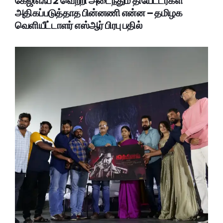
கேஜிஎஃப் 2 வெற்றி அடைந்தும் தியேட்டர்கள்
அதிகப்படுத்தாத பின்னணி என்ன – தமிழக
வெளியீட்டாளர் எஸ்ஆர் பிரபு பதில்