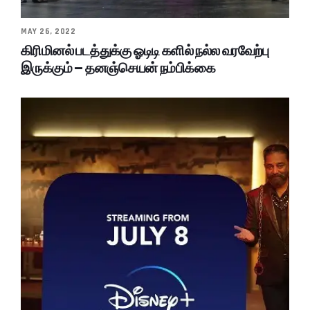
MAY 26, 2022
கிரிமினல் படத்துக்கு ஓடிடி களில் நல்ல வரவேற்பு
இருக்கும் – தனஞ்செயன் நம்பிக்கை