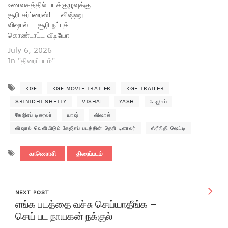
உணவகத்தில் படக்குழுவுக்கு
சூரி சர்ப்ரைஸ்! – விஷ்ணு
விஷால் – சூரி நட்புக்
கொண்டாட்ட வீடியோ
July 6, 2026
In "திரைப்படம்"
KGF
KGF MOVIE TRAILER
KGF TRAILER
SRINIDHI SHETTY
VISHAL
YASH
கேஜிஎப்
கேஜிஎப் டிரைலர்
யாஷ்
விஷால்
விஷால் வெளியிடும் கேஜிஎப் படத்தின் தெறி டிரைலர்
ஸ்ரீநிதி ஷெட்டி
காணொளி
திரைப்படம்
NEXT POST
எங்க படத்தை வச்சு செய்யாதீங்க –
செய் பட நாயகன் நக்குல்