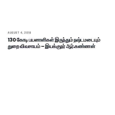
AUGUST 4, 2018
130 கோடி பயனாளிகள் இருந்தும் நஷ்டமடையும்
துறை விவசாயம் – இயக்குநர் ஆர்.கண்ணன்