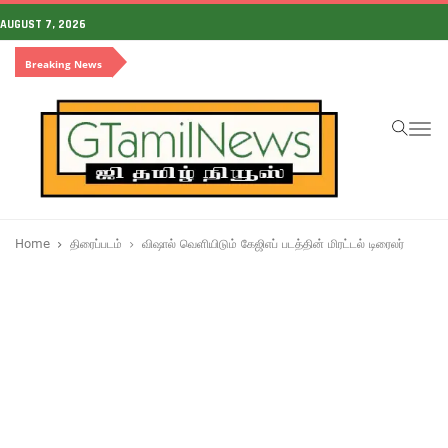
AUGUST 7, 2026
Breaking News
To
na
Home
திரைப்படம்
விஷால் வெளியிடும் கேஜிஎப் படத்தின் மிரட்டல் டிரைலர்