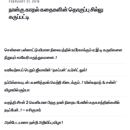
FEBRUARY 21, 2019
நான்கு காதல் கதைகளின் தொகுப்பு சில்லு
கருப்பட்டி
சென்னை பன்னாட்டு விமான நிலையத்தில் உயிர்காக்கும் ஏ.இ.டி கருவிகளை
நிறுவும் காவேரி மருத்துவமனை..!
வரவேற்பைப் பெறும் ஜீவாவின் ‘தகப்பன்’ ஃபர்ஸ்ட் லுக்!
நம்பிக்கையுடன் பயணித்தால் வெற்றி கிடைக்கும்..! ‘விஸ்வநாத் & சன்ஸ்’
விழாவில் சூர்யா
வதந்தி சீசன் 2 வெளியான பிறகு நான் நிறைய போலீஸ் கதாபாத்திரங்களில்
நடிப்பேன்..! – சசிகுமார்
அன்பே டயானா நன்றி அறிவிப்பு விழா !