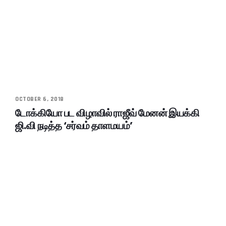
OCTOBER 6, 2018
டோக்கியோ பட விழாவில் ராஜீவ் மேனன் இயக்கி
ஜி.வி நடித்த ‘சர்வம் தாளமயம்’