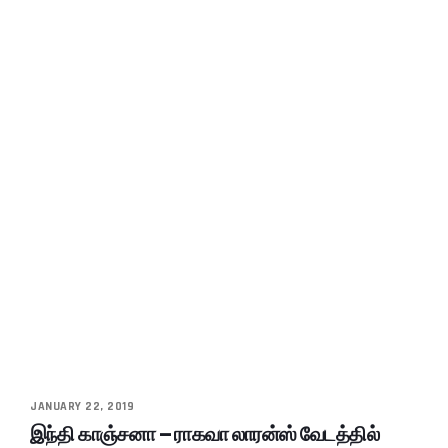
JANUARY 22, 2019
இந்தி காஞ்சனா – ராகவா லாரன்ஸ் வேடத்தில்