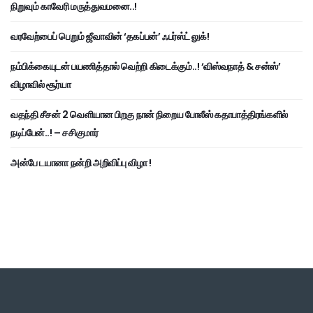
நிறுவும் காவேரி மருத்துவமனை..!
வரவேற்பைப் பெறும் ஜீவாவின் ‘தகப்பன்’ ஃபர்ஸ்ட் லுக்!
நம்பிக்கையுடன் பயணித்தால் வெற்றி கிடைக்கும்..! ‘விஸ்வநாத் & சன்ஸ்’
விழாவில் சூர்யா
வதந்தி சீசன் 2 வெளியான பிறகு நான் நிறைய போலீஸ் கதாபாத்திரங்களில்
நடிப்பேன்..! – சசிகுமார்
அன்பே டயானா நன்றி அறிவிப்பு விழா !