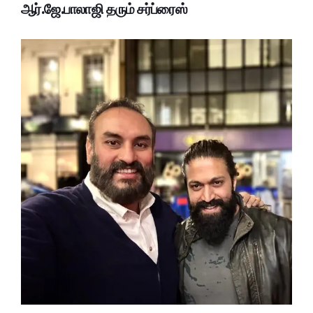
ஆர்.ஜே.பாலாஜி தரும் சர்ப்ரைஸ்