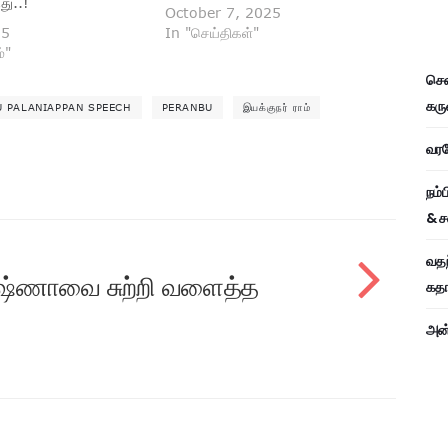
து..!
October 7, 2025
25
In "செய்திகள்"
்"
சென
கரு
 PALANIAPPAN SPEECH
PERANBU
இயக்குநர் ராம்
வரவே
நம்
& ச
வதந
ிருஷ்ணாவை சுற்றி வளைத்த
கதாப
அன்