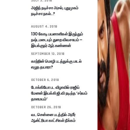
JULY 3, 2018
அஜித் நடிச்சா அசல், புதுமுகம்
நடிச்சா நகல்..?
AUGUST 4, 2018
130 கோடி பயனாளிகள் இருந்தும்
நஷ்டமடையும் துறை விவசாயம் –
இயக்குநர் ஆர்.கண்ணன்
SEPTEMBER 13, 2018
காற்றின் மொழி படத்துக்கு பாடல்
எழுத தயாரா?
OCTOBER 6, 2018
டோக்கியோ பட விழாவில் ராஜீவ்
மேனன் இயக்கி ஜி.வி நடித்த ‘சர்வம்
தாளமயம்’
OCTOBER 26, 2018
வட சென்னை படத்தில் அமீர்
ஆன்ட்ரியா காட்சிகள் நீக்கம்