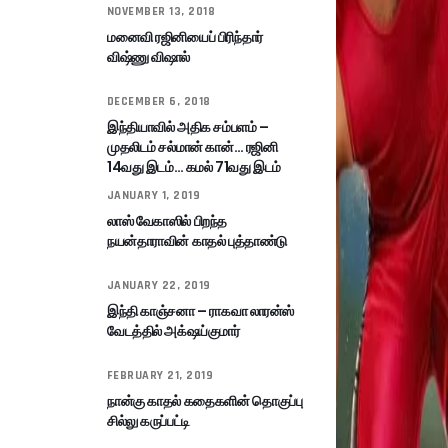
NOVEMBER 13, 2018
மனைவி ரஜினியைப் பிரிந்தார்
விஷ்ணு விஷால்
DECEMBER 6, 2018
இந்தியாவில் அதிக சம்பளம் –
முதலிடம் சல்மான் கான்… ரஜினி
14வது இடம்… கமல் 71வது இடம்
JANUARY 1, 2019
லாஸ் வேகாஸில் பிறந்த
நயன்தாராவின் காதல் புத்தாண்டு
JANUARY 22, 2019
இந்தி காஞ்சனா – ராகவா லாரன்ஸ்
வேடத்தில் அக்‌ஷய்குமார்
FEBRUARY 21, 2019
நான்கு காதல் கதைகளின் தொகுப்பு
சில்லு கருப்பட்டி