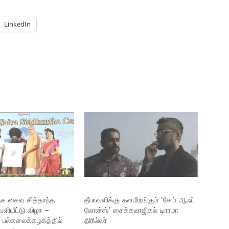
LinkedIn
ேச சைவ சித்தாந்த
தீபாவளிக்கு களமிறங்கும் ‘கேம் ஆஃப்
ெளியீட்டு விழா –
லோன்ஸ்’ சைக்கலாஜிகல் டிராமா
. பல்கலைக்கழகத்தில்
திரில்லர்