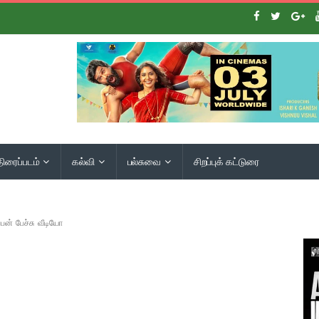
திரைப்படம்
கல்வி
பல்சுவை
சிறப்புக் கட்டுரை
பன் பேச்சு வீடியோ