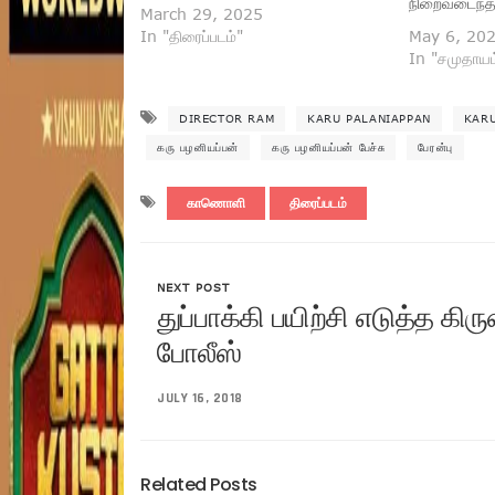
நிறைவடைந்த
March 29, 2025
In "திரைப்படம்"
May 6, 20
In "சமுதாயம
DIRECTOR RAM
KARU PALANIAPPAN
KARU
கரு பழனியப்பன்
கரு பழனியப்பன் பேச்சு
பேரன்பு
காணொளி
திரைப்படம்
NEXT POST
துப்பாக்கி பயிற்சி எடுத்த க
போலீஸ்
JULY 16, 2018
Related Posts