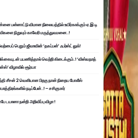
்னை பன்னாட்டு விமான நிலையத்தில் உயிர்காக்கும் ஏ.இ.டி
விகளை நிறுவும் காவேரி மருத்துவமனை..!
ற்பைப் பெறும் ஜீவாவின் ‘தகப்பன்’ ஃபர்ஸ்ட் லுக்!
பிக்கையுடன் பயணித்தால் வெற்றி கிடைக்கும்..! ‘விஸ்வநாத்
ன்ஸ்’ விழாவில் சூர்யா
்தி சீசன் 2 வெளியான பிறகு நான் நிறைய போலீஸ்
ாத்திரங்களில் நடிப்பேன்..! – சசிகுமார்
பே டயானா நன்றி அறிவிப்பு விழா !