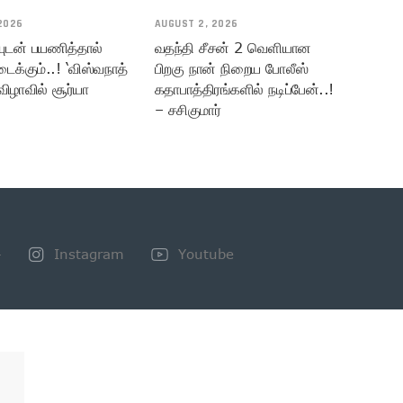
2026
AUGUST 2, 2026
யுடன் பயணித்தால்
வதந்தி சீசன் 2 வெளியான
டைக்கும்..! ‘விஸ்வநாத்
பிறகு நான் நிறைய போலீஸ்
விழாவில் சூர்யா
கதாபாத்திரங்களில் நடிப்பேன்..!
– சசிகுமார்
+
Instagram
Youtube