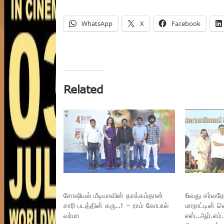
WhatsApp
X
Facebook
Related
சோஷியல் மீடியாவின் தாக்கம்தான்
6வது சர்வத
சாரி படத்தின் கரு..! – ராம் கோபால்
மாநாட்டின் வ
வர்மா
எஸ்..ஆர்.எம்