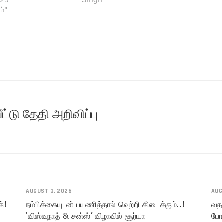
ம்"
்டு தேதி அறிவிப்பு
AUGUST 3, 2026
AUG
க்!
நம்பிக்கையுடன் பயணித்தால் வெற்றி கிடைக்கும்..!
வத
‘விஸ்வநாத் & சன்ஸ்’ விழாவில் சூர்யா
போல