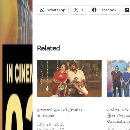
WhatsApp
X
Facebook
Related
தலைவன் தலைவி திரைப்பட
சண்டை சச்ச
விமர்சனம்
இடையில்தான
தொடங்கியது.
July 28, 2025
In "திரைப்படம்"
July 14, 2