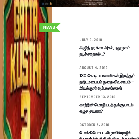
NEWS
JULY 3, 2018
அஜித் நடிச்சா அசல், புதுமுகம்
நடிச்சா நகல்..?
AUGUST 4, 2018
130 கோடி பயனாளிகள் இருந்தும்
நஷ்டமடையும் துறை விவசாயம் –
இயக்குநர் ஆர்.கண்ணன்
SEPTEMBER 13, 2018
காற்றின் மொழி படத்துக்கு பாடல்
எழுத தயாரா?
OCTOBER 6, 2018
டோக்கியோ பட விழாவில் ராஜீவ்