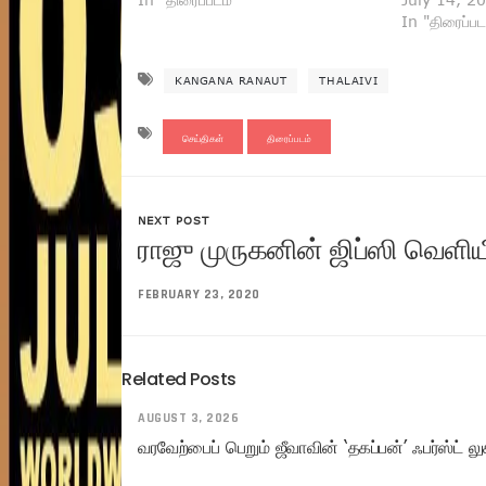
In "திரைப்பட
KANGANA RANAUT
THALAIVI
செய்திகள்
திரைப்படம்
NEXT POST
ராஜு முருகனின் ஜிப்ஸி வெளியீட
FEBRUARY 23, 2020
Related Posts
AUGUST 3, 2026
வரவேற்பைப் பெறும் ஜீவாவின் ‘தகப்பன்’ ஃபர்ஸ்ட் லு