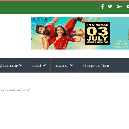
திரைப்படம்
கல்வி
பல்சுவை
சிறப்புக் கட்டுரை
டிய வைரல் காட்சிகள்