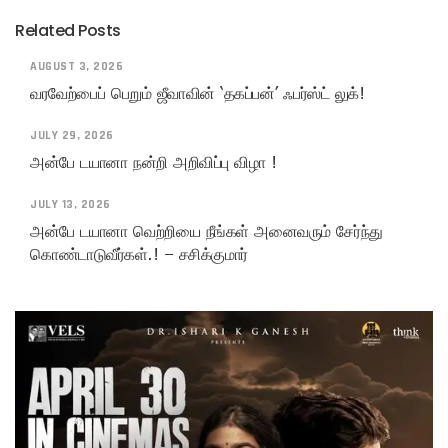
Related Posts
AUGUST 3, 2026
வரவேற்பைப் பெறும் ஜீவாவின் ‘தகப்பன்’ ஃபர்ஸ்ட் லுக்!
JULY 29, 2026
அன்பே டயானா நன்றி அறிவிப்பு விழா !
JULY 13, 2026
அன்பே டயானா வெற்றியை நீங்கள் அனைவரும் சேர்ந்து
கொண்டாடுவீர்கள்.! – சசிக்குமார்