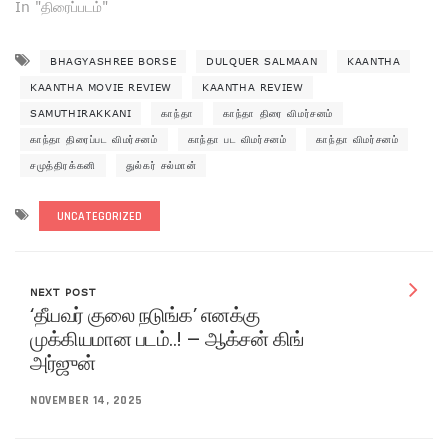
In "திரைப்படம்"
BHAGYASHREE BORSE
DULQUER SALMAAN
KAANTHA
KAANTHA MOVIE REVIEW
KAANTHA REVIEW
SAMUTHIRAKKANI
காந்தா
காந்தா திரை விமர்சனம்
காந்தா திரைப்பட விமர்சனம்
காந்தா பட விமர்சனம்
காந்தா விமர்சனம்
சமுத்திரக்கனி
துல்கர் சல்மான்
UNCATEGORIZED
NEXT POST
‘தீயவர் குலை நடுங்க’ எனக்கு
முக்கியமான படம்..! – ஆக்சன் கிங்
அர்ஜுன்
NOVEMBER 14, 2025