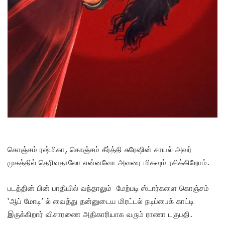
கொஞ்சம் ரஷ்மிகா, கொஞ்சம் கீர்த்தி சுரேஷின் சாயல் அவர்
முகத்தில் தெரிவதாலோ என்னவோ அவரை மிகவும் ரசிக்கிறோம்.
படத்தின் பின் பாதியில் வந்தாலும் மேற்படி ஸ்டார்களை கொஞ்சம்
‘ஆப் மோடி’ ல் வைத்து தன்னுடைய மிரட்டல் நடிப்பைக் காட்டி
இருக்கிறார் விசாரணை அதிகாரியாக வரும் ராணா டகுபதி.