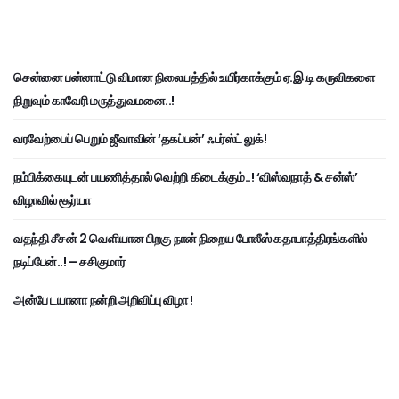
சென்னை பன்னாட்டு விமான நிலையத்தில் உயிர்காக்கும் ஏ.இ.டி கருவிகளை
நிறுவும் காவேரி மருத்துவமனை..!
வரவேற்பைப் பெறும் ஜீவாவின் ‘தகப்பன்’ ஃபர்ஸ்ட் லுக்!
நம்பிக்கையுடன் பயணித்தால் வெற்றி கிடைக்கும்..! ‘விஸ்வநாத் & சன்ஸ்’
விழாவில் சூர்யா
வதந்தி சீசன் 2 வெளியான பிறகு நான் நிறைய போலீஸ் கதாபாத்திரங்களில்
நடிப்பேன்..! – சசிகுமார்
அன்பே டயானா நன்றி அறிவிப்பு விழா !