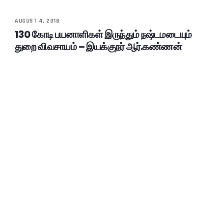
AUGUST 4, 2018
130 கோடி பயனாளிகள் இருந்தும் நஷ்டமடையும்
துறை விவசாயம் – இயக்குநர் ஆர்.கண்ணன்