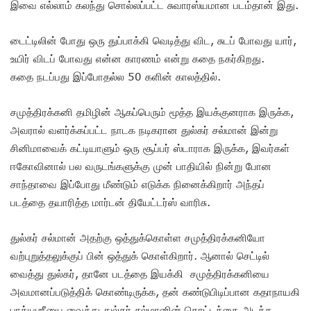
இவை எல்லாம் கலந்து சொல்லப்பட்ட சுவாரஸ்யமான படம்தான் இது.
டைட்டிலின் போது ஒரு துப்பாக்கி வெடித்து விட, சுடப் போவது யார்,
உயிர் விடப் போவது என்ன காரணம் என்று கதை நகர்கிறது.
கதை நடப்பது இப்போதல்ல 50 களின் காலத்தில்.
சமுத்திரக்கனி தமிழின் ஆகப்பெரும் மூத்த இயக்குனராக இருக்க,
அவரால் வளர்க்கப்பட்ட நாடக நடிகரான துல்கர் சல்மான் இன்று
சினிமாவைக் கட்டியாளும் ஒரு சூப்பர் ஸ்டாராக இருக்க, இவர்கள்
ஈகோவினால் பல வருடங்களுக்கு முன் பாதியில் நின்று போன
சாந்தாவை இப்போது மீண்டும் எடுக்க நினைக்கிறார் அந்தப்
படத்தை தயாரித்த மார்டன் தியேட்டர்ஸ் வாரிசு.
துல்கர் சல்மான் அதற்கு ஒத்துக்கொள்ள சமுத்திரக்கனியோ
வற்புறுத்தலுக்குப் பின் ஒத்துக் கொள்கிறார். ஆனால் செட்டில்
வைத்து துல்கர், தானே படத்தை இயக்கி சமுத்திரக்கனியை
அவமானப்படுத்திக் கொண்டிருக்க, தன் கண்டுபிடிப்பான கதாநாயகி
பாக்யஶ்ரீயை வைத்து துல்கர் சல்மானின் கொட்டத்தை அடக்க