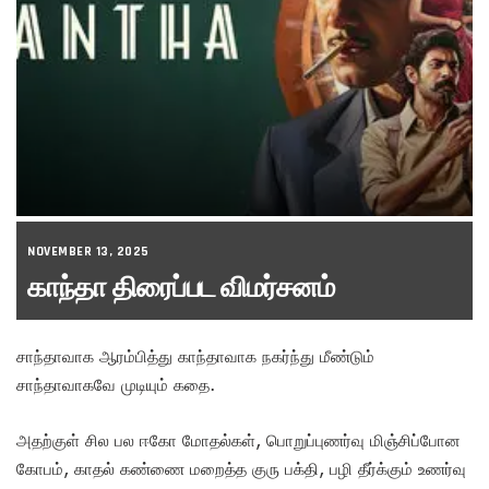
NOVEMBER 13, 2025
காந்தா திரைப்பட விமர்சனம்
சாந்தாவாக ஆரம்பித்து காந்தாவாக நகர்ந்து மீண்டும்
சாந்தாவாகவே முடியும் கதை.
அதற்குள் சில பல ஈகோ மோதல்கள், பொறுப்புணர்வு மிஞ்சிப்போன
கோபம், காதல் கண்ணை மறைத்த குரு பக்தி, பழி தீர்க்கும் உணர்வு