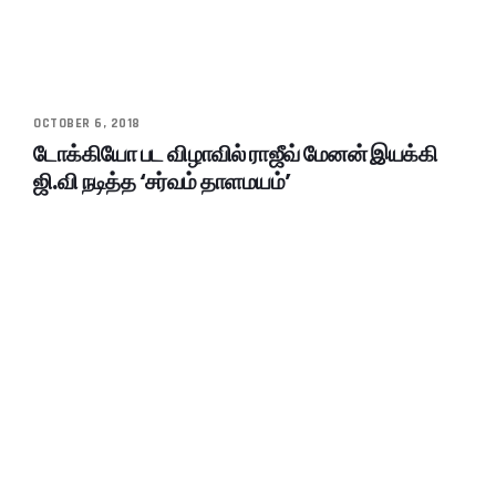
OCTOBER 6, 2018
டோக்கியோ பட விழாவில் ராஜீவ் மேனன் இயக்கி
ஜி.வி நடித்த ‘சர்வம் தாளமயம்’