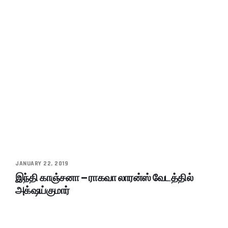
JANUARY 22, 2019
இந்தி காஞ்சனா – ராகவா லாரன்ஸ் வேடத்தில்
அக்‌ஷய்குமார்