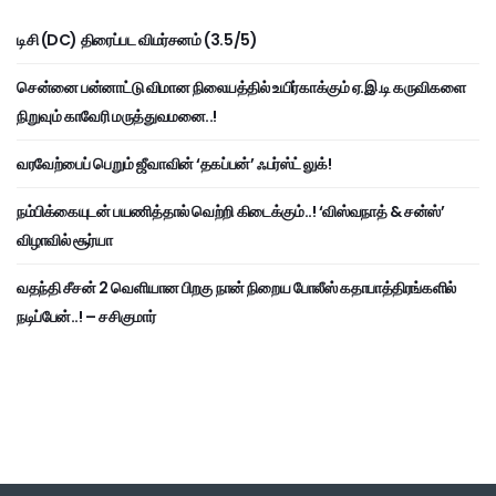
டிசி (DC) திரைப்பட விமர்சனம் (3.5/5)
சென்னை பன்னாட்டு விமான நிலையத்தில் உயிர்காக்கும் ஏ.இ.டி கருவிகளை
நிறுவும் காவேரி மருத்துவமனை..!
வரவேற்பைப் பெறும் ஜீவாவின் ‘தகப்பன்’ ஃபர்ஸ்ட் லுக்!
நம்பிக்கையுடன் பயணித்தால் வெற்றி கிடைக்கும்..! ‘விஸ்வநாத் & சன்ஸ்’
விழாவில் சூர்யா
வதந்தி சீசன் 2 வெளியான பிறகு நான் நிறைய போலீஸ் கதாபாத்திரங்களில்
நடிப்பேன்..! – சசிகுமார்