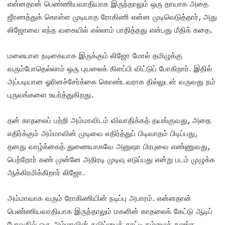
என்னதான் பெண்ணியவாதியாக இருந்தாலும் ஒரு தாயாக அதை
ஜீரணத்துக் கொள்ள முடியாத ரோகிணி என்ன முடிவெடுத்தார், அது
லிஜோவை எந்த வகையில் எல்லாம் பாதித்தது என்பது மீதிக் கதை.
மலையாள நடிகையாக இருக்கும் லிஜோ மோல் தமிழுக்கு
வரும்போதெல்லாம் ஒரு புயலைக் கிளப்பி விட்டுப் போகிறார். இதில்
அப்படியான ஓரினச்சேர்க்கை கொண்டவராக தில்லுடன் வருவது நம்
புருவங்களை உயர்த்துகிறது.
தன் காதலைப் பற்றி அம்மாவிடம் விவாதிக்கத் தயங்குவது, அதை
எதிர்க்கும் அம்மாவின் முடிவை எதிர்த்துப் பிடிவாதம் பிடிப்பது,
தனது வாழ்க்கைத் துணையாகவே அனுஷா பிரபுவை எண்ணுவது,
பெற்றோர் கண் முன்னே அதிரடி முடிவு எடுப்பது என்று படம் முழுக்க
ஆக்கிரமிக்கிறார் லிஜோ.
அம்மாவாக வரும் ரோகிணியின் நடிப்பு அபாரம். என்னதான்
பெண்ணியவாதியாக இருந்தாலும் மகளின் காதலைக் கேட்டு ஆடிப்
போவதில் ஒரு அம்மாவின் தவிப்பைக் காட்டி நம்மைக் கலங்க