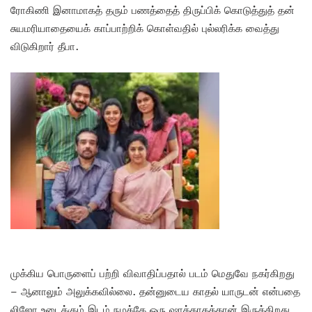
ரோகிணி இனாமாகத் தரும் பணத்தைத் திருப்பிக் கொடுத்துத் தன்
சுயமரியாதையைக் காப்பாற்றிக் கொள்வதில் புல்லரிக்க வைத்து
விடுகிறார் தீபா.
முக்கிய பொருளைப் பற்றி விவாதிப்பதால் படம் மெதுவே நகர்கிறது
– ஆனாலும் அலுக்கவில்லை. தன்னுடைய காதல் யாருடன் என்பதை
லிஜோ உடைக்கும் இடம் நமக்கே ஒரு ஷாக்காகத்தான் இருக்கிறது.