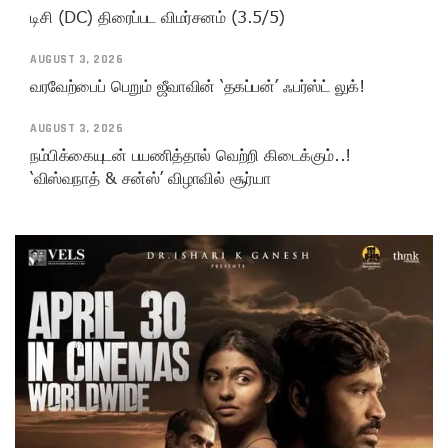
டிசி (DC) திரைப்பட விமர்சனம் (3.5/5)
AUGUST 3, 2026
வரவேற்பைப் பெறும் ஜீவாவின் ‘தகப்பன்’ ஃபர்ஸ்ட் லுக்!
AUGUST 3, 2026
நம்பிக்கையுடன் பயணித்தால் வெற்றி கிடைக்கும்..!
‘விஸ்வநாத் & சன்ஸ்’ விழாவில் சூர்யா