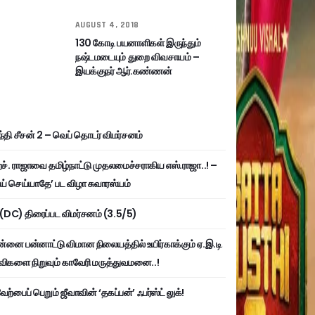
AUGUST 4, 2018
130 கோடி பயனாளிகள் இருந்தும்
நஷ்டமடையும் துறை விவசாயம் –
இயக்குநர் ஆர்.கண்ணன்
்தி சீசன் 2 – வெப் தொடர் விமர்சனம்
். ராஜாவை தமிழ்நாட்டு முதலமைச்சராகிய எஸ்.ராஜா..! –
ய் செய்யாதே’ பட விழா சுவாரஸ்யம்
ி (DC) திரைப்பட விமர்சனம் (3.5/5)
்னை பன்னாட்டு விமான நிலையத்தில் உயிர்காக்கும் ஏ.இ.டி
விகளை நிறுவும் காவேரி மருத்துவமனை..!
ற்பைப் பெறும் ஜீவாவின் ‘தகப்பன்’ ஃபர்ஸ்ட் லுக்!