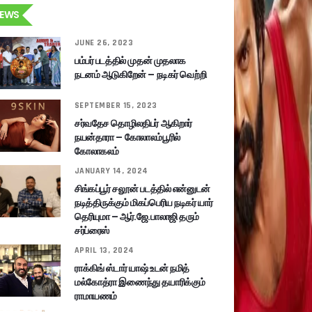
EWS
JUNE 26, 2023
பம்பர் படத்தில் முதன் முதலாக
நடனம் ஆடுகிறேன் – நடிகர் வெற்றி
SEPTEMBER 15, 2023
சர்வதேச தொழிலதிபர் ஆகிறார்
நயன்தாரா – கோலாலம்பூரில்
கோலாகலம்
JANUARY 14, 2024
சிங்கப்பூர் சலூன் படத்தில் என்னுடன்
நடித்திருக்கும் மிகப்பெரிய நடிகர் யார்
தெரியுமா – ஆர்.ஜே.பாலாஜி தரும்
சர்ப்ரைஸ்
APRIL 13, 2024
ராக்கிங் ஸ்டார் யாஷ் உடன் நமித்
மல்கோத்ரா இணைந்து தயாரிக்கும்
ராமாயணம்