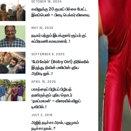
OCTOBER 18, 2024
கவினுக்கு 20 ரூபாய் பிச்சை போட்ட
இளம்பெண் – பிளடி பெக்கர் விளைவு
MAY 10, 2025
நடிகர் மற்றும் இயக்குனர் சூப்பர் குட்
சுப்பிரமணி காலமானார்..!
SEPTEMBER 6, 2025
‘பேபி கேர்ள்’ (Baby Girl) திரில்லரில்
இருந்து, நிவின் பாலியின் புதிய
அதிரடி லுக்..!
APRIL 15, 2026
பாசத்தைப் பிழியப் பிழியத்
தரவிருக்கும் புதிய தொடர்
‘தாய்மாமன்’ – விரைவில் விஜய்
டிவியில்..!
JULY 3, 2018
அஜித் நடிச்சா அசல், புதுமுகம்
நடிச்சா நகல்..?