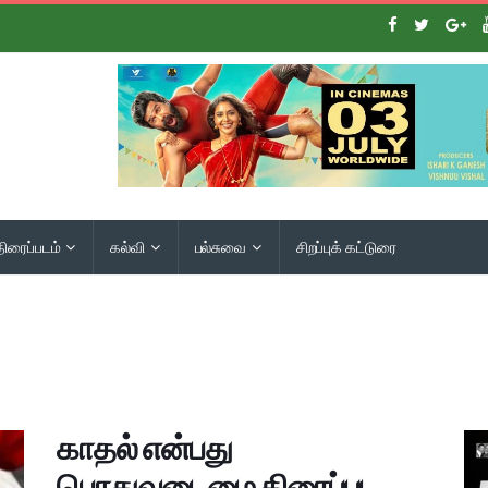
திரைப்படம்
கல்வி
பல்சுவை
சிறப்புக் கட்டுரை
காதல் என்பது
பொதுவுடைமை திரைப்பட