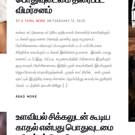
விமர்சனம்
BY
G TAMIL NEWS
ON FEBRUARY 13, 2025
கல்லா கட்டுவதை மட்டுமே குறியாகக் கொண்டு களமிறங்கும்
படங்கள் ஒரு வகை அதைத் தாண்டி ஒரு சமுதாயப்
பிரச்சினையை விவாதப் பொருளாக்கி படம் பார்ப்போரை
சிந்திக்க வைக்கும் படங்கள் இன்னொரு வகை. இரண்டாவது
வகைப் படம் இது. அப்படி சமுதாயத்தில் அங்கமாக இருக்கும்
ஒரு காதல் பிரச்சினையை இதில் முன் வைக்கிறார் இயக்குனர்
ஜெயபிரகாஷ் ராதாகிருஷ்ணன். முதல் காட்சியில்… ஏன் முதல்
ஷாட்டில் இருந்தே கதை சொல்ல ஆரம்பித்து சுபாஷ் பெறுகிறார்
அவர். படத்தின் நாயகி லிஜோ […]
READ MORE
உளவியல் சிக்கலுடன் கூடிய
காதல் என்பது பொதுவுடமை