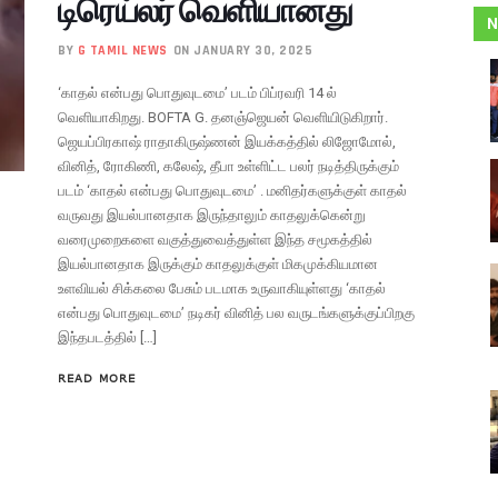
டிரெய்லர் வெளியானது
N
BY
G TAMIL NEWS
ON JANUARY 30, 2025
‘காதல் என்பது பொதுவுடமை’ படம் பிப்ரவரி 14 ல்
வெளியாகிறது. BOFTA G. தனஞ்ஜெயன் வெளியிடுகிறார்.
ஜெயப்பிரகாஷ் ராதாகிருஷ்ணன் இயக்கத்தில் லிஜோமோல்,
வினித், ரோகிணி, கலேஷ், தீபா உள்ளிட்ட பலர் நடித்திருக்கும்
படம் ‘காதல் என்பது பொதுவுடமை’ . மனிதர்களுக்குள் காதல்
வருவது இயல்பானதாக இருந்தாலும் காதலுக்கென்று
வரைமுறைகளை வகுத்துவைத்துள்ள இந்த சமூகத்தில்
இயல்பானதாக இருக்கும் காதலுக்குள் மிகமுக்கியமான
உளவியல் சிக்கலை பேசும் படமாக உருவாகியுள்ளது ‘காதல்
என்பது பொதுவுடமை’ நடிகர் வினித் பல வருடங்களுக்குப்பிறகு
இந்தபடத்தில் […]
READ MORE