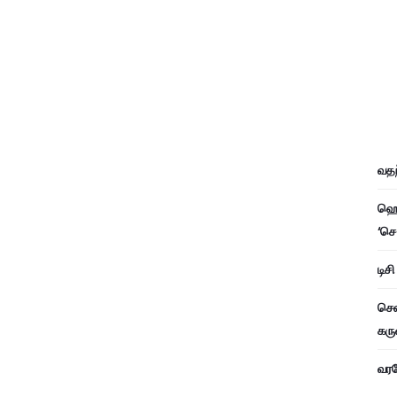
வதந
ஹெச
‘செ
டிச
சென
கரு
வரவே