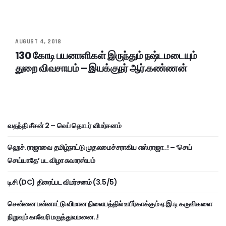
AUGUST 4, 2018
130 கோடி பயனாளிகள் இருந்தும் நஷ்டமடையும்
துறை விவசாயம் – இயக்குநர் ஆர்.கண்ணன்
வதந்தி சீசன் 2 – வெப் தொடர் விமர்சனம்
ஹெச். ராஜாவை தமிழ்நாட்டு முதலமைச்சராகிய எஸ்.ராஜா..! – ‘செய்
செய்யாதே’ பட விழா சுவாரஸ்யம்
டிசி (DC) திரைப்பட விமர்சனம் (3.5/5)
சென்னை பன்னாட்டு விமான நிலையத்தில் உயிர்காக்கும் ஏ.இ.டி கருவிகளை
நிறுவும் காவேரி மருத்துவமனை..!