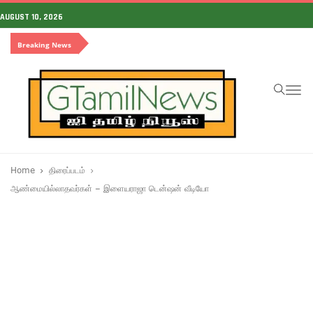
AUGUST 10, 2026
Breaking News
To
na
Home
திரைப்படம்
ஆண்மையில்லாதவர்கள் – இளையராஜா டென்ஷன் வீடியோ