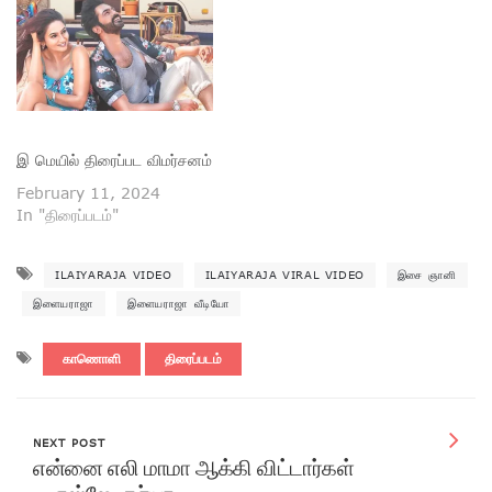
இ மெயில் திரைப்பட விமர்சனம்
February 11, 2024
In "திரைப்படம்"
ILAIYARAJA VIDEO
ILAIYARAJA VIRAL VIDEO
இசை ஞானி
இளையராஜா
இளையராஜா வீடியோ
காணொளி
திரைப்படம்
NEXT POST
என்னை எலி மாமா ஆக்கி விட்டார்கள்