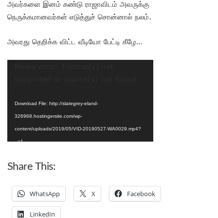
அவர்களை இனம் கண்டு ராஜாவிடம் அவருக்கு
நெருக்கமானவர்கள் எடுத்துச் சொன்னால் நலம்.
அவரது தெறிக்க விட்ட வீடியோ பேட்டி கீழே…
Video
Media error: Format(s) not
Player
supported or source(s) not found
Download File: http://slategrey-eland-
326968.hostingersite.com/wp-
content/uploads/2019/05/VID-20190527-WA0029.mp4?
_=1
Share This:
WhatsApp
X
Facebook
LinkedIn