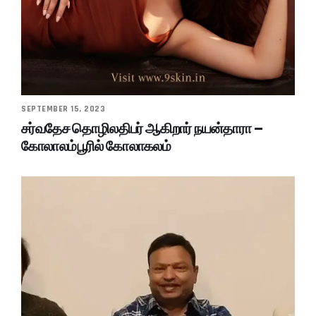
SEPTEMBER 15, 2023
சர்வதேச தொழிலதிபர் ஆகிறார் நயன்தாரா –
கோலாலம்பூரில் கோலாகலம்