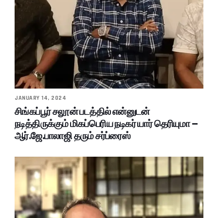
JANUARY 14, 2024
சிங்கப்பூர் சலூன் படத்தில் என்னுடன்
நடித்திருக்கும் மிகப்பெரிய நடிகர் யார் தெரியுமா –
ஆர்.ஜே.பாலாஜி தரும் சர்ப்ரைஸ்