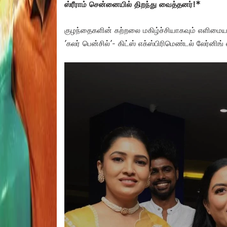
ஸ்ரீராம் சென்னையில் திறந்து வைத்தனர்!*
குழந்தைகளின் கற்றலை மகிழ்ச்சியாகவும் எளிமையா
’கலர் பென்சில்’- கிட்ஸ் எக்ஸ்பிரிமெண்டல் லேர்னி