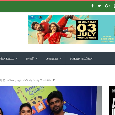
திரைப்படம்
கல்வி
பல்சுவை
சிறப்புக் கட்டுரை
தியாவின் முதல் ஸ்டோர் ‘கலர் பென்சில்..!’