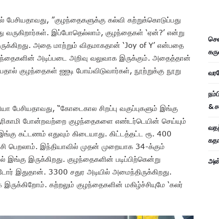
ல் பேசியதாவது, ”குழந்தைகளுக்கு கல்வி கற்றுக்கொடுப்பது
வருகிறார்கள். இப்போதெல்லாம், குழந்தைகள் ‘ஏன்?’ என்று
சென
இருக்கிறது. அதை மாற்றும் விதமாகதான் ‘Joy of Y’ என்பதை
கரு
ுழந்தைகளின் அடிப்படை அறிவு வலுவாக இருக்கும். அதைத்தான்
பதால் குழந்தைகள் ஐஐடி போய்விடுவார்கள், நூற்றுக்கு நூறு
வரவே
நம்
& ச
ியா பேசியதாவது, “கோடைகால சிறப்பு வகுப்புகளும் இங்கு
ரிகாமி போன்றவற்றை குழந்தைகளை எண்டர்டெயின் செய்யும்
வதந
ங்கு கட்டணம் எதுவும் கிடையாது. கிட்டத்தட்ட ரூ. 400
கதாப
ற்சி பெறலாம். இந்தியாவில் முதன் முறையாக 34-க்கும்
ல் இங்கு இருக்கிறது. குழந்தைகளின் படிப்பிற்கென்று
அன்
டோர் இதுதான். 3300 சதுர அடியில் அமைந்திருக்கிறது.
இருக்கிறோம். கற்றலும் குழந்தைகளின் மகிழ்ச்சியுமே ‘கலர்