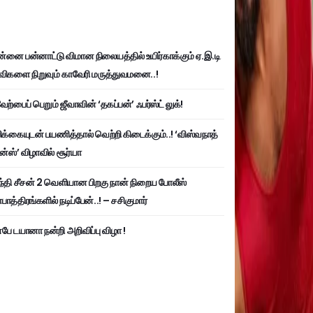
்னை பன்னாட்டு விமான நிலையத்தில் உயிர்காக்கும் ஏ.இ.டி
விகளை நிறுவும் காவேரி மருத்துவமனை..!
ற்பைப் பெறும் ஜீவாவின் ‘தகப்பன்’ ஃபர்ஸ்ட் லுக்!
பிக்கையுடன் பயணித்தால் வெற்றி கிடைக்கும்..! ‘விஸ்வநாத்
ன்ஸ்’ விழாவில் சூர்யா
்தி சீசன் 2 வெளியான பிறகு நான் நிறைய போலீஸ்
ாத்திரங்களில் நடிப்பேன்..! – சசிகுமார்
பே டயானா நன்றி அறிவிப்பு விழா !