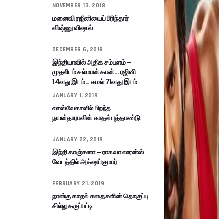
NOVEMBER 13, 2018
மனைவி ரஜினியைப் பிரிந்தார்
விஷ்ணு விஷால்
DECEMBER 6, 2018
இந்தியாவில் அதிக சம்பளம் –
முதலிடம் சல்மான் கான்… ரஜினி
14வது இடம்… கமல் 71வது இடம்
JANUARY 1, 2019
லாஸ் வேகாஸில் பிறந்த
நயன்தாராவின் காதல் புத்தாண்டு
JANUARY 22, 2019
இந்தி காஞ்சனா – ராகவா லாரன்ஸ்
வேடத்தில் அக்‌ஷய்குமார்
FEBRUARY 21, 2019
நான்கு காதல் கதைகளின் தொகுப்பு
சில்லு கருப்பட்டி