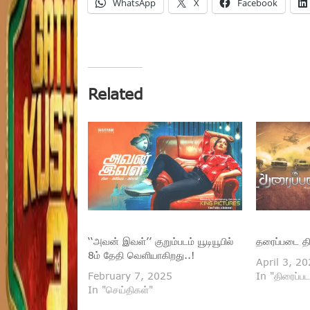
WhatsApp
X
Facebook
Related
‘‘அவன் இவள்’’ குறும்படம் யூடியூபில்
தரைப்படை தி
8ம் தேதி வெளியாகிறது..!
April 3, 2
February 7, 2025
In "திரைப்பட
In "செய்திகள்"