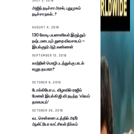
JULY 3, 2018
அஜித் நடிச்சா அசல், புதுமுகம்
நடிச்சா நகல்..?
AUGUST 4, 2018
130 கோடி பயனாளிகள் இருந்தும்
நஷ்டமடையும் துறை விவசாயம் –
இயக்குநர் ஆர்.கண்ணன்
SEPTEMBER 13, 2018
காற்றின் மொழி படத்துக்கு பாடல்
எழுத தயாரா?
OCTOBER 6, 2018
டோக்கியோ பட விழாவில் ராஜீவ்
மேனன் இயக்கி ஜி.வி நடித்த ‘சர்வம்
தாளமயம்’
OCTOBER 26, 2018
வட சென்னை படத்தில் அமீர்
ஆன்ட்ரியா காட்சிகள் நீக்கம்