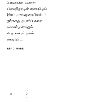
பிராண்டாக தன்னை
நிலைநிறுத்தும் வகையிலும்
இளம் தலைமுறையினரிடம்
தங்களது தயாரிப்புகளை
கொண்டுசெல்லும்
விதமாகவும் நடிகர்
எஸ்டிஆர்…
READ MORE
1
2