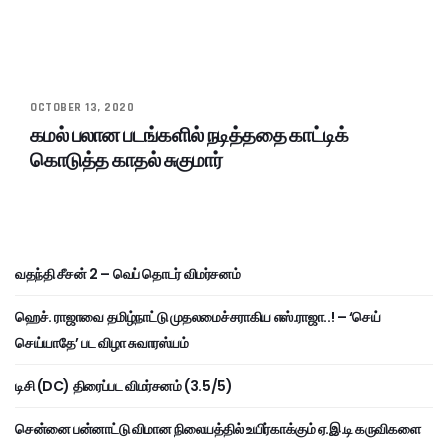
OCTOBER 13, 2020
கமல் பலான படங்களில் நடித்ததை காட்டிக்
கொடுத்த காதல் சுகுமார்
வதந்தி சீசன் 2 – வெப் தொடர் விமர்சனம்
ஹெச். ராஜாவை தமிழ்நாட்டு முதலமைச்சராகிய எஸ்.ராஜா..! – ‘செய்
செய்யாதே’ பட விழா சுவாரஸ்யம்
டிசி (DC) திரைப்பட விமர்சனம் (3.5/5)
சென்னை பன்னாட்டு விமான நிலையத்தில் உயிர்காக்கும் ஏ.இ.டி கருவிகளை