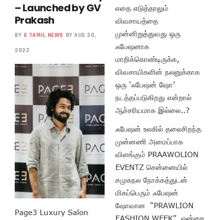
– Launched by GV
எதை எடுத்தாலும்
Prakash
விவசாயத்தை
முன்னிறுத்துவது ஒரு
BY
G TAMIL NEWS
BY AUG 30,
ஃபேஷனாக
2022
மாறிக்கொண்டிருக்க,
விவசாயிகளின் நலனுக்காக
ஒரு ‘ஃபேஷன் ஷோ’
நடத்தப்படுகிறது என்றால்
ஆச்சரியமாக இல்லை..?
ஃபேஷன் உலகில் தலைசிறந்த
முன்னணி அமைப்பாக
விளங்கும் PRAAWOLION
EVENTZ சென்னையில்
சமுகநல நோக்கத்துடன்
மிகப்பெரும் ஃபேஷன்
ஷோவான “PRAWLION
Page3 Luxury Salon
FASHION WEEK” ஒன்றை