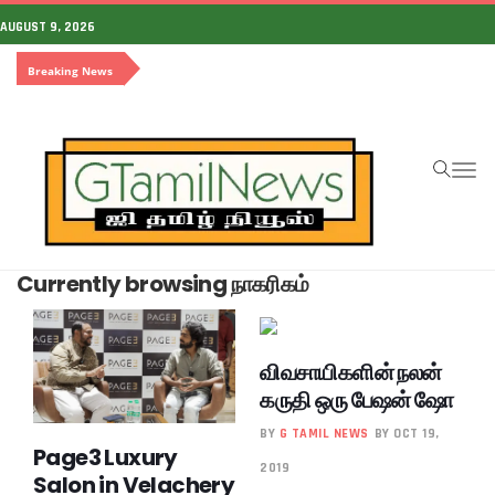
AUGUST 9, 2026
Breaking News
To
na
Currently browsing நாகரிகம்
விவசாயிகளின் நலன்
கருதி ஒரு பேஷன் ஷோ
BY
G TAMIL NEWS
BY OCT 19,
Page3 Luxury
2019
Salon in Velachery