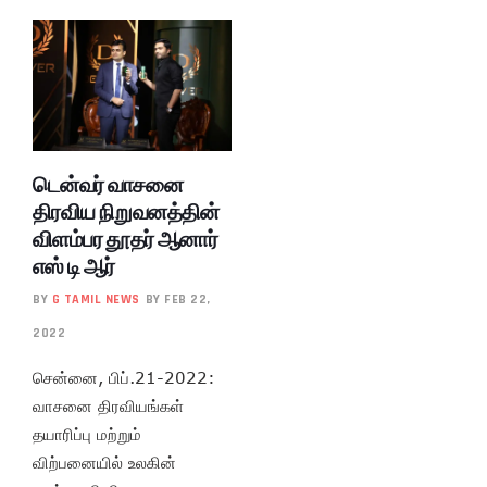
டென்வர் வாசனை
திரவிய நிறுவனத்தின்
விளம்பர தூதர் ஆனார்
எஸ் டி ஆர்
BY
G TAMIL NEWS
BY FEB 22,
2022
சென்னை, பிப்.21-2022:
வாசனை திரவியங்கள்
தயாரிப்பு மற்றும்
விற்பனையில் உலகின்