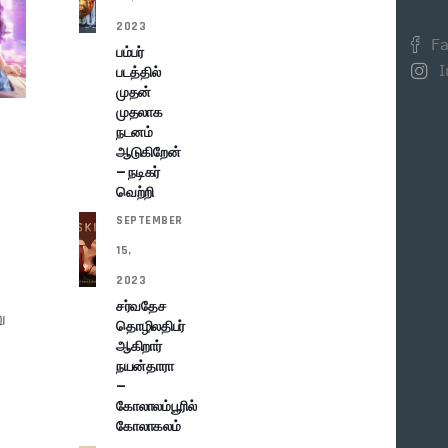
2023
Fa
பம்பர்
I
படத்தில்
முதன்
முதலாக
நடனம்
ஆடுகிறேன்
– நடிகர்
வெற்றி
SEPTEMBER
15,
2023
சர்வதேச
ு
தொழிலதிபர்
ஆகிறார்
நயன்தாரா
–
கோலாலம்பூரில்
கோலாகலம்