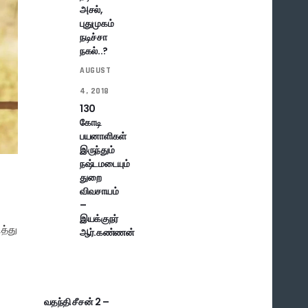
அசல்,
புதுமுகம்
நடிச்சா
நகல்..?
AUGUST
4, 2018
130
கோடி
பயனாளிகள்
இருந்தும்
நஷ்டமடையும்
துறை
விவசாயம்
–
இயக்குநர்
த்து
ஆர்.கண்ணன்
வதந்தி சீசன் 2 –