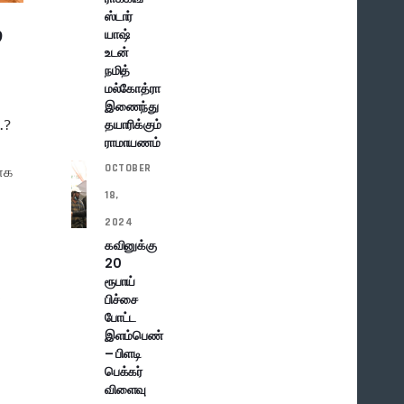
ஸ்டார்
்
யாஷ்
உடன்
நமித்
மல்கோத்ரா
இணைந்து
தயாரிக்கும்
.?
ராமாயணம்
OCTOBER
யாக
18,
2024
கவினுக்கு
20
ரூபாய்
பிச்சை
ை
போட்ட
இளம்பெண்
– பிளடி
பெக்கர்
விளைவு