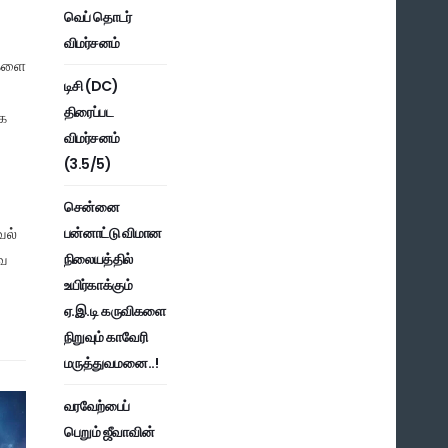
வெப் தொடர்
விமர்சனம்
ிகளை
டிசி (DC)
திரைப்பட
க
விமர்சனம்
(3.5/5)
சென்னை
பன்னாட்டு விமான
வல்
நிலையத்தில்
வே
உயிர்காக்கும்
ஏ.இ.டி கருவிகளை
நிறுவும் காவேரி
மருத்துவமனை..!
வரவேற்பைப்
பெறும் ஜீவாவின்