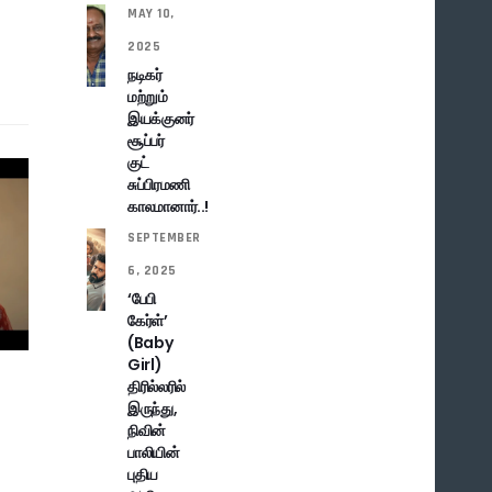
MAY 10,
2025
நடிகர்
மற்றும்
இயக்குனர்
சூப்பர்
குட்
சுப்பிரமணி
காலமானார்..!
SEPTEMBER
6, 2025
‘பேபி
கேர்ள்’
(Baby
Girl)
திரில்லரில்
இருந்து,
நிவின்
பாலியின்
புதிய