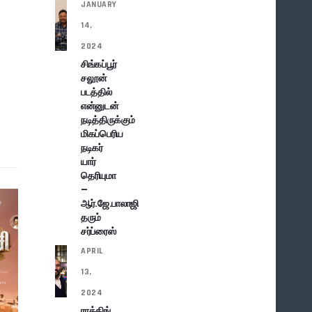
JANUARY
14,
2024
சிங்கப்பூர்
சலூன்
படத்தில்
என்னுடன்
நடித்திருக்கும்
மிகப்பெரிய
நடிகர்
யார்
தெரியுமா
–
ஆர்.ஜே.பாலாஜி
தரும்
சர்ப்ரைஸ்
APRIL
13,
2024
ராக்கிங்