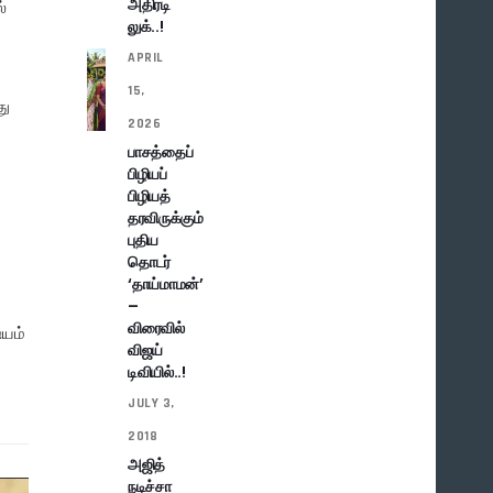
அதிரடி
்
லுக்..!
APRIL
15,
து
2026
.
பாசத்தைப்
பிழியப்
பிழியத்
தரவிருக்கும்
புதிய
தொடர்
‘தாய்மாமன்’
–
விரைவில்
ஷயம்
விஜய்
டிவியில்..!
JULY 3,
2018
அஜித்
நடிச்சா