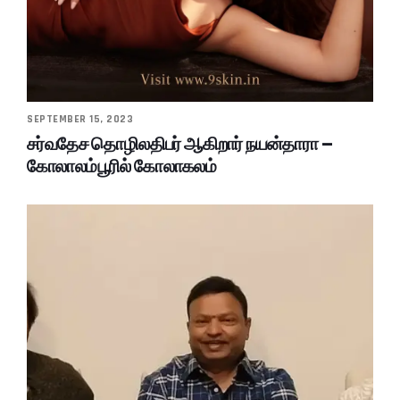
SEPTEMBER 15, 2023
சர்வதேச தொழிலதிபர் ஆகிறார் நயன்தாரா –
கோலாலம்பூரில் கோலாகலம்