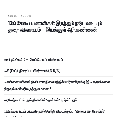
AUGUST 4, 2018
130 கோடி பயனாளிகள் இருந்தும் நஷ்டமடையும்
துறை விவசாயம் – இயக்குநர் ஆர்.கண்ணன்
வதந்தி சீசன் 2 – வெப் தொடர் விமர்சனம்
டிசி (DC) திரைப்பட விமர்சனம் (3.5/5)
சென்னை பன்னாட்டு விமான நிலையத்தில் உயிர்காக்கும் ஏ.இ.டி கருவிகளை
நிறுவும் காவேரி மருத்துவமனை..!
வரவேற்பைப் பெறும் ஜீவாவின் ‘தகப்பன்’ ஃபர்ஸ்ட் லுக்!
நம்பிக்கையுடன் பயணித்தால் வெற்றி கிடைக்கும்..! ‘விஸ்வநாத் & சன்ஸ்’