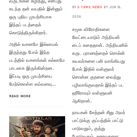
வருடங்கள் கழித்து, என்பது
BY
G TAMIL NEWS
BY JUN 16,
கடந்த தன் வயதில் இன்னும்
ஒரு புதிய முயற்சியாக
2026
இந்தப் படத்தைக்
சமூக விரோதிகளை
கொடுத்திருக்கிறார்.
வேட்டையாடும் அந்நியன்
அதில் வசனமே இல்லாமல்
டைப் கதைதான். அந்நியனில்
இருந்தது போல் இந்த
கருட புராணத்தைச் சொல்லி
படத்தில் வசனங்கள் எல்லாமே
கயவர்களை பலி வாங்கியது
பாடலாக இருக்கின்றன.
போல் இதில் வள்ளுவர்
இப்படி ஒரு முயற்சியை
சொன்ன குறளை வைத்து
மேற்கொள்ள எவ்வளவு…
பழிவாங்குவதால் இந்தப் பட
ஹீரோவும் வள்ளுவன்
READ MORE
ஆகிறான்.
நாயகன் சேத்தன் சீனு அவர்
பாட்டுக்கு குப்பத்தில் பாட்டு
பாடுவதும், குத்து
போடுவதும், உணவுகளை