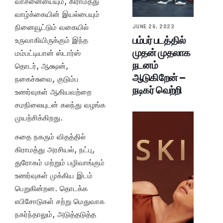
வாசனையையும், கிராமத்து
வாழ்க்கையின் இயல்பையும்
நினைவூட்டும் வகையில்
JUNE 26, 2023
பம்பர் படத்தில்
உருவாகியிருக்கும் இந்த
முதன் முதலாக
மம்பட்டியான் ஸ்டார்ஸ்
நடனம்
தொடர், ஆக்ஷன்,
ஆடுகிறேன் –
நகைச்சுவை, குடும்ப
நடிகர் வெற்றி
உணர்வுகள் ஆகியவற்றை
சமநிலையுடன் கலந்து வழங்க
முயற்சிக்கிறது.
கதை நகரும் விதத்தில்
கிராமத்து அரசியல், நட்பு,
துரோகம் மற்றும் பழிவாங்கும்
உணர்வுகள் முக்கிய இடம்
பெறுகின்றன. தொடக்க
எபிசோடுகள் சற்று மெதுவாக
நகர்ந்தாலும், அடுத்தடுத்த