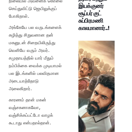
நிலையில் அவனைக் கொலை
இயக்குனர்
செய்துவிட்டு ஜெயிலுக்குப்
சூப்பர் குட்
போகிறாள்.
சுப்பிரமணி
காலமானார்..!
அங்கேயே பல வருடங்களைக்
கழித்து சிறுவனான தன்
மகனுடன் சிறையிலிருந்து
வெளியே வரும் அவர்.
சமுதாயத்தில் யார் மீதும்
நம்பிக்கை வைக்க முடியாமல்
பல இடங்களில் பலவிதமான
அடையாத்தோடு
அலைகிறார்.
காரணம் தான் மகன்
வஞ்சகனாகவோ,
வஞ்சிக்கப்பட்டோ வாழக்
கூடாது என்பதால்தான்.