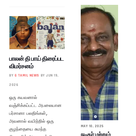
பாலன் தி பாய் திரைப்பட
விமர்சனம்
BY
G TAMIL NEWS
BY JUN 19,
2026
ஒரு கயவனால்
வஞ்சிக்கப்பட்ட அபலையான
பர்சானா பலதிங்கள்,
அவனால் வயிற்றில் ஒரு
MAY 10, 2025
குழந்தையை சுமந்த
நடிகர் மற்றும்