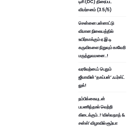
டிசி (DC) திரைப்பட
விமர்சனம் (3.5/5)
சென்னை பன்னாட்டு
விமான நிலையத்தில்
உயிர்காக்கும் ஏ.இ.டி
கருவிகளை நிறுவும் காவேரி
மருத்துவமனை..!
வரவேற்பைப் பெறும்
ஜீவாவின் ‘தகப்பன்’ ஃபர்ஸ்ட்
லுக்!
நம்பிக்கையுடன்
பயணித்தால் வெற்றி
கிடைக்கும்..! ‘விஸ்வநாத் &
சன்ஸ்’ விழாவில் சூர்யா