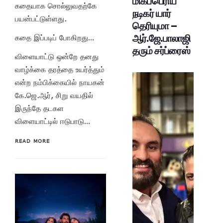
மிகப்பெரிய
கதையாக சொல்லுவதற்கே
நடிகர் யார்
பயன்பட்டுள்ளது.
தெரியுமா –
ஆர்.ஜே.பாலாஜி
கதை இப்படிப் போகிறது…
தரும் சர்ப்ரைஸ்
விளையாட்டு ஒன்றே தனது
வாழ்க்கை தரத்தை உயர்த்தும்
என்ற நம்பிக்கையில் நாயகன்
கே.ஜெ.ஆர், சிறு வயதில்
இருந்தே தடகள
விளையாட்டில் ஈடுபாடு…
READ MORE