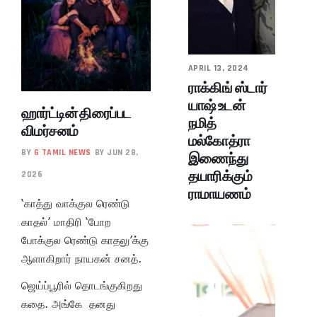
APRIL 13, 2024
ராக்கிங் ஸ்டார்
யாஷ் உடன்
ஹார்ட்டின் திரைப்பட
நமித்
விமர்சனம்
மல்கோத்ரா
BY
G TAMIL NEWS
BY JUN 28,
இணைந்து
தயாரிக்கும்
2026
ராமாயணம்
‘காத்து வாக்குல ரெண்டு
காதல்’ மாதிரி ‘போற
போக்குல ரெண்டு காதலு’க்கு
ஆளாகிறார் நாயகன் சனத்.
ஜெய்ப்பூரில் தொடங்குகிறது
கதை. அங்கே தனது