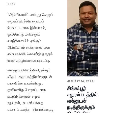
2026
“அங்கீகாரம்” என்பது வெறும்
சமூகப் பிரச்சினையைப்
பேசும் படமாக இல்லாமல்,
ஒவ்வொரு மனிதனும்
வாழ்க்கையில் ஏங்கும்
அங்கீகாரம் என்ற உணர்வை
மையமாகக் கொண்டு நகரும்
உணர்வுப்பூர்வமான படைப்பு.
கதையை சொல்லியிருக்கும்
விதம் கதாபாத்திரங்களுடன்
JANUARY 14, 2024
பயணிக்க வைக்கிறது.
சிங்கப்பூர்
தனிமனித போராட்டமாக
சலூன் படத்தில்
மட்டுமில்லாமல் சமூக
என்னுடன்
உறவுகள், சுயமரியாதை
நடித்திருக்கும்
எல்லாம் கலந்த திரைக்கதை,