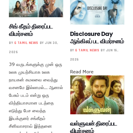
சிங் கீதம் திரைப்பட
Disclosure Day
விமர்சனம்
ஆங்கிலப் பட விமர்சனம்
BY
G TAMIL NEWS
BY JUN 30,
BY
G TAMIL NEWS
BY JUN 16,
2026
2026
39 வருடங்களுக்கு முன் ஒரு
Read More
உலக முயற்சியாக உலக
நாயகன் கமலவை வைத்து
வசனமே இல்லாமல்… ஆனால்
பேசும் படம் என்று ஒரு
வித்தியாசமான படத்தை
எடுத்து பேச வைத்த
இயக்குனர் சங்கீதம்
வள்ளுவன் திரைப்பட
சீனிவாசராவ் இத்தனை
விமர்சனம்