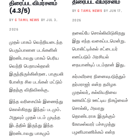
திரைப்பட விமர்சனம்
திரைப்பட விமர்சனம்
(4.3/5)
BY
G TAMIL NEWS
BY JUN 17,
BY
G TAMIL NEWS
BY JUL 3,
2026
2026
தலைப்பே சொல்லிவிடுகிறது
இது எந்த வகைப்படமென்று.
முதல் பாகம் வெற்றியடைந்த
பொலிட்டிக்கல் சட்டையர்
பெரும்பாலான படங்களின்
எனப்படும் அரசியல்
இரண்டாவது பாகம் பெரிய
நையாண்டிப் படம்தான் இது.
வெற்றி பெறாமல்தான்
இருந்திருக்கின்றன. பாகுபலி
கர்மவீரரை நினைவுபடுத்தும்
போன்ற சில படங்கள் மட்டும்
தர்மராஜர் என்ற தமிழக
இதற்கு விதிவிலக்கு.
முதல்வர், கல்வியறிவை
உணவிட்டு ஊட்டிய நிகழ்வைச்
இந்த வரிசையில் இணைந்து
சொல்லி, அவரது
கொள்கிறது இந்தப் படமும்.
தொண்டராக இருக்கும்
அதுவும் முதல் படம் முடிந்த
கோடீஸ்வரர் பச்சமுத்து
இடத்தில் இருந்து இந்த
பழனிமாணிக்கம் என்ற
இரண்டாவது பாகமும்