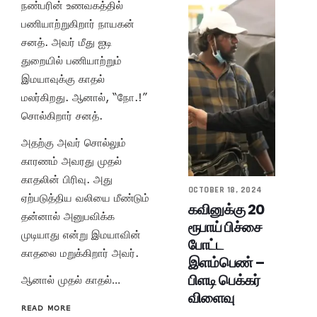
நண்பரின் உணவகத்தில்
பணியாற்றுகிறார் நாயகன்
சனத். அவர் மீது ஐடி
துறையில் பணியாற்றும்
இமயாவுக்கு காதல்
மலர்கிறது. ஆனால், “நோ.!”
சொல்கிறார் சனத்.
அதற்கு அவர் சொல்லும்
காரணம் அவரது முதல்
காதலின் பிரிவு. அது
OCTOBER 18, 2024
ஏற்படுத்திய வலியை மீண்டும்
கவினுக்கு 20
தன்னால் அனுபவிக்க
ரூபாய் பிச்சை
முடியாது என்று இமயாவின்
போட்ட
காதலை மறுக்கிறார் அவர்.
இளம்பெண் –
பிளடி பெக்கர்
ஆனால் முதல் காதல்…
விளைவு
READ MORE