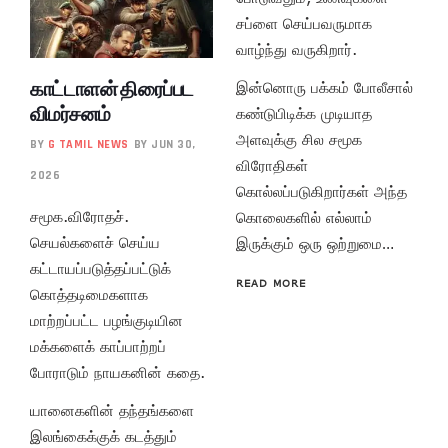
சப்ளை செய்பவருமாக
வாழ்ந்து வருகிறார்.
காட்டாளன் திரைப்பட
இன்னொரு பக்கம் போலீசால்
விமர்சனம்
கண்டுபிடிக்க முடியாத
அளவுக்கு சில சமூக
BY
G TAMIL NEWS
BY JUN 30,
விரோதிகள்
2026
கொல்லப்படுகிறார்கள் அந்த
சமூக.விரோதச்.
கொலைகளில் எல்லாம்
செயல்களைச் செய்ய
இருக்கும் ஒரு ஒற்றுமை…
கட்டாயப்படுத்தப்பட்டுக்
READ MORE
கொத்தடிமைகளாக
மாற்றப்பட்ட பழங்குடியின
மக்களைக் காப்பாற்றப்
போராடும் நாயகனின் கதை.
யானைகளின் தந்தங்களை
இலங்கைக்குக் கடத்தும்