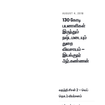
AUGUST 4, 2018
130 கோடி
பயனாளிகள்
இருந்தும்
நஷ்டமடையும்
துறை
விவசாயம் –
இயக்குநர்
ஆர்.கண்ணன்
வதந்தி சீசன் 2 – வெப்
தொடர் விமர்சனம்