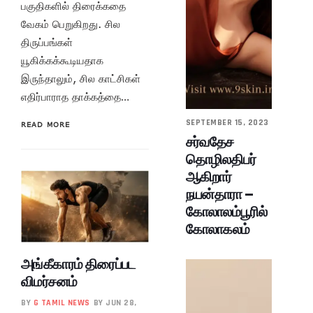
பகுதிகளில் திரைக்கதை
வேகம் பெறுகிறது. சில
திருப்பங்கள்
யூகிக்கக்கூடியதாக
இருந்தாலும், சில காட்சிகள்
எதிர்பாராத தாக்கத்தை…
SEPTEMBER 15, 2023
READ MORE
சர்வதேச
தொழிலதிபர்
ஆகிறார்
நயன்தாரா –
கோலாலம்பூரில்
கோலாகலம்
அங்கீகாரம் திரைப்பட
விமர்சனம்
BY
G TAMIL NEWS
BY JUN 28,