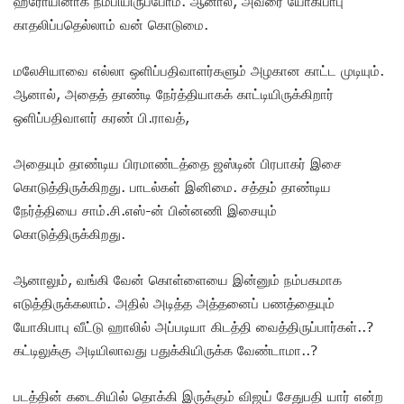
ஹீரோயினாக நம்பியிருப்போம். ஆனால், அவரை யோகிபாபு
காதலிப்பதெல்லாம் வன் கொடுமை.
மலேசியாவை எல்லா ஒளிப்பதிவாளர்களும் அழகான காட்ட முடியும்.
ஆனால், அதைத் தாண்டி நேர்த்தியாகக் காட்டியிருக்கிறார்
ஒளிப்பதிவாளர் கரண் பி.ராவத்,
அதையும் தாண்டிய பிரமாண்டத்தை ஜஸ்டின் பிரபாகர் இசை
கொடுத்திருக்கிறது. பாடல்கள் இனிமை. சத்தம் தாண்டிய
நேர்த்தியை சாம்.சி.எஸ்-ன் பின்னணி இசையும்
கொடுத்திருக்கிறது.
ஆனாலும், வங்கி வேன் கொள்ளையை இன்னும் நம்பகமாக
எடுத்திருக்கலாம். அதில் அடித்த அத்தனைப் பணத்தையும்
யோகிபாபு வீட்டு ஹாலில் அப்படியா கிடத்தி வைத்திருப்பார்கள்..?
கட்டிலுக்கு அடியிலாவது பதுக்கியிருக்க வேண்டாமா..?
படத்தின் கடைசியில் தொக்கி இருக்கும் விஜய் சேதுபதி யார் என்ற