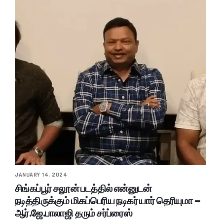
JANUARY 14, 2024
சிங்கப்பூர் சலூன் படத்தில் என்னுடன்
நடித்திருக்கும் மிகப்பெரிய நடிகர் யார் தெரியுமா –
ஆர்.ஜே.பாலாஜி தரும் சர்ப்ரைஸ்