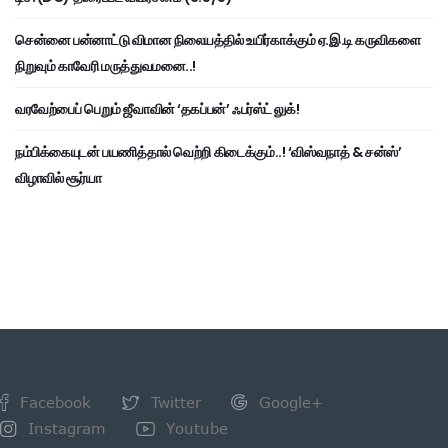
சென்னை பன்னாட்டு விமான நிலையத்தில் உயிர்காக்கும் ஏ.இ.டி கருவிகளை
நிறுவும் காவேரி மருத்துவமனை..!
வரவேற்பைப் பெறும் ஜீவாவின் ‘தகப்பன்’ ஃபர்ஸ்ட் லுக்!
நம்பிக்கையுடன் பயணித்தால் வெற்றி கிடைக்கும்..! ‘விஸ்வநாத் & சன்ஸ்’
விழாவில் சூர்யா
Facebook
Twitter
Google+
Instagram
Youtube