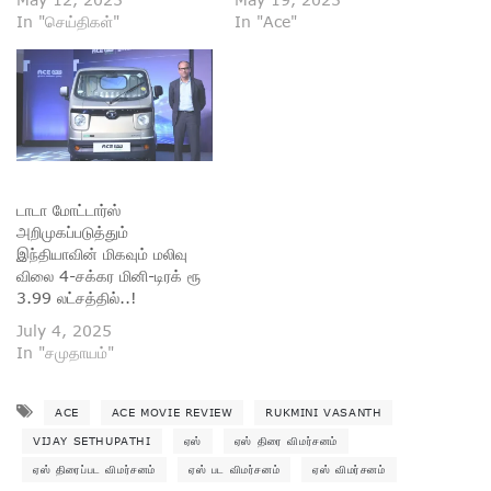
In "செய்திகள்"
In "Ace"
டாடா மோட்டார்ஸ்
அறிமுகப்படுத்தும்
இந்தியாவின் மிகவும் மலிவு
விலை 4-சக்கர மினி-டிரக் ரூ
3.99 லட்சத்தில்..!
July 4, 2025
In "சமுதாயம்"
ACE
ACE MOVIE REVIEW
RUKMINI VASANTH
VIJAY SETHUPATHI
ஏஸ்
ஏஸ் திரை விமர்சனம்
ஏஸ் திரைப்பட விமர்சனம்
ஏஸ் பட விமர்சனம்
ஏஸ் விமர்சனம்