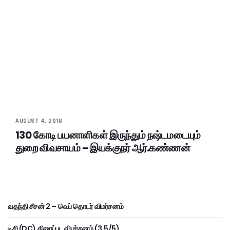
AUGUST 4, 2018
130 கோடி பயனாளிகள் இருந்தும் நஷ்டமடையும்
துறை விவசாயம் – இயக்குநர் ஆர்.கண்ணன்
வதந்தி சீசன் 2 – வெப் தொடர் விமர்சனம்
டிசி (DC) திரைப்பட விமர்சனம் (3.5/5)