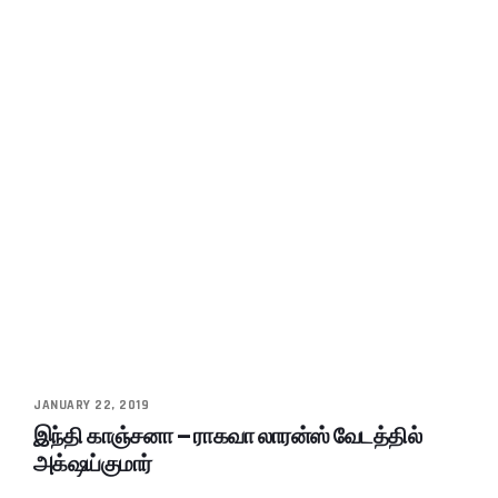
JANUARY 22, 2019
இந்தி காஞ்சனா – ராகவா லாரன்ஸ் வேடத்தில்
அக்‌ஷய்குமார்