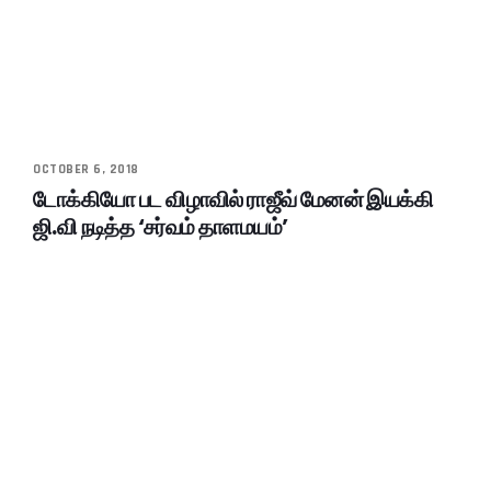
OCTOBER 6, 2018
டோக்கியோ பட விழாவில் ராஜீவ் மேனன் இயக்கி
ஜி.வி நடித்த ‘சர்வம் தாளமயம்’