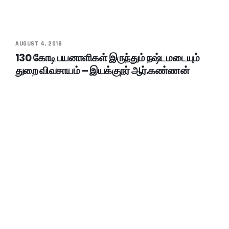
AUGUST 4, 2018
130 கோடி பயனாளிகள் இருந்தும் நஷ்டமடையும்
துறை விவசாயம் – இயக்குநர் ஆர்.கண்ணன்