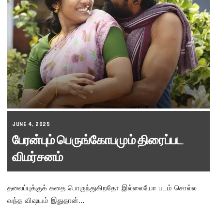
JUNE 4, 2025
பேரன்பும் பெருங்கோபமும் திரைப்பட
விமர்சனம்
தலைப்புக்குக் கதை பொருந்துகிறதோ இல்லையோ படம் சொல்ல
வந்த விஷயம் இதுதான்…