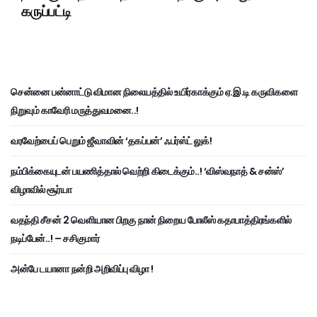
கருப்பட்டி
சென்னை பன்னாட்டு விமான நிலையத்தில் உயிர்காக்கும் ஏ.இ.டி கருவிகளை
நிறுவும் காவேரி மருத்துவமனை..!
வரவேற்பைப் பெறும் ஜீவாவின் ‘தகப்பன்’ ஃபர்ஸ்ட் லுக்!
நம்பிக்கையுடன் பயணித்தால் வெற்றி கிடைக்கும்..! ‘விஸ்வநாத் & சன்ஸ்’
விழாவில் சூர்யா
வதந்தி சீசன் 2 வெளியான பிறகு நான் நிறைய போலீஸ் கதாபாத்திரங்களில்
நடிப்பேன்..! – சசிகுமார்
அன்பே டயானா நன்றி அறிவிப்பு விழா !