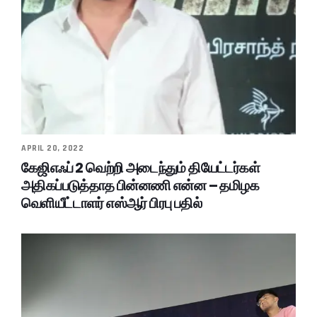
APRIL 20, 2022
கேஜிஎஃப் 2 வெற்றி அடைந்தும் தியேட்டர்கள்
அதிகப்படுத்தாத பின்னணி என்ன – தமிழக
வெளியீட்டாளர் எஸ்ஆர் பிரபு பதில்