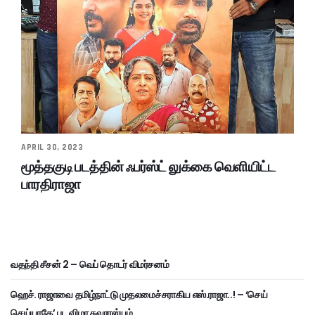
APRIL 30, 2023
மூத்தகுடி படத்தின் ஃபர்ஸ்ட் லுக்கை வெளியிட்ட
பாரதிராஜா
வதந்தி சீசன் 2 – வெப் தொடர் விமர்சனம்
ஹெச். ராஜாவை தமிழ்நாட்டு முதலமைச்சராகிய எஸ்.ராஜா..! – ‘செய்
செய்யாதே’ பட விழா சுவாரஸ்யம்