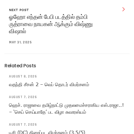
NEXT POST
ஓஹோ எந்தன் பேபி படத்தில் தம்பி
ருத்ராவை நாயகன் ஆக்கும் விஷ்ணு
விஷால்
MAY 31, 2025
Related Posts
AUGUST 8, 2026
வதந்தி சீசன் 2 – வெப் தொடர் விமர்சனம்
AUGUST 7, 2026
ஹெச். ராஜாவை தமிழ்நாட்டு முதலமைச்சராகிய எஸ்.ராஜா..!
– ‘செய் செய்யாதே’ பட விழா சுவாரஸ்யம்
AUGUST 7, 2026
டிசி (DC) திரைப்பட விமர்சனம் (3.5/5)