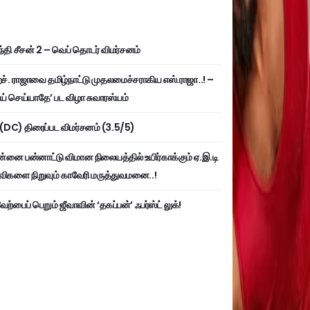
்தி சீசன் 2 – வெப் தொடர் விமர்சனம்
். ராஜாவை தமிழ்நாட்டு முதலமைச்சராகிய எஸ்.ராஜா..! –
ய் செய்யாதே’ பட விழா சுவாரஸ்யம்
ி (DC) திரைப்பட விமர்சனம் (3.5/5)
்னை பன்னாட்டு விமான நிலையத்தில் உயிர்காக்கும் ஏ.இ.டி
விகளை நிறுவும் காவேரி மருத்துவமனை..!
ற்பைப் பெறும் ஜீவாவின் ‘தகப்பன்’ ஃபர்ஸ்ட் லுக்!