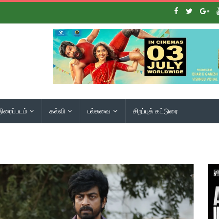
திரைப்படம்
கல்வி
பல்சுவை
சிறப்புக் கட்டுரை