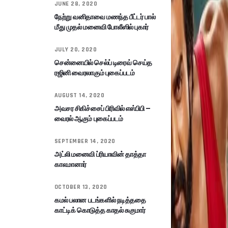
JUNE 28, 2020
நேற்று வனிதாவை மணந்த பீட்டர் பால்
மீது முதல் மனைவி போலீஸில் புகார்
JULY 20, 2020
சென்னையில் செல்ப் டிரைவ் செய்த
ரஜினி வைரலாகும் புகைப்படம்
AUGUST 14, 2020
அவசர சிகிச்சைப் பிரிவில் எஸ்பிபி –
வைரல் ஆகும் புகைப்படம்
SEPTEMBER 14, 2020
அட்லி மனைவி ப்ரியாவின் தாத்தா
காலமானார்
OCTOBER 13, 2020
கமல் பலான படங்களில் நடித்ததை
காட்டிக் கொடுத்த காதல் சுகுமார்