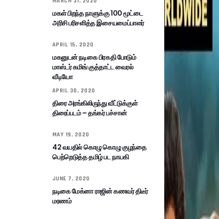
MARCH 31, 2020
மகள் பிறந்த நாளுக்கு 100 மூட்டை
அரிசி பரிசளித்த இசையமைப்பாளர்
APRIL 15, 2020
மகனுடன் நடிகை பிரகதி போடும்
மாஸ்டர் கமிங் குத்தாட்ட வைரல்
வீடியோ
APRIL 30, 2020
திரை அரங்கிலிருந்து வீட்டுக்குள்
திரைப்படம் – தங்கர் பச்சான்
MAY 19, 2020
42 வயதில் கொழு கொழு குழந்தை
பெற்றெடுத்த தமிழ் பட நாயகி
JUNE 7, 2020
நடிகை மேக்னா ராஜின் கணவர் திடீர்
மரணம்