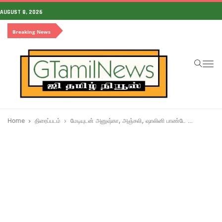
AUGUST 8, 2026
Breaking News
To
na
Home
திரைப்படம்
மேடியுடன் அனுஷ்கா, அஞ்சலி, ஷாலினி பாண்டே …