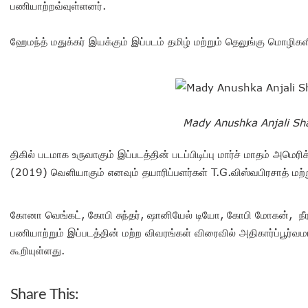
பணியாற்றவ்வுள்ளனர்.
ஹேமந்த் மதுக்கர் இயக்கும் இப்படம் தமிழ் மற்றும் தெலுங்கு மொழிகள
Mady Anushka Anjali Sha
திகில் படமாக உருவாகும் இப்படத்தின் படப்பிடிப்பு மார்ச் மாதம் அம
(2019) வெளியாகும் எனவும் தயாரிப்பளர்கள் T.G.விஸ்வபிரசாத் மற்
கோனா வெங்கட், கோபி சுந்தர், ஷானியேல் டியோ, கோபி மோகன், 
பணியாற்றும் இப்படத்தின் மற்ற விவரங்கள் விரைவில் அதிகார்ப்பூர்வமா
கூறியுள்ளது.
Share This: