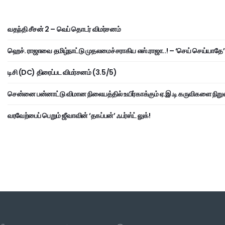
வதந்தி சீசன் 2 – வெப் தொடர் விமர்சனம்
ஹெச். ராஜாவை தமிழ்நாட்டு முதலமைச்சராகிய எஸ்.ராஜா..! – ‘செய் செய்யாதே’ 
டிசி (DC) திரைப்பட விமர்சனம் (3.5/5)
சென்னை பன்னாட்டு விமான நிலையத்தில் உயிர்காக்கும் ஏ.இ.டி கருவிகளை நிறு
வரவேற்பைப் பெறும் ஜீவாவின் ‘தகப்பன்’ ஃபர்ஸ்ட் லுக்!