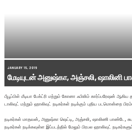
JANUARY 15, 2019
மேடியுடன் அனுஷ்கா, அஞ்சலி, ஷாலினி ப
பீயூப்பிள் மீடியா பேக்ட்ரி மற்றும் கோனா ஃபிலிம் கார்ப்பரேஷன் ஆகி
டாலிவுட் மற்றும் ஹாலிவுட் நடிகர்கள் நடிக்கும் புதிய படமொன்றை ப
நடிகர்கள் மாதவன், அனுஷ்கா ஷெட்டி, அஞ்சலி, ஷாலிணி பாண்டே, சு
நடிகர்கள் நடிக்கவுள்ள இப்படத்தில் மேலும் பிரபல ஹாலிவுட் நடிகர்களு