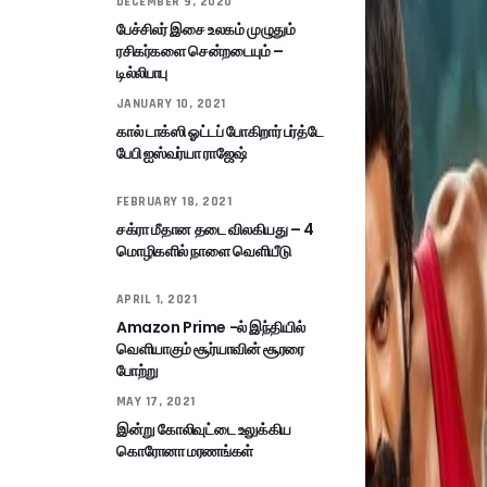
DECEMBER 9, 2020
பேச்சிலர் இசை உலகம் முழுதும்
ரசிகர்களை சென்றடையும் –
டில்லிபாபு
JANUARY 10, 2021
கால் டாக்ஸி ஓட்டப் போகிறார் பர்த்டே
பேபி ஐஸ்வர்யா ராஜேஷ்
FEBRUARY 18, 2021
சக்ரா மீதான தடை விலகியது – 4
மொழிகளில் நாளை வெளியீடு
APRIL 1, 2021
Amazon Prime -ல் இந்தியில்
வெளியாகும் சூர்யாவின் சூரரை
போற்று
MAY 17, 2021
இன்று கோலிவுட்டை உலுக்கிய
கொரோனா மரணங்கள்