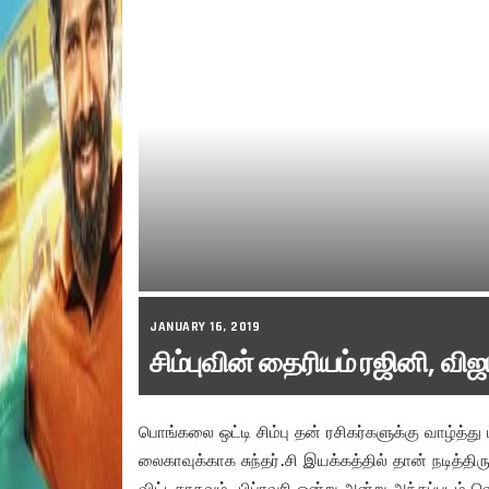
JANUARY 16, 2019
சிம்புவின் தைரியம் ரஜினி, விஜ
பொங்கலை ஒட்டி சிம்பு தன் ரசிகர்களுக்கு வாழ்த்து ட
லைகாவுக்காக சுந்தர்.சி இயக்கத்தில் தான் நடித்திர
விட்டதாகவும், பிப்ரவரி ஒன்று அன்று அந்தப்படம் வ