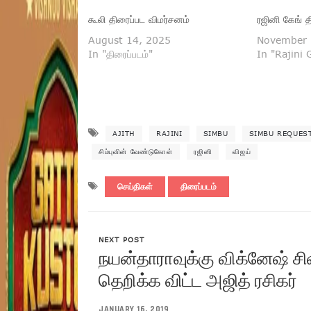
கூலி திரைப்பட விமர்சனம்
ரஜினி கேங் த
August 14, 2025
November 
In "திரைப்படம்"
In "Rajini
AJITH
RAJINI
SIMBU
SIMBU REQUES
சிம்புவின் வேண்டுகோள்
ரஜினி
விஜய்
செய்திகள்
திரைப்படம்
NEXT POST
நயன்தாராவுக்கு விக்னேஷ் ச
தெறிக்க விட்ட அஜித் ரசிகர்
JANUARY 16, 2019