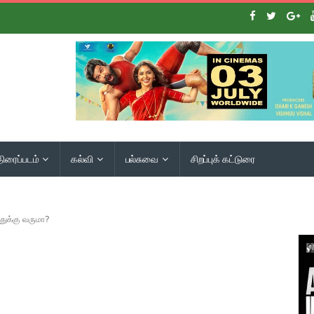
திரைப்படம்
கல்வி
பல்சுவை
சிறப்புக் கட்டுரை
்துக்கு வருமா?