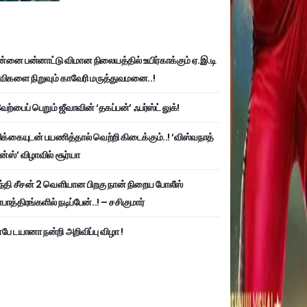
்னை பன்னாட்டு விமான நிலையத்தில் உயிர்காக்கும் ஏ.இ.டி
விகளை நிறுவும் காவேரி மருத்துவமனை..!
ற்பைப் பெறும் ஜீவாவின் ‘தகப்பன்’ ஃபர்ஸ்ட் லுக்!
பிக்கையுடன் பயணித்தால் வெற்றி கிடைக்கும்..! ‘விஸ்வநாத்
ன்ஸ்’ விழாவில் சூர்யா
்தி சீசன் 2 வெளியான பிறகு நான் நிறைய போலீஸ்
ாத்திரங்களில் நடிப்பேன்..! – சசிகுமார்
பே டயானா நன்றி அறிவிப்பு விழா !