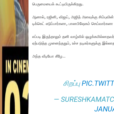
பெருமையைக் கூட்டியிருக்கிறது.
ஆனால், ரஜினி, விஜய், அஜித் அளவுக்கு சிம்புவின
டிக்கெட் எடுப்பார்களா, பாலாபிஷேகம் செய்வார்களா 
எப்படி இருந்தாலும் தனி வாழ்வில் ஒழுக்கமில்லாதவ
ஏற்படுத்த முனைந்ததும், உச்ச நடிகர்களுக்கு இல்ல
அந்த வீடியோ கீழே…
சிறப்பு
PIC.TWIT
— SURESHKAMATC
JANUA