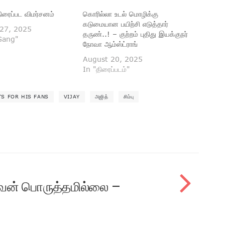
ிரைப்பட விமர்சனம்
கொரில்லா உடல் மொழிக்கு
கடுமையான பயிற்சி எடுத்தார்
27, 2025
தருண்..! – குற்றம் புதிது இயக்குநர்
 Gang"
நோவா ஆம்ஸ்ட்ராங்
August 20, 2025
In "திரைப்படம்"
TS FOR HIS FANS
VIJAY
அஜித்
சிம்பு
ிவன் பொருத்தமில்லை –