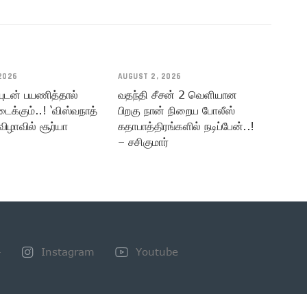
2026
AUGUST 2, 2026
யுடன் பயணித்தால்
வதந்தி சீசன் 2 வெளியான
டைக்கும்..! ‘விஸ்வநாத்
பிறகு நான் நிறைய போலீஸ்
விழாவில் சூர்யா
கதாபாத்திரங்களில் நடிப்பேன்..!
– சசிகுமார்
+
Instagram
Youtube