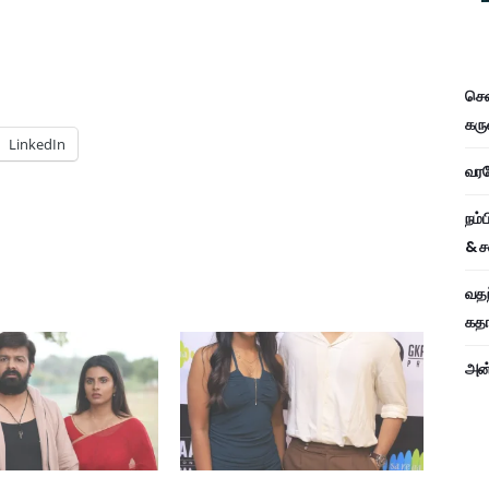
சென
கரு
LinkedIn
வரவே
நம்
& ச
வதந
கதாப
அன்