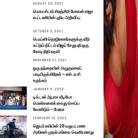
AUGUST 20, 2021
மெகா ஸ்டார் சிரஞ்சீவி மோகன் ராஜா
கூட்டணியின் புதிய அறிவிப்பு
OCTOBER 2, 2021
பெஃப்ஸி தொழிலாளர்களுக்கு வீடு
கட்டும் திட்டம் விஜய் சேதுபதி ஒரு
கோடி நிதி உதவி
NOVEMBER 21, 2021
ஒரு தந்தையின் அழுகுரலைப்
பாடியிருக்கிறேன் – எஸ். ஏ.சி
உருக்கம்
JANUARY 4, 2022
டிக் டாக் ஆபாச வீடியோ
பெண்களைக் கைது செய்ய
வேண்டும் – பேரரசு
FEBRUARY 12, 2022
ஜெயம் ரவியின் 28 வது படமான
அகிலன் முதல் பார்வை வெளியானது