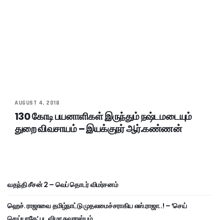
AUGUST 4, 2018
130 கோடி பயனாளிகள் இருந்தும் நஷ்டமடையும்
துறை விவசாயம் – இயக்குநர் ஆர்.கண்ணன்
வதந்தி சீசன் 2 – வெப் தொடர் விமர்சனம்
ஹெச். ராஜாவை தமிழ்நாட்டு முதலமைச்சராகிய எஸ்.ராஜா..! – ‘செய்
செய்யாதே’ பட விழா சுவாரஸ்யம்