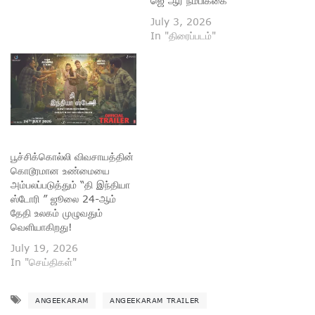
ஜெ ஆர் நம்பிக்கை
July 3, 2026
In "திரைப்படம்"
பூச்சிக்கொல்லி விவசாயத்தின்
கொடூரமான உண்மையை
அம்பலப்படுத்தும் “தி இந்தியா
ஸ்டோரி ” ஜூலை 24-ஆம்
தேதி உலகம் முழுவதும்
வெளியாகிறது!
July 19, 2026
In "செய்திகள்"
ANGEEKARAM
ANGEEKARAM TRAILER