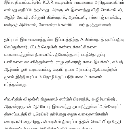
இந்த திரைப்படத்தில் K.J.R கதையின் நாயகனாக அறிமுகமாகிறார்
என்பது குறிப்பிடத்தக்கது. அவருடன் இணைந்து விஜி வெங்கடேஷ்,
அஜித் கோஷி, சிந்தூரி விஸ்வநாத், ஆண்டனி, ரங்கராஜ் பாண்டே,
மன்சூர் அலிகான், மோகன்ராம் உள்ளிட்ட பலர் நடித்துள்ளனர்.
ஜிப்ரான் இசையமைத்துள்ள இப்படத்திற்கு A.விஸ்வநாத் ஒளிப்பதிவு
செய்துள்ளார். பீட்டர் ஹெயின் சண்டைக்காட்சிகளை
வடிவமைத்துள்ள நிலையில், தினேஷ்குமார் படத்தொகுப்பு
பணிகளை கவனித்துள்ளார். ராமு தங்கராஜ் கலை இயக்கம், சம்பத்
ஆழ்வார் ஒலி வடிவமைப்பு, ஷெரீப் நடன அமைப்பு ஆகியவற்றின்
மூலம் இத்திரைப்படம் தொழில்நுட்ப ரீதியாகவும் கவனம்
ஈர்த்துள்ளது.
ஸ்வஸ்திக் விஷன்ஸ் நிறுவனம் சார்பில் பிரசாந்த், அஜித்பாஸ்கர்,
அருண்முருகன் ஆகியோர் இணைந்து தயாரித்துள்ள ‘அங்கீகாரம்’
திரைப்படத்தின் டிரெய்லர் தற்போது சமூக வலைதளங்களில்
வைரலாகி வருகிறது. விரைவில் திரைப்படத்தின் வெளியீட்டு தேதி
அதிகாரப்பூர்வமாக அறிவிக்கப்படும் என படக்குழு