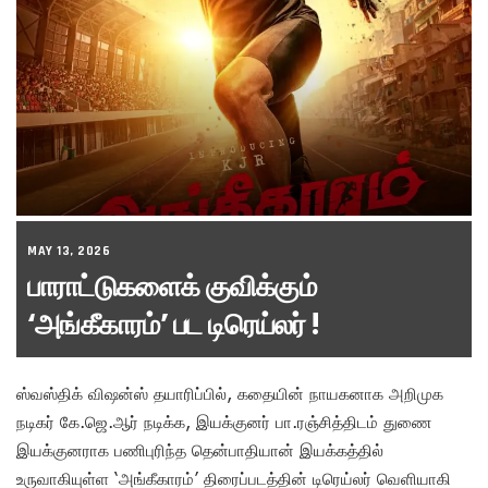
MAY 13, 2026
பாராட்டுகளைக் குவிக்கும்
‘அங்கீகாரம்’ பட டிரெய்லர் !
ஸ்வஸ்திக் விஷன்ஸ் தயாரிப்பில், கதையின் நாயகனாக அறிமுக
நடிகர் கே.ஜெ.ஆர் நடிக்க, இயக்குனர் பா.ரஞ்சித்திடம் துணை
இயக்குனராக பணிபுரிந்த தென்பாதியான் இயக்கத்தில்
உருவாகியுள்ள ‘அங்கீகாரம்’ திரைப்படத்தின் டிரெய்லர் வெளியாகி