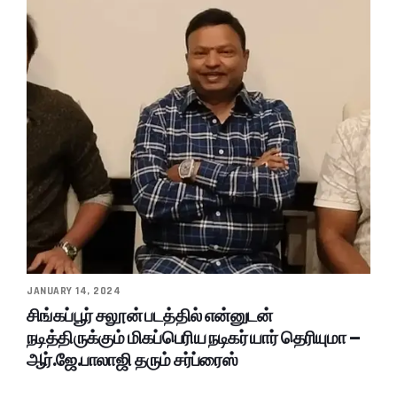
JANUARY 14, 2024
சிங்கப்பூர் சலூன் படத்தில் என்னுடன்
நடித்திருக்கும் மிகப்பெரிய நடிகர் யார் தெரியுமா –
ஆர்.ஜே.பாலாஜி தரும் சர்ப்ரைஸ்