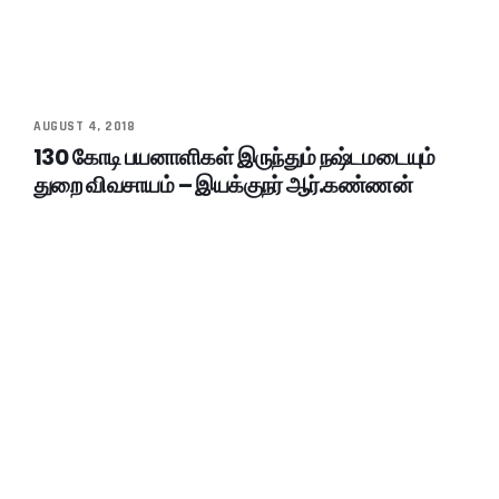
AUGUST 4, 2018
130 கோடி பயனாளிகள் இருந்தும் நஷ்டமடையும்
துறை விவசாயம் – இயக்குநர் ஆர்.கண்ணன்