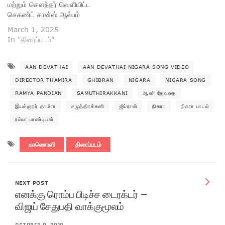
மற்றும் சௌந்தர் வெளியிட்ட
செகண்ட் சான்ஸ் ஆல்பம்
March 1, 2025
In "திரைப்படம்"
AAN DEVATHAI
AAN DEVATHAI NIGARA SONG VIDEO
DIRECTOR THAMIRA
GHIBRAN
NIGARA
NIGARA SONG
RAMYA PANDIAN
SAMUTHIRAKKANI
ஆண் தேவதை
இயக்குநர் தாமிரா
சமுத்திரக்கனி
ஜிப்ரான்
நிகரா
நிகரா பாடல்
ரம்யா பாண்டியன்
காணொளி
திரைப்படம்
NEXT POST
எனக்கு ரொம்ப பிடிச்ச டைரக்டர் –
விஜய் சேதுபதி வாக்குமூலம்