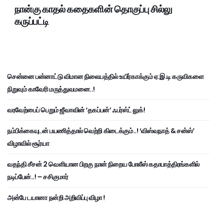
நான்கு காதல் கதைகளின் தொகுப்பு சில்லு
கருப்பட்டி
சென்னை பன்னாட்டு விமான நிலையத்தில் உயிர்காக்கும் ஏ.இ.டி கருவிகளை
நிறுவும் காவேரி மருத்துவமனை..!
வரவேற்பைப் பெறும் ஜீவாவின் ‘தகப்பன்’ ஃபர்ஸ்ட் லுக்!
நம்பிக்கையுடன் பயணித்தால் வெற்றி கிடைக்கும்..! ‘விஸ்வநாத் & சன்ஸ்’
விழாவில் சூர்யா
வதந்தி சீசன் 2 வெளியான பிறகு நான் நிறைய போலீஸ் கதாபாத்திரங்களில்
நடிப்பேன்..! – சசிகுமார்
அன்பே டயானா நன்றி அறிவிப்பு விழா !