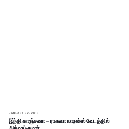
JANUARY 22, 2019
இந்தி காஞ்சனா – ராகவா லாரன்ஸ் வேடத்தில்
அக்‌ஷய்குமார்