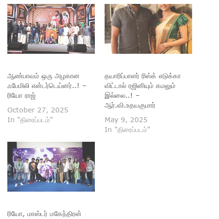
ஆண்பாவம் ஒரு அழகான
தயாரிப்பாளர் ரிஸ்க் எடுக்கா
ஃபேமிலி என்டர்டெய்னர்..! –
விட்டால் ரஜினியும் கமலும்
ரியோ ராஜ்
இல்லை..! –
ஆர்.வி.உதயகுமார்
October 27, 2025
In "திரைப்படம்"
May 9, 2025
In "திரைப்படம்"
ரியோ, மாஸ்டர் மகேந்திரன்