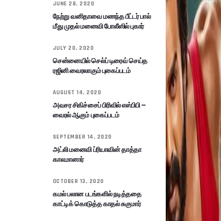
JUNE 28, 2020
நேற்று வனிதாவை மணந்த பீட்டர் பால்
மீது முதல் மனைவி போலீஸில் புகார்
JULY 20, 2020
சென்னையில் செல்ப் டிரைவ் செய்த
ரஜினி வைரலாகும் புகைப்படம்
AUGUST 14, 2020
அவசர சிகிச்சைப் பிரிவில் எஸ்பிபி –
வைரல் ஆகும் புகைப்படம்
SEPTEMBER 14, 2020
அட்லி மனைவி ப்ரியாவின் தாத்தா
காலமானார்
OCTOBER 13, 2020
கமல் பலான படங்களில் நடித்ததை
காட்டிக் கொடுத்த காதல் சுகுமார்