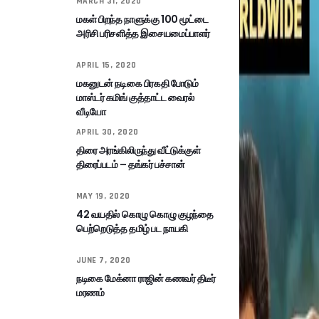
MARCH 31, 2020
மகள் பிறந்த நாளுக்கு 100 மூட்டை
அரிசி பரிசளித்த இசையமைப்பாளர்
APRIL 15, 2020
மகனுடன் நடிகை பிரகதி போடும்
மாஸ்டர் கமிங் குத்தாட்ட வைரல்
வீடியோ
APRIL 30, 2020
திரை அரங்கிலிருந்து வீட்டுக்குள்
திரைப்படம் – தங்கர் பச்சான்
MAY 19, 2020
42 வயதில் கொழு கொழு குழந்தை
பெற்றெடுத்த தமிழ் பட நாயகி
JUNE 7, 2020
நடிகை மேக்னா ராஜின் கணவர் திடீர்
மரணம்