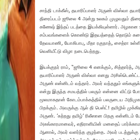
சாந்தி டாக்கீஸ், தயாரிப்பாளர் அருண் விஸ்வா தயாரிப்
திரைப்படம் ஜூலை 4 அன்று உலகம் முழுவதும் திரைய
கணேஷ் இந்தப் படத்தை இயக்கியுள்ளார். அழகான உண
சம்பவங்களைக் கொண்டு இதயத்தைத் தொடும் கதையாக 
தேவயாணி, யோகிபாபு, மீதா ரகுநாத், சைத்ரா உள்ளிட்ட
வெளியீட்டு விழா நடைபெற்றது.
இயக்குநர் ராம், “ஜூலை 4 எனக்கும், சித்தார்த், அ
தயாரிப்பாளர் அருண் விஸ்வா எனது அசிஸ்டெண்ட்டாக 
அருண் என்னிடம் வந்தார். அவர் வந்ததும் எங்களுக
என்று இருந்த சமயத்தில் பலரும் என்னை விட்டு ப
மூலமாகதான் கோடம்பாக்கத்தில் பலருடைய அறிமுகம்
பிறக்கும். அவருக்கு ஆல் தி பெஸ்ட்! தமிழில் முக்
அருண். ’கற்றது தமிழ்’ ரிலீஸான பிறகு என்னிடம் 
அகங்காரமானவர், எதிராளியின் மனதைப் பார்க்காமல்
ஆனால், அவர் வளர்ந்த குழந்தை. அவர் படத்துக்கு வாழ
அவருக்கும் வாழ்த்துக்கள். தேவயாணி, சரத்குமார் இரு