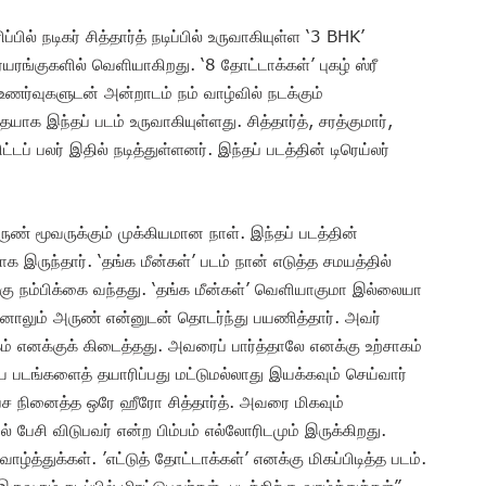
பில் நடிகர் சித்தார்த் நடிப்பில் உருவாகியுள்ள ‘3 BHK’
ரங்குகளில் வெளியாகிறது. ‘8 தோட்டாக்கள்’ புகழ் ஸ்ரீ
ர்வுகளுடன் அன்றாடம் நம் வாழ்வில் நடக்கும்
இந்தப் படம் உருவாகியுள்ளது. சித்தார்த், சரத்குமார்,
ப் பலர் இதில் நடித்துள்ளனர். இந்தப் படத்தின் டிரெய்லர்
ருண் மூவருக்கும் முக்கியமான நாள். இந்தப் படத்தின்
இருந்தார். ‘தங்க மீன்கள்’ படம் நான் எடுத்த சமயத்தில்
்கு நம்பிக்கை வந்தது. ‘தங்க மீன்கள்’ வெளியாகுமா இல்லையா
ோனாலும் அருண் என்னுடன் தொடர்ந்து பயணித்தார். அவர்
 எனக்குக் கிடைத்தது. அவரைப் பார்த்தாலே எனக்கு உற்சாகம்
கிய படங்களைத் தயாரிப்பது மட்டுமல்லாது இயக்கவும் செய்வார்
பேச நினைத்த ஒரே ஹீரோ சித்தார்த். அவரை மிகவும்
 பேசி விடுபவர் என்ற பிம்பம் எல்லோரிடமும் இருக்கிறது.
்த்துக்கள். ’எட்டுத் தோட்டாக்கள்’ எனக்கு மிகப்பிடித்த படம்.
வரும் நடிப்பில் மிரட்டுபவர்கள். படத்திற்கு வாழ்த்துக்கள்”