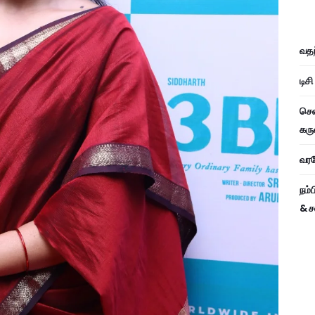
வதந
டிச
சென
கரு
வரவே
நம்
& ச