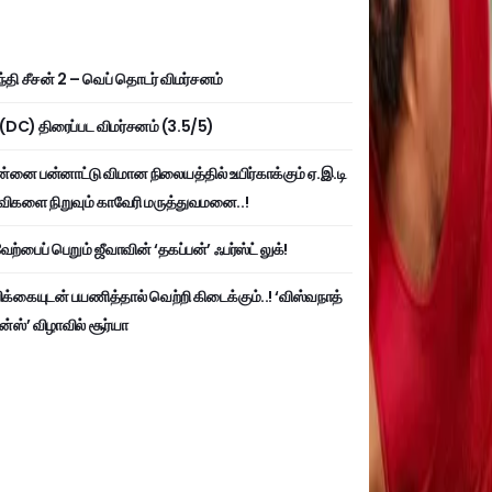
்தி சீசன் 2 – வெப் தொடர் விமர்சனம்
ி (DC) திரைப்பட விமர்சனம் (3.5/5)
்னை பன்னாட்டு விமான நிலையத்தில் உயிர்காக்கும் ஏ.இ.டி
விகளை நிறுவும் காவேரி மருத்துவமனை..!
ற்பைப் பெறும் ஜீவாவின் ‘தகப்பன்’ ஃபர்ஸ்ட் லுக்!
பிக்கையுடன் பயணித்தால் வெற்றி கிடைக்கும்..! ‘விஸ்வநாத்
ன்ஸ்’ விழாவில் சூர்யா