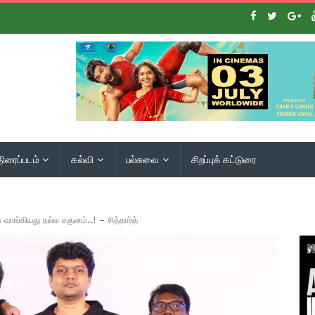
திரைப்படம்
கல்வி
பல்சுவை
சிறப்புக் கட்டுரை
 வாங்கியது நல்ல சகுனம்..! – சித்தார்த்