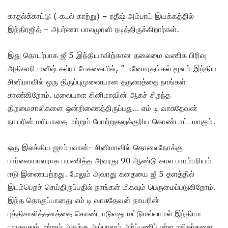
காதல்க்காட்டு ( கடல் காற்று) – ரதீஷ் அம்பாட் இயக்கத்தில்
இந்திரஜித் – அபர்ணா பாலமுரளி நடித்திருக்கிறார்கள்.‌
இது தொடர்பாக ஜீ 5 இந்தியாவிற்கான தலைமை வணிக பிரிவு
அதிகாரி மனீஷ் கல்ரா பேசுகையில், ” மனோரதங்கல் மூலம் இந்திய
சினிமாவில் ஒரு திருப்புமுனையான தருணத்தை நாங்கள்
காண்கிறோம். மலையாள சினிமாவின் ஆகச் சிறந்த
திறமைசாலிகளை ஒன்றிணைத்திருப்பது… எம் டி வாசுதேவன்
நாயரின் மரியாதை மற்றும் போற்றுதலுக்குரிய கொண்டாட்டமாகும்.
ஒரு இலக்கிய ஜாம்பவான்- சினிமாவில் தொலைநோக்கு
பார்வையாளராக பயணித்த அவரது 90 ஆண்டு கால பாரம்பரியம்
ஈடு இணையற்றது. மேலும் அவரது கதையை ஜீ 5 தளத்தில்
இடம்பெறச் செய்திருப்பதில் நாங்கள் மிகவும் பெருமைப்படுகிறோம்.
இந்த தொகுப்பானது எம் டி வாசுதேவன் நாயரின்
புத்திசாலித்தனத்தை கொண்டாடுவது மட்டுமல்லாமல் இந்தியா
முழுவதும் மற்றும் அதற்கு அப்பாலும் அர்ப்பணிப்புள்ள ரசிகர்களை