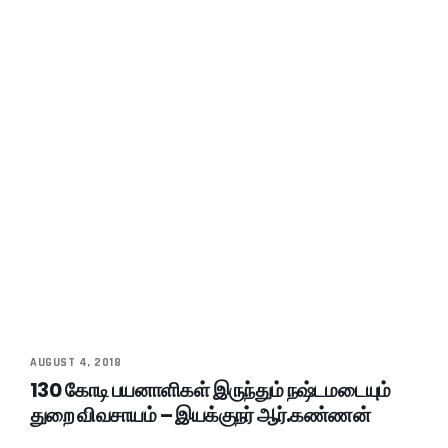
AUGUST 4, 2018
130 கோடி பயனாளிகள் இருந்தும் நஷ்டமடையும்
துறை விவசாயம் – இயக்குநர் ஆர்.கண்ணன்