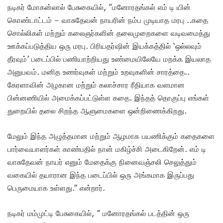
நடிகர் மோகன்லால் பேசுகையில், ”மனோரதங்கல் எம் டி யின்
கொண்டாட்டம் – வாசுதேவன் நாயரின் நம்ப முடியாத மரபு ..கதை
சொல்லிகள் மற்றும் கலைஞர்களின் தலைமுறைகளை வடிவமைத்து
ஊக்கப்படுத்திய ஒரு மரபு. பிரியதர்ஷின் இயக்கத்தில் ‘ஒல்லவும்
தீரவும்’ படைப்பில் பணியாற்றியது உண்மையிலேயே மறக்க இயலாத
அனுபவம். மனித உணர்வுகள் மற்றும் உறவுகளின் சாரத்தை..
கேரளாவின் அழகான மற்றும் கலாச்சார ரீதியாக வளமான
பின்னணியில் அமைக்கப்பட்டுள்ள கதை. இந்தத் தொகுப்பு எங்கள்
துறையில் தலை சிறந்த ஆளுமைகளை ஒன்றிணைக்கிறது.
மேலும் இந்த அழுத்தமான மற்றும் ஆழமாக பயணிக்கும் கதைகளை
பார்வையாளர்கள் காண்பதில் நான் மகிழ்ச்சி அடைகிறேன். எம் டி
வாசுதேவன் நாயர் எனும் மேதைக்கு நினைவஞ்சலி செலுத்தும்
வகையில் தயாரான இந்த படைப்பில் ஒரு அங்கமாக இருப்பது
பெருமையாக உள்ளது.” என்றார்.
நடிகர் மம்முட்டி பேசுகையில், ” மனோரதங்கல் படத்தின் ஒரு