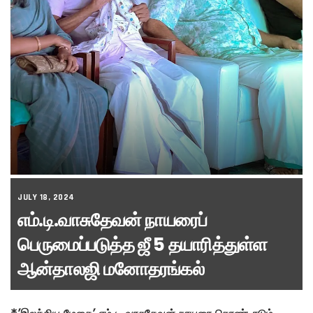
JULY 18, 2024
எம்.டி.வாசுதேவன் நாயரைப்
பெருமைப்படுத்த ஜீ 5 தயாரித்துள்ள
ஆன்தாலஜி மனோதரங்கல்
*’இலக்கிய மேதை’ எம் டி வாசுதேவன் நாயரை கொண்டாடும்