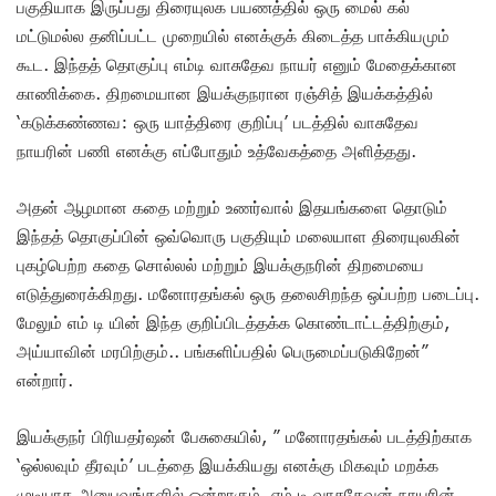
பகுதியாக இருப்பது திரையுலக பயணத்தில் ஒரு மைல் கல்
மட்டுமல்ல தனிப்பட்ட முறையில் எனக்குக் கிடைத்த பாக்கியமும்
கூட. இந்தத் தொகுப்பு எம்டி வாசுதேவ நாயர் எனும் மேதைக்கான
காணிக்கை. திறமையான இயக்குநரான ரஞ்சித் இயக்கத்தில்
‘கடுக்கண்ணவ: ஒரு யாத்திரை குறிப்பு’ படத்தில் வாசுதேவ
நாயரின் பணி எனக்கு எப்போதும் உத்வேகத்தை அளித்தது.
அதன் ஆழமான கதை மற்றும் உணர்வால் இதயங்களை தொடும்
இந்தத் தொகுப்பின் ஒவ்வொரு பகுதியும் மலையாள திரையுலகின்
புகழ்பெற்ற கதை சொல்லல் மற்றும் இயக்குநரின் திறமையை
எடுத்துரைக்கிறது. மனோரதங்கல் ஒரு தலைசிறந்த ஒப்பற்ற படைப்பு.
மேலும் எம் டி யின் இந்த குறிப்பிடத்தக்க கொண்டாட்டத்திற்கும்,
அய்யாவின் மரபிற்கும்.. பங்களிப்பதில் பெருமைப்படுகிறேன்”
என்றார்.
இயக்குநர் பிரியதர்ஷன் பேசுகையில், ” மனோரதங்கல் படத்திற்காக
‘ஒல்லவும் தீரவும்’ படத்தை இயக்கியது எனக்கு மிகவும் மறக்க
முடியாத அனுபவங்களில் ஒன்றாகும். எம் டி வாசுதேவன் நாயரின்