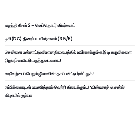
வதந்தி சீசன் 2 – வெப் தொடர் விமர்சனம்
டிசி (DC) திரைப்பட விமர்சனம் (3.5/5)
சென்னை பன்னாட்டு விமான நிலையத்தில் உயிர்காக்கும் ஏ.இ.டி கருவிகளை
நிறுவும் காவேரி மருத்துவமனை..!
வரவேற்பைப் பெறும் ஜீவாவின் ‘தகப்பன்’ ஃபர்ஸ்ட் லுக்!
நம்பிக்கையுடன் பயணித்தால் வெற்றி கிடைக்கும்..! ‘விஸ்வநாத் & சன்ஸ்’
விழாவில் சூர்யா