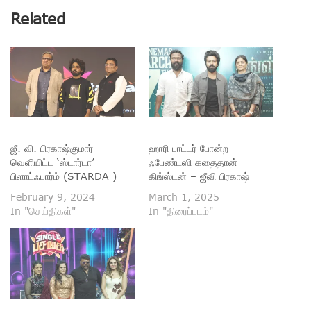
Related
ஜீ. வி. பிரகாஷ்குமார்
ஹாரி பாட்டர் போன்ற
வெளியிட்ட ‘ஸ்டார்டா’
ஃபேண்டஸி கதைதான்
பிளாட்ஃபார்ம் (STARDA )
கிங்ஸ்டன் – ஜீவி பிரகாஷ்
February 9, 2024
March 1, 2025
In "செய்திகள்"
In "திரைப்படம்"