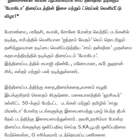
‘யோகிடா’ திரைப்படத்தின் இசை மற்றும் ட்ரெய்லர் வெளியீட்டு
விழா!*
பேராண்மை, பரதேசி, கபாலி, சோலோ போன்ற வெற்றிப் படங்களில்
நடித்த, சமீபத்தில் வெளியான ‘ஐந்தாம் வேதம்’ வெப் தொடரிலும்
தனித்துவமான நடிப்பை வெளிப்படுத்திய ‘சாய் தன்ஷிகா’ முதன்மை
கதாபாத்திரத்தில் நடிக்கும் திரைப்படம் ‘யோகிடா’.
இத்திரைப்படத்தில் சயாஜி ஷிண்டே, மனோபாலா, கபீர் துஹான்
சிங், எஸ்தர் மற்றும் பலர் நடித்துள்ளனர்.
இத்திரைப்படத்திற்கு கதை,திரைக்கதை,வசனம் எழுதி
இயக்குகிறார் கௌதம் கிருஷ்ணா. மலையாளத்தில் ‘லூசிஃபர்’
உள்ளிட்ட 50-க்கும் மேற்பட்ட படங்கள் மற்றும் தமிழில் ‘சாது
மிரண்டா’ போன்ற படங்களுக்கு இசையமைத்து புகழ் பெற்ற தீபக்
தேவ் படத்திற்கு இசையமைத்துள்ளார். தவசி,நரசிம்மா போன்ற
திரைப்படங்களுக்கு ஒளிப்பதிவு செய்த S.KA.பூபதி ஒளிப்பதிவை
மேற்கொள்ள, G சசிக்குமார் படத்தொகுப்பு பணிகளை