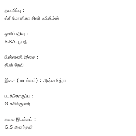
தயாரிப்பு :
ஸ்ரீ மோனிகா சினி ஃபிலிம்ஸ்
ஒளிப்பதிவு :
S.KA. பூபதி
பின்னணி இசை :
தீபக் தேவ்
இசை (பாடல்கள்) : அஷ்வமித்ரா
படத்தொகுப்பு :
G சசிக்குமார்
கலை இயக்கம் :
G.S அனந்தன்