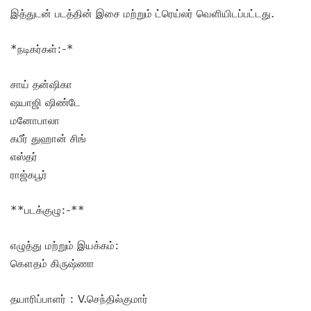
இத்துடன் படத்தின் இசை மற்றும் ட்ரெய்லர் வெளியிடப்பட்டது.
*நடிகர்கள்:-*
சாய் தன்ஷிகா
ஷயாஜி ஷிண்டே
மனோபாலா
கபீர் துஹான் சிங்
எஸ்தர்
ராஜ்கபூர்
**படக்குழு:-**
எழுத்து மற்றும் இயக்கம்:
கௌதம் கிருஷ்ணா
தயாரிப்பாளர் : V.செந்தில்குமார்