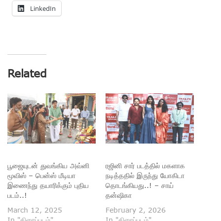
LinkedIn
Related
பூஜையுடன் துவங்கிய அவ்னி
ரஜினி சார் படத்தில் மகளாக
மூவிஸ் – பென்ஸ் மீடியா
நடித்ததில் இருந்து யோகிடா
இணைந்து தயாரிக்கும் புதிய
தொடங்கியது..! – சாய்
படம்..!
தன்ஷிகா
March 12, 2025
February 2, 2026
In "திரைப்படம்"
In "திரைப்படம்"