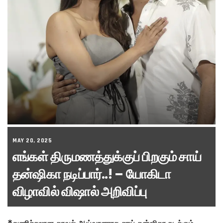
MAY 20, 2025
எங்கள் திருமணத்துக்குப் பிறகும் சாய்
தன்ஷிகா நடிப்பார்..! – யோகிடா
விழாவில் விஷால் அறிவிப்பு
*துணிச்சலான காவல் ஆய்வாளராக சாய் தன்ஷிகா நடிக்கும்