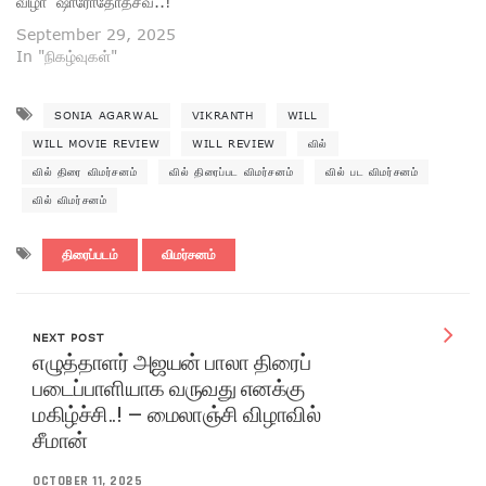
விழா ‘ஷாரோதோத்சவ்..!’
September 29, 2025
In "நிகழ்வுகள்"
SONIA AGARWAL
VIKRANTH
WILL
WILL MOVIE REVIEW
WILL REVIEW
வில்
வில் திரை விமர்சனம்
வில் திரைப்பட விமர்சனம்
வில் பட விமர்சனம்
வில் விமர்சனம்
திரைப்படம்
விமர்சனம்
NEXT POST
எழுத்தாளர் அஜயன் பாலா திரைப்
படைப்பாளியாக வருவது எனக்கு
மகிழ்ச்சி..! – மைலாஞ்சி விழாவில்
சீமான்
OCTOBER 11, 2025