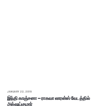
JANUARY 22, 2019
இந்தி காஞ்சனா – ராகவா லாரன்ஸ் வேடத்தில்
அக்‌ஷய்குமார்