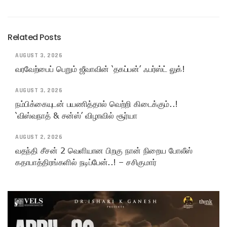
Related Posts
AUGUST 3, 2026
வரவேற்பைப் பெறும் ஜீவாவின் ‘தகப்பன்’ ஃபர்ஸ்ட் லுக்!
AUGUST 3, 2026
நம்பிக்கையுடன் பயணித்தால் வெற்றி கிடைக்கும்..!
‘விஸ்வநாத் & சன்ஸ்’ விழாவில் சூர்யா
AUGUST 2, 2026
வதந்தி சீசன் 2 வெளியான பிறகு நான் நிறைய போலீஸ்
கதாபாத்திரங்களில் நடிப்பேன்..! – சசிகுமார்