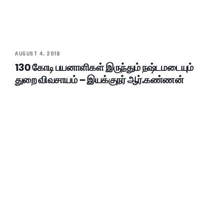
AUGUST 4, 2018
130 கோடி பயனாளிகள் இருந்தும் நஷ்டமடையும்
துறை விவசாயம் – இயக்குநர் ஆர்.கண்ணன்