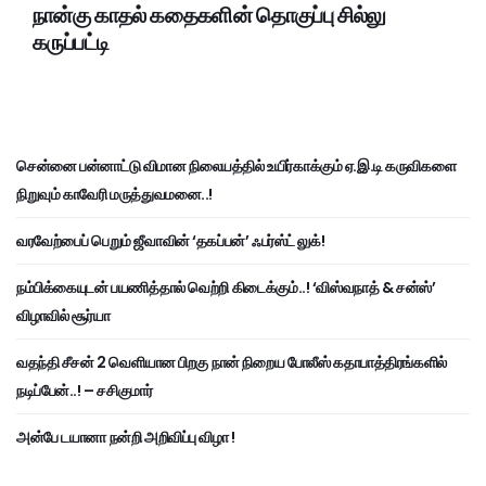
நான்கு காதல் கதைகளின் தொகுப்பு சில்லு
கருப்பட்டி
சென்னை பன்னாட்டு விமான நிலையத்தில் உயிர்காக்கும் ஏ.இ.டி கருவிகளை
நிறுவும் காவேரி மருத்துவமனை..!
வரவேற்பைப் பெறும் ஜீவாவின் ‘தகப்பன்’ ஃபர்ஸ்ட் லுக்!
நம்பிக்கையுடன் பயணித்தால் வெற்றி கிடைக்கும்..! ‘விஸ்வநாத் & சன்ஸ்’
விழாவில் சூர்யா
வதந்தி சீசன் 2 வெளியான பிறகு நான் நிறைய போலீஸ் கதாபாத்திரங்களில்
நடிப்பேன்..! – சசிகுமார்
அன்பே டயானா நன்றி அறிவிப்பு விழா !