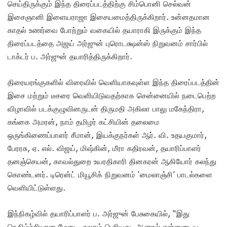
செய்திருக்கும் இந்த திரைப்படத்திற்கு சிம்பொனி செல்வன்
இசைஞானி இளையராஜா இசையமைத்திருக்கிறார். உன்னதமான
காதல் உணர்வை போற்றும் வகையில் தயாராகி இருக்கும் இந்த
திரைப்படத்தை அஜய் அர்ஜுன் புரொடக்ஷன்ஸ் நிறுவனம் சார்பில்
டாக்டர் ப. அர்ஜுன் தயாரித்திருக்கிறார்.
திரையரங்குகளில் விரைவில் வெளியாகவுள்ள‌ இந்த திரைப்படத்தின்
இசை மற்றும் டீசரை வெளியிடுவதற்காக‌ சென்னையில் நடைபெற்ற
விழாவில் படக்குழுவினருடன் திருமதி அகிலா பாலு மகேந்திரா,
கங்கை அமரன், நாம் தமிழர் கட்சியின் தலைமை
ஒருங்கிணைப்பாளர் சீமான், இயக்குநர்கள் ஆர். வி. உதயகுமார்,
பேரரசு, ஏ. எல். விஜய், மிஷ்கின், மீரா கதிரவன், தயாரிப்பாளர்
தனஞ்செயன், காவல்துறை உயரதிகாரி தினகரன் ஆகியோர் கலந்து
கொண்டனர். டிரென்ட் மியூசிக் நிறுவனம் ‘மைலாஞ்சி’ பாடல்களை
வெளியிட்டுள்ளது.
இந்நிகழ்வில் தயாரிப்பாளர் ப. அர்ஜுன் பேசுகையில், “இது
நெகிழ்ச்சியான மேடை. உலகம் பெரியது, ஆனால் என்னுடைய