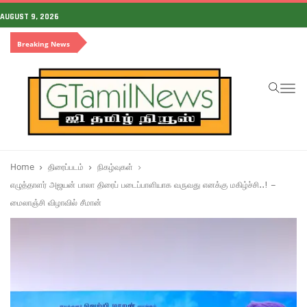
AUGUST 9, 2026
Breaking News
To
na
Home
திரைப்படம்
நிகழ்வுகள்
எழுத்தாளர் அஜயன் பாலா திரைப் படைப்பாளியாக வருவது எனக்கு மகிழ்ச்சி..! –
மைலாஞ்சி விழாவில் சீமான்