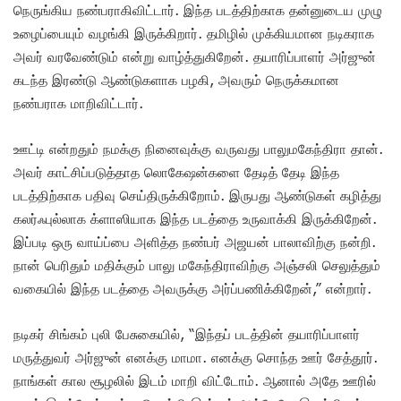
நெருங்கிய நண்பராகிவிட்டார். இந்த படத்திற்காக தன்னுடைய முழு
உழைப்பையும் வழங்கி இருக்கிறார். தமிழில் முக்கியமான நடிகராக
அவர் வரவேண்டும் என்று வாழ்த்துகிறேன். தயாரிப்பாளர் அர்ஜுன்
கடந்த இரண்டு ஆண்டுகளாக பழகி, அவரும் நெருக்கமான
நண்பராக மாறிவிட்டார்.‌
ஊட்டி என்றதும் நமக்கு நினைவுக்கு வருவது பாலுமகேந்திரா தான்.
அவர் காட்சிப்படுத்தாத லொகேஷன்களை தேடித் தேடி இந்த
படத்திற்காக பதிவு செய்திருக்கிறோம். இருபது ஆண்டுகள் கழித்து
கலர்ஃபுல்லாக க்ளாஸியாக இந்த படத்தை உருவாக்கி இருக்கிறேன்.
இப்படி ஒரு வாய்ப்பை அளித்த நண்பர் அஜயன் பாலாவிற்கு நன்றி.
நான் பெரிதும் மதிக்கும் பாலு மகேந்திராவிற்கு அஞ்சலி செலுத்தும்
வகையில் இந்த படத்தை அவருக்கு அர்ப்பணிக்கிறேன்,” என்றார்.
நடிகர் சிங்கம் புலி பேசுகையில், “இந்தப் படத்தின் தயாரிப்பாளர்
மருத்துவர் அர்ஜுன் எனக்கு மாமா. எனக்கு சொந்த ஊர் சேத்தூர்.‌
நாங்கள் கால சூழலில் இடம் மாறி விட்டோம். ஆனால் அதே ஊரில்