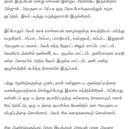
தான் இருப்பேன் என்று சொல்லி இன்றும் அங்கேயே இருக்கிறார்
அர்ஜுன். அவருடைய அப்பா ஒரு அரசு போக்குவரத்துக் கழக
ஓட்டுநர். இவர் படித்து மருத்துவராகி இருக்கிறார்.
இப்போதும் அவர் காசு வாங்காமல் ஏழைகளுக்கு வைத்தியம் பார்த்து
வருகிறார். அப்பா, அம்மா, பாரதியார், வள்ளுவர், கம்பர்… இதுதான்
அவருடைய உலகம். அவர் எந்த ஹோட்டலிலும் சாப்பிட மாட்டார்.
வெளியிடங்களில் தண்ணீர் கூட குடிக்க மாட்டார். குளிர்சாதன வசதி
உள்ள அறையில் அதிக நேரம் இருக்க மாட்டார். தனி மனித
ஒழுக்கத்தில் உயர்ந்த நிலையில் இருப்பவர்.
பத்து ஆண்டுகளுக்கு முன்பு நான் என்னுடைய குலதெய்வத்தை
வணங்குவதற்காக செல்லும்போது இவரை சந்திக்கிறேன். அப்போது
என்னிடம் ஒரு படத்தை தயாரிப்பதற்கு எவ்வளவு செலவாகும் எனக்
கேட்டுவிட்டு, ஒரு படத்தை தயாரிக்க வேண்டும் என அவருடைய
விருப்பத்தை சொன்னார். அவர் சில கதைகளையும் சொன்னார்.
சில ஆண்டுகளுக்குப் பிறகு இயக்குநர் அஜயன் பாலா அவரை