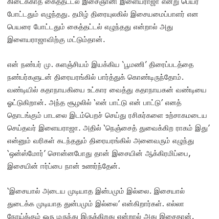
கிடைக்காத கைத்தட்டல் இசைஞானி இளையராஜா என்று பெயர்
போட்டதும் எழுந்தது. தமிழ் திரையுலகில் இசையமைப்பாளர் என
பெயரை போட்டதும் கைத்தட்டல் எழுந்தது என்றால் அது
இளையராஜாவிற்கு மட்டும்தான்.
என் நண்பர் மு. களஞ்சியம் இயக்கிய ‘பூமணி’ திரைப்படத்தை
நண்பர்களுடன் திரையரங்கில் பார்த்துக் கொண்டிருந்தோம்.
வண்டியில் கதாநாயகியை உட்கார வைத்து கதாநாயகன் வண்டியை
ஓட்டுகிறான். அந்த சூழலில் ‘என் பாட்டு என் பாட்டு’ எனத்
தொடங்கும் பாடலை இடம்பெறச் செய்து ரசிகர்களை உற்சாகமடைய‌
செய்தவர் இளையராஜா. அதில் ‘நெஞ்சைத் துவைக்கிற ராகம் இது’
என்னும் வரிகள் கடந்ததும் திரையரங்கில் அனைவரும் எழுந்து
‘ஒன்ஸ்மோர்’ சொன்னபோது தான் இசையின் ஆக்கிரமிப்பை,
இசையின் ஈர்ப்பை‌ நான் உணர்ந்தேன்.
‘இசையால் அடைய முடியாத இன்பமும் இல்லை. இசையால்
துடைக்க முடியாத துன்பமும் இல்லை’ என்கிறார்கள். எல்லா
நோய்க்கும் ஒரு மருந்து இருக்கிறது என்றால் அது இசைதான்.