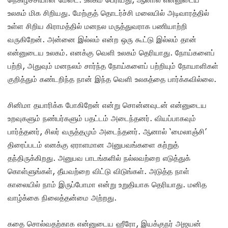
உலகம் மிக சிறியது. மேற்குத் தொடர்ச்சி மலையில் அடிவாரத்தில்
உள்ள சிறிய கிராமத்தில் மனநல மருத்துவராக பணியாற்றி
வருகிறேன். அன்னை இல்லம் என்ற ஒரு கூட்டு இல்லம் தான்
என்னுடைய உலகம். எனக்கு வெளி உலகம் தெரியாது. நோய்களைப்
பற்றி, அதுவும் மனநலம் சார்ந்த நோய்களைப் பற்றியும் நோயாளிகள்
குறித்தும் கண்டறிந்த நான் இந்த வெளி உலகத்தை பார்க்கவில்லை.
சினிமா தயாரிக்க போகிறேன் என்று சொன்னவுடன் என்னுடைய
உறவுகளும் நண்பர்களும் பதட்ட‌ம் அடைந்தனர். வியப்பாகவும்
பார்த்தனர், சிலர் வருத்தமும் அடைந்தனர். ஆனால் ‘மைலாஞ்சி’
திரைப்படம் எனக்கு ஏராளமான அனுபவங்களை கற்றுத்
தந்திருக்கிறது. அனுபவ பாடங்களில் நல்லவற்றை எடுத்துக்
கொள்ளுங்கள், தீயவற்றை விட்டு விடுங்கள். அடுத்த நாள்
காலையில் நாம் இருப்போமா என்று உறுதியாக தெரியாது. மனித
வாழ்க்கை நிலைத்தன்மை அற்றது.
கதை சொல்வதற்காக என்னுடைய ஹீரோ, இயக்குநர் அஜயன்