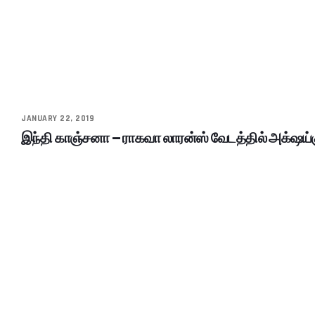
JANUARY 22, 2019
இந்தி காஞ்சனா – ராகவா லாரன்ஸ் வேடத்தில் அக்‌ஷய்க