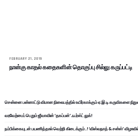
FEBRUARY 21, 2019
நான்கு காதல் கதைகளின் தொகுப்பு சில்லு கருப்பட்டி
சென்னை பன்னாட்டு விமான நிலையத்தில் உயிர்காக்கும் ஏ.இ.டி கருவிகளை நிறு
வரவேற்பைப் பெறும் ஜீவாவின் ‘தகப்பன்’ ஃபர்ஸ்ட் லுக்!
நம்பிக்கையுடன் பயணித்தால் வெற்றி கிடைக்கும்..! ‘விஸ்வநாத் & சன்ஸ்’ விழாவில