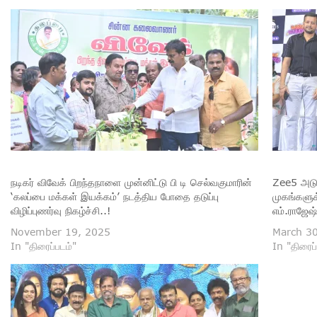
நடிகர் விவேக் பிறந்தநாளை முன்னிட்டு பி டி செல்வகுமாரின்
Zee5 அடுத
‘கலப்பை மக்கள் இயக்கம்’ நடத்திய போதை தடுப்பு
முகங்களுக
விழிப்புணர்வு நிகழ்ச்சி..!
எம்.ராஜேஷ்
November 19, 2025
March 3
In "திரைப்படம்"
In "திரைப்