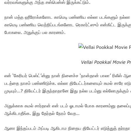
வர்ரவங்களுக்கு அந்த சஸ்பென்ஸ் இருக்கட்டும்.
நான் மத்த ஹீரோக்களோட காமெடி பண்ணிய எல்லா படங்களும் நல்லா 
காமெடி பண்ணிய வெற்றிப்படங்களோட ரெகார்ட்ஸும் என்கிட்ட இருக்
போகலை. அதுக்குப் பல காரணம்.
Vellai Pookkal Movie P
என் ‘கேரியர் பெஸ்ட்’ன்னு நான் நினைச்ச ‘நான்தான் பாலா’ ரிலீஸ் 
படத்தை நாசம் பண்ணிடுச்சு. எல்லா தியேட்டர்களையும் கமல் சாரே எடுத்
முடியும்…? தியேட்டர் இருந்தாதானே இது நல்ல படம்னு எல்லோருக்கும் கா
அதுக்காக கமல் சார்தான் என் படம் ஓடாமல் போக காரணம்னு தலைப்
ஆக்கிடாதீங்க. இது தேர்தல் நேரம் வேற…
ஆனா இந்தப்படம் அப்படி ஆகிடாம நிறைய தியேட்டர் எடுத்துத் தர்ரதா ப