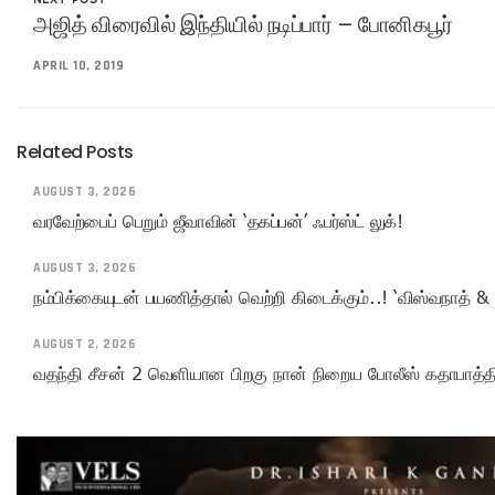
அஜித் விரைவில் இந்தியில் நடிப்பார் – போனிகபூர்
APRIL 10, 2019
Related Posts
AUGUST 3, 2026
வரவேற்பைப் பெறும் ஜீவாவின் ‘தகப்பன்’ ஃபர்ஸ்ட் லுக்!
AUGUST 3, 2026
நம்பிக்கையுடன் பயணித்தால் வெற்றி கிடைக்கும்..! ‘விஸ்வநாத் & 
AUGUST 2, 2026
வதந்தி சீசன் 2 வெளியான பிறகு நான் நிறைய போலீஸ் கதாபாத்திரங