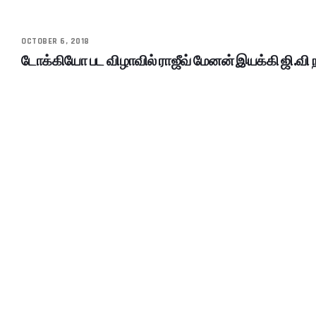
OCTOBER 6, 2018
டோக்கியோ பட விழாவில் ராஜீவ் மேனன் இயக்கி ஜி.வி ந