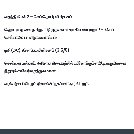
வதந்தி சீசன் 2 – வெப் தொடர் விமர்சனம்
ஹெச். ராஜாவை தமிழ்நாட்டு முதலமைச்சராகிய எஸ்.ராஜா..! – ‘செய்
செய்யாதே’ பட விழா சுவாரஸ்யம்
டிசி (DC) திரைப்பட விமர்சனம் (3.5/5)
சென்னை பன்னாட்டு விமான நிலையத்தில் உயிர்காக்கும் ஏ.இ.டி கருவிகளை
நிறுவும் காவேரி மருத்துவமனை..!
வரவேற்பைப் பெறும் ஜீவாவின் ‘தகப்பன்’ ஃபர்ஸ்ட் லுக்!