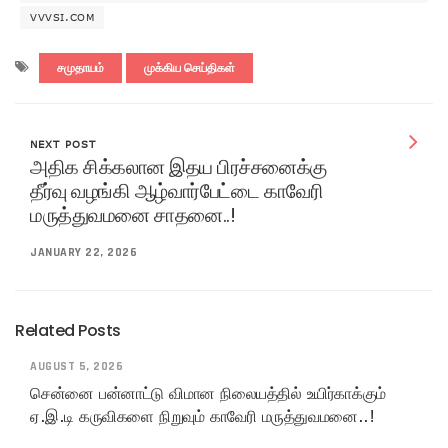
VVVSI.COM
சமுதாயம்
முக்கிய செய்திகள்
NEXT POST
அதிக சிக்கலான இதய பிரச்சனைக்கு
தீர்வு வழங்கி ஆழ்வார்பேட்டை காவேரி
மருத்துவமனை சாதனை..!
JANUARY 22, 2026
Related Posts
AUGUST 5, 2026
சென்னை பன்னாட்டு விமான நிலையத்தில் உயிர்காக்கும்
ஏ.இ.டி கருவிகளை நிறுவும் காவேரி மருத்துவமனை..!