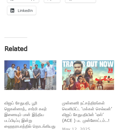
LinkedIn
Related
விஜய் சேதுபதி, பூரி
முன்னணி நட்சத்திரங்கள்
ஜெகன்னாத், சார்மி கவுர்
வெளியிட்ட ‘மக்கள் செல்வன்’
இணையும் பான் இந்திய
விஜய் சேதுபதியின் ‘ஏஸ்’
படப்பிடிப்பு இன்று
(ACE ) பட முன்னோட்டம்..!
ஹைதராபாத்தில் தொடங்கியது
May 12, 2025