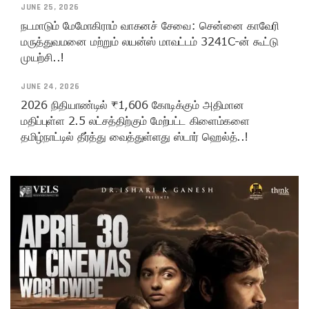
JUNE 25, 2026
நடமாடும் மேமோகிராம் வாகனச் சேவை: சென்னை காவேரி
மருத்துவமனை மற்றும் லயன்ஸ் மாவட்டம் 3241C-ன் கூட்டு
முயற்சி..!
JUNE 24, 2026
2026 நிதியாண்டில் ₹1,606 கோடிக்கும் அதிமான
மதிப்புள்ள 2.5 லட்சத்திற்கும் மேற்பட்ட கிளைம்களை
தமிழ்நாட்டில் தீர்த்து வைத்துள்ளது ஸ்டார் ஹெல்த்..!