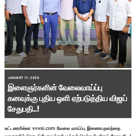
JANUARY 17, 2026
இளைஞர்களின் வேலைவாய்ப்பு
கனவுக்கு புதிய ஒளி ஏற்படுத்திய விஜய்
சேதுபதி..!
கட்டணமில்லா vvvsi.com வேலை வாய்ப்பு இணையதளத்தை
மதுரையில் தொடங்கி வைத்தார் மக்கள் செல்வன் விஜய் சேதுபதி..!