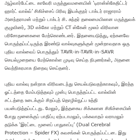
ஆழ்வார்பேட்டை காவேரி மருத்துவமனையின் ‘டிரான்ஸ்கேதிட்டர்
ஹார்ட் வால்வ்’ சிகிச்சைப் பிரிவு இயக்குநர் டாக்டர் ராஜாராம்
அனந்தராமன் மற்றும் டாக்டர் சி. சுந்தர் தலைமையிலான மருத்துவக்
குழுவினர், 3D எக்கோ மற்றும் CT ஸ்கேன் மூலம் விரிவான
பரிசோதனைகளை மேற்கொண்டனர். இதனையடுத்து, ஏற்கனவே
பொருத்தப்பட்டிருந்த இரண்டு வால்வுகளுக்குள் மூன்றாவதாக ஒரு
புதிய வால்வைப் பொருத்தும் TAVR-in-TAVR-in-SAVR
செயல்முறையை மேற்கொள்ள முடிவு செய்த நிபுணர்கள், அதனை
வெற்றிகரமாக நிறைவு செய்தனர்.
புதிய வால்வு நன்றாக விரிவடைந்து செயல்படுவதற்காகவும், இரத்த
ஓட்டத்தை மேம்படுத்தவும் முன்பு பொருத்தப்பட்ட வால்வின்
சட்டத்தை உடைக்கும் சிறப்புத் தொழில்நுட்ப உத்தி
பயன்படுத்தப்பட்டது. மேலும், இத்தகைய சிக்கலான சிகிச்சையின்
போது மூளைக்குப் பாதிப்பு ஏற்படாமலும், பக்கவாதம் வராமலும்
தடுக்க ‘இரட்டை மூளைப் பாதுகாப்பு’ (Dual Cerebral
Protection – Spider FX) கவசங்கள் பொருத்தப்பட்டன. இது