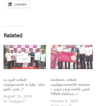
LinkedIn
Related
வடபழனி காவேரி
சென்னை, காவேரி
மருத்துவமனை நடத்திய ‘நம்ம
மருத்துவமனையின் சாதனை
ஹார்ட் வாக்..!’
– மூதாட்டிக்கு உலகின் முதல்
TMVR சிகிச்சை..!
August 15, 2025
In "மருத்துவம்"
October 6, 2025
In "சமுதாயம்"