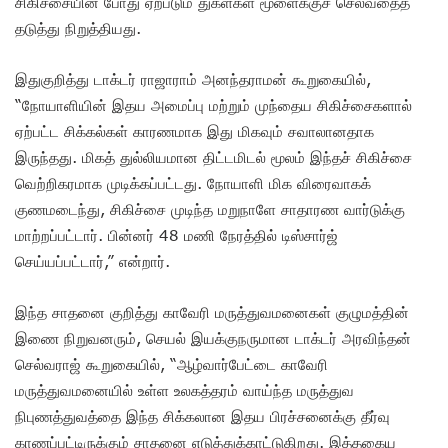
சிகிச்சையின் போது ஏற்படும் துகள்கள் மூளைக்குச் செல்வதைத்
தடுத்து நிறுத்தியது.
இதுகுறித்து டாக்டர் ராஜாராம் அனந்தராமன் கூறுகையில்,
“நோயாளியின் இதய அமைப்பு மற்றும் முந்தைய சிகிச்சைகளால்
ஏற்பட்ட சிக்கல்கள் காரணமாக இது மிகவும் சவாலானதாக
இருந்தது. மிகத் துல்லியமான திட்டமிடல் மூலம் இந்தச் சிகிச்சை
வெற்றிகரமாக முடிக்கப்பட்டது. நோயாளி மிக விரைவாகக்
குணமடைந்து, சிகிச்சை முடிந்த மறுநாளே சாதாரண வார்டுக்கு
மாற்றப்பட்டார். பின்னர் 48 மணி நேரத்தில் டிஸ்சார்ஜ்
செய்யப்பட்டார்,” என்றார்.
இந்த சாதனை குறித்து காவேரி மருத்துவமனைகள் குழுமத்தின்
இணை நிறுவனரும், செயல் இயக்குநருமான டாக்டர் அரவிந்தன்
செல்வராஜ் கூறுகையில், “ஆழ்வார்பேட்டை காவேரி
மருத்துவமனையில் உள்ள உலகத்தரம் வாய்ந்த மருத்துவ
நிபுணத்துவத்தை இந்த சிக்கலான இதய பிரச்சனைக்கு தீர்வு
காணப்பட்டிருக்கும் சாதனை எடுத்துக்காட்டுகிறது. இத்தகைய