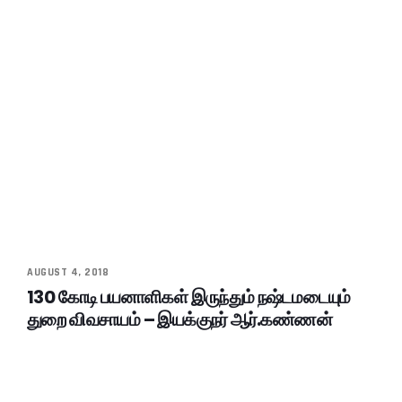
AUGUST 4, 2018
130 கோடி பயனாளிகள் இருந்தும் நஷ்டமடையும்
துறை விவசாயம் – இயக்குநர் ஆர்.கண்ணன்