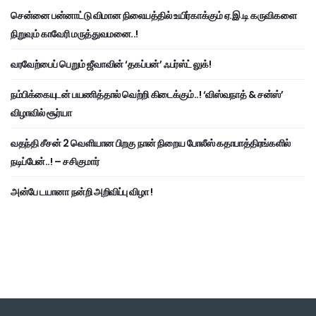
சென்னை பன்னாட்டு விமான நிலையத்தில் உயிர்காக்கும் ஏ.இ.டி கருவிகளை
நிறுவும் காவேரி மருத்துவமனை..!
வரவேற்பைப் பெறும் ஜீவாவின் ‘தகப்பன்’ ஃபர்ஸ்ட் லுக்!
நம்பிக்கையுடன் பயணித்தால் வெற்றி கிடைக்கும்..! ‘விஸ்வநாத் & சன்ஸ்’
விழாவில் சூர்யா
வதந்தி சீசன் 2 வெளியான பிறகு நான் நிறைய போலீஸ் கதாபாத்திரங்களில்
நடிப்பேன்..! – சசிகுமார்
அன்பே டயானா நன்றி அறிவிப்பு விழா !