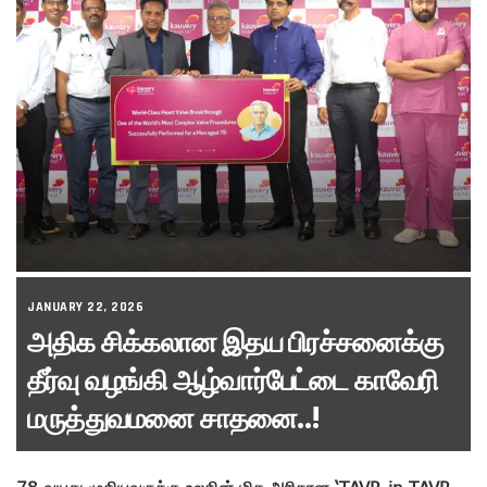
JANUARY 22, 2026
அதிக சிக்கலான இதய பிரச்சனைக்கு
தீர்வு வழங்கி ஆழ்வார்பேட்டை காவேரி
மருத்துவமனை சாதனை..!
78 வயது முதியவருக்கு உலகின் மிக அரிதான ‘TAVR-in-TAVR-