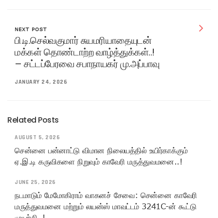
NEXT POST
பி.டி.செல்வகுமார் சுயமரியாதையுடன்
மக்கள் தொண்டாற்ற வாழ்த்துக்கள்..!
– சட்டப்பேரவை சபாநாயகர் மு.அப்பாவு
JANUARY 24, 2026
Related Posts
AUGUST 5, 2026
சென்னை பன்னாட்டு விமான நிலையத்தில் உயிர்காக்கும்
ஏ.இ.டி கருவிகளை நிறுவும் காவேரி மருத்துவமனை..!
JUNE 25, 2026
நடமாடும் மேமோகிராம் வாகனச் சேவை: சென்னை காவேரி
மருத்துவமனை மற்றும் லயன்ஸ் மாவட்டம் 3241C-ன் கூட்டு
முயற்சி..!