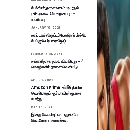
DECEMBER 9, 2020
பேச்சிலர் இசை உலகம் முழுதும்
ரசிகர்களை சென்றடையும் –
டில்லிபாபு
JANUARY 10, 2021
கால் டாக்ஸி ஓட்டப் போகிறார் பர்த்டே
பேபி ஐஸ்வர்யா ராஜேஷ்
FEBRUARY 18, 2021
சக்ரா மீதான தடை விலகியது – 4
மொழிகளில் நாளை வெளியீடு
APRIL 1, 2021
Amazon Prime -ல் இந்தியில்
வெளியாகும் சூர்யாவின் சூரரை
போற்று
MAY 17, 2021
இன்று கோலிவுட்டை உலுக்கிய
கொரோனா மரணங்கள்