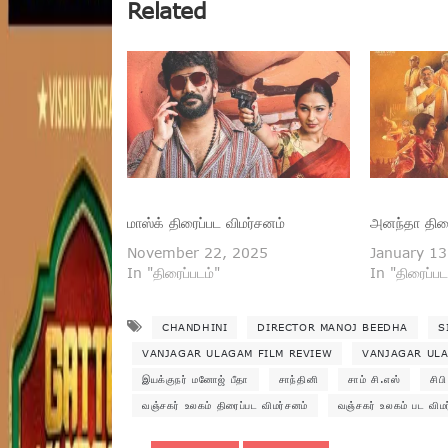
Related
மாஸ்க் திரைப்பட விமர்சனம்
அனந்தா திரை
November 22, 2025
January 13
In "திரைப்படம்"
In "திரைப்பட
CHANDHINI
DIRECTOR MANOJ BEEDHA
S
VANJAGAR ULAGAM FILM REVIEW
VANJAGAR ULA
இயக்குநர் மனோஜ் பீதா
சாந்தினி
சாம் சி.எஸ்
சிபி
வஞ்சகர் உலகம் திரைப்பட விமர்சனம்
வஞ்சகர் உலகம் பட விம