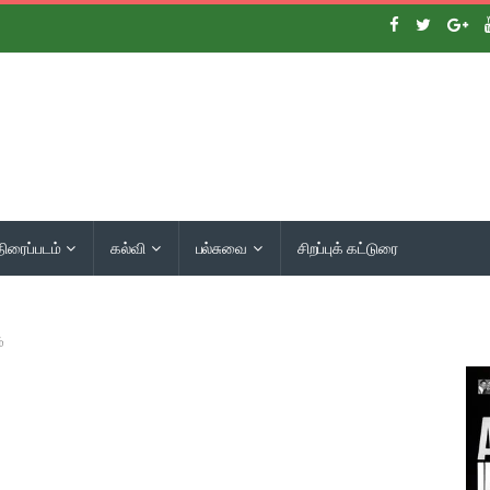
திரைப்படம்
கல்வி
பல்சுவை
சிறப்புக் கட்டுரை
்