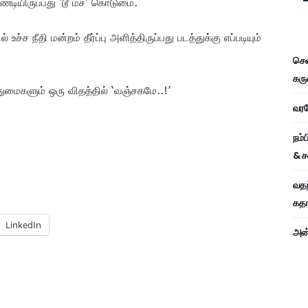
்டியிருப்பது ‘டூ மச்’ கொடுமை.
ச்ச நீதி மன்றம் தீர்ப்பு அளித்திருப்பது படத்துக்கு எப்படியும்
சென
கரு
ுதுமைகளும் ஒரு விதத்தில் ‘வஞ்சகமே..!’
வரவே
நம்
& ச
வதந
கதாப
LinkedIn
அன்