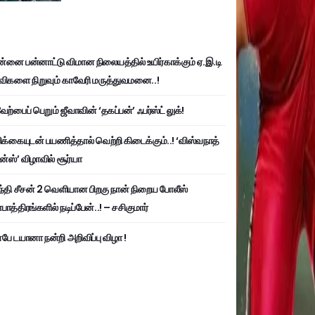
்னை பன்னாட்டு விமான நிலையத்தில் உயிர்காக்கும் ஏ.இ.டி
விகளை நிறுவும் காவேரி மருத்துவமனை..!
ற்பைப் பெறும் ஜீவாவின் ‘தகப்பன்’ ஃபர்ஸ்ட் லுக்!
பிக்கையுடன் பயணித்தால் வெற்றி கிடைக்கும்..! ‘விஸ்வநாத்
ன்ஸ்’ விழாவில் சூர்யா
்தி சீசன் 2 வெளியான பிறகு நான் நிறைய போலீஸ்
ாத்திரங்களில் நடிப்பேன்..! – சசிகுமார்
பே டயானா நன்றி அறிவிப்பு விழா !