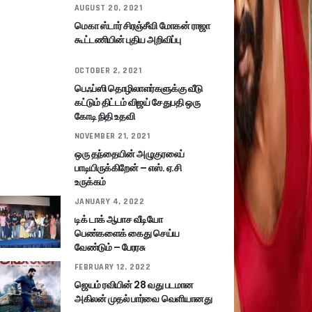
AUGUST 20, 2021
மெகா ஸ்டார் சிரஞ்சீவி மோகன் ராஜா
கூட்டணியின் புதிய அறிவிப்பு
OCTOBER 2, 2021
பெஃப்ஸி தொழிலாளர்களுக்கு வீடு
கட்டும் திட்டம் விஜய் சேதுபதி ஒரு
கோடி நிதி உதவி
NOVEMBER 21, 2021
ஒரு தந்தையின் அழுகுரலைப்
பாடியிருக்கிறேன் – எஸ். ஏ.சி
உருக்கம்
JANUARY 4, 2022
டிக் டாக் ஆபாச வீடியோ
பெண்களைக் கைது செய்ய
வேண்டும் – பேரரசு
FEBRUARY 12, 2022
ஜெயம் ரவியின் 28 வது படமான
அகிலன் முதல் பார்வை வெளியானது