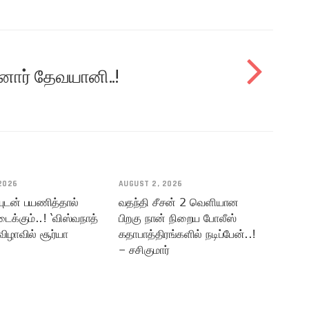
னார் தேவயானி..!
2026
AUGUST 2, 2026
யுடன் பயணித்தால்
வதந்தி சீசன் 2 வெளியான
டைக்கும்..! ‘விஸ்வநாத்
பிறகு நான் நிறைய போலீஸ்
விழாவில் சூர்யா
கதாபாத்திரங்களில் நடிப்பேன்..!
– சசிகுமார்