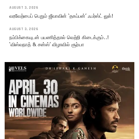
AUGUST 3, 2026
வரவேற்பைப் பெறும் ஜீவாவின் ‘தகப்பன்’ ஃபர்ஸ்ட் லுக்!
AUGUST 3, 2026
நம்பிக்கையுடன் பயணித்தால் வெற்றி கிடைக்கும்..!
‘விஸ்வநாத் & சன்ஸ்’ விழாவில் சூர்யா