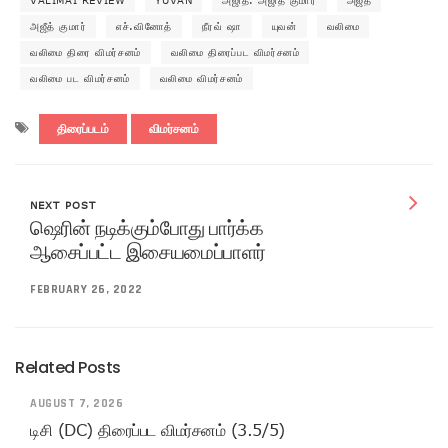
VALIMAI REVIEW
YUVAN
அஜித். அஜித் குமார்
அஜீத்
அஜீத் குமார்
எச்.வினோத்
நீரவ் ஷா
யுவன்
வலிமை
வலிமை திரை விமர்சனம்
வலிமை திரைப்பட விமர்சனம்
வலிமை பட விமர்சனம்
வலிமை விமர்சனம்
திரைப்படம்
விமர்சனம்
NEXT POST
ஷெரின் நடிக்கும்போது பார்க்க
ஆசைப்பட்ட இசையமைப்பாளர்
FEBRUARY 26, 2022
Related Posts
AUGUST 7, 2026
டிசி (DC) திரைப்பட விமர்சனம் (3.5/5)