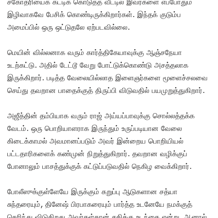
சகோதரியைக் கட்டிக் கொடுத்த வீட்டில் இவர்களை எப்போதும்
இழிவாகவே பேசிக் கொண்டிருக்கிறார்கள். இந்தக் குடும்ப
அமைப்பில் ஒரு ஒட்டுதலே ஏற்படவில்லை.
மெயின் வில்லனாக வரும் கார்த்திகேயாவுக்கு ஆஞ்சநேயா
உடற்கட்டு. அதில் டேட்டூ வேறு போட்டுக்கொண்டு அசத்தலாக
இருக்கிறார். படித்த வேலையில்லாத இளைஞர்களை மூளைச்சலவை
செய்து தவறான பாதைக்குத் திருப்பி விடுவதில் பயமுறுத்துகிறார்.
அஜீத்தின் தம்பியாக வரும் ராஜ் அய்யப்பாவுக்கு சொல்லத்தக்க
வேடம். ஒரு பொறியாளராக இருந்தும் உருப்படியான வேலை
கிடைக்காமல் அவமானப்படும் அவர் இன்றைய பொறியியல்
பட்டதாரிகளைக் கண்முன் நிறுத்துகிறார். தவறான வழிக்குப்
போனாலும் பாசத்துக்குக் கட்டுப்படுவதில் நெகிழ வைக்கிறார்.
போலீஸுக்குள்ளேயே இருக்கும் கறுப்பு ஆடுகளான சத்யா
சுந்தரையும், தினேஷ் பிரபாகரையும் பார்த்த உடனேயே நமக்குத்
தெரிந்து விடுகிறது அவர்கள்தான் சதிக்கு உடந்தை என்று. ஆனால்,