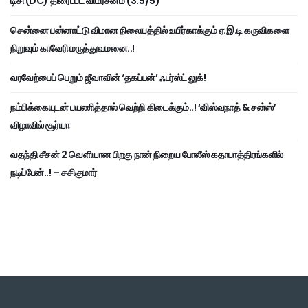
டிசி (DC) திரைப்பட விமர்சனம் (3.5/5)
சென்னை பன்னாட்டு விமான நிலையத்தில் உயிர்காக்கும் ஏ.இ.டி கருவிகளை
நிறுவும் காவேரி மருத்துவமனை..!
வரவேற்பைப் பெறும் ஜீவாவின் ‘தகப்பன்’ ஃபர்ஸ்ட் லுக்!
நம்பிக்கையுடன் பயணித்தால் வெற்றி கிடைக்கும்..! ‘விஸ்வநாத் & சன்ஸ்’
விழாவில் சூர்யா
வதந்தி சீசன் 2 வெளியான பிறகு நான் நிறைய போலீஸ் கதாபாத்திரங்களில்
நடிப்பேன்..! – சசிகுமார்