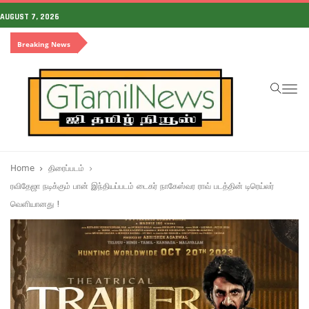
AUGUST 7, 2026
Breaking News
To
na
Home
திரைப்படம்
ரவிதேஜா நடிக்கும் பான் இந்தியப்படம் டைகர் நாகேஸ்வர ராவ் படத்தின் டிரெய்லர்
வெளியானது !