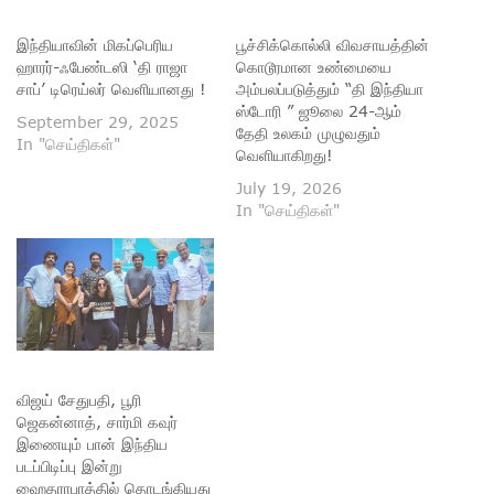
இந்தியாவின் மிகப்பெரிய
பூச்சிக்கொல்லி விவசாயத்தின்
ஹாரர்-ஃபேண்டஸி ‘தி ராஜா
கொடூரமான உண்மையை
சாப்’ டிரெய்லர் வெளியானது !
அம்பலப்படுத்தும் “தி இந்தியா
ஸ்டோரி ” ஜூலை 24-ஆம்
September 29, 2025
தேதி உலகம் முழுவதும்
In "செய்திகள்"
வெளியாகிறது!
July 19, 2026
In "செய்திகள்"
விஜய் சேதுபதி, பூரி
ஜெகன்னாத், சார்மி கவுர்
இணையும் பான் இந்திய
படப்பிடிப்பு இன்று
ஹைதராபாத்தில் தொடங்கியது