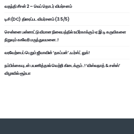
வதந்தி சீசன் 2 – வெப் தொடர் விமர்சனம்
டிசி (DC) திரைப்பட விமர்சனம் (3.5/5)
சென்னை பன்னாட்டு விமான நிலையத்தில் உயிர்காக்கும் ஏ.இ.டி கருவிகளை
நிறுவும் காவேரி மருத்துவமனை..!
வரவேற்பைப் பெறும் ஜீவாவின் ‘தகப்பன்’ ஃபர்ஸ்ட் லுக்!
நம்பிக்கையுடன் பயணித்தால் வெற்றி கிடைக்கும்..! ‘விஸ்வநாத் & சன்ஸ்’
விழாவில் சூர்யா