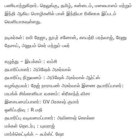
பணியாற்றுகிறார். தெலுங்கு, தமிழ், கன்னடம், மலையாளம் மற்றும்
இந்தி ஆகிய மொழிகளில் பான் இந்தியா ரிலீஸாக இப்படம்
வெளியாகவுள்ளது.
நடிகர்கள்: ரவி தேஜா, நூபுர் சனோன், காயத்ரி பரத்வாஜ், ரேணு
தேசாய், அனுபம் கெர் மற்றும் பலர்
எழுத்து – இயக்கம் : வம்சி
தயாரிப்பாளர்: அபிஷேக் அகர்வால்
தயாரிப்பு நிறுவனம் : அபிஷேக் அகர்வால் ஆர்ட்ஸ்
வழங்குபவர்: தேஜ் நாராயண் அகர்வால் இணை தயாரிப்பாளர்:
மயங்க் சிங்கானியா வசனம்: ஸ்ரீகாந்த் விசா
இசையமைப்பாளர்: GV பிரகாஷ் குமார்
ஒளிப்பதிவு : R மதி
தயாரிப்பு வடிவமைப்பாளர்: அவினாஷ் கொல்லா
மக்கள் தொடர்பு : யுவராஜ்
மார்க்கெட்டிங்க் – ஃபர்ஸ்ட் ஷோ