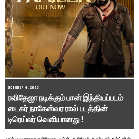
OCTOBER 4, 2023
ரவிதேஜா நடிக்கும் பான் இந்தியப்படம்
டைகர் நாகேஸ்வர ராவ் படத்தின்
டிரெய்லர் வெளியானது !
மாஸ் மஹாராஜா ரவிதேஜா, வம்சி, அபிஷேக் அகர்வால் ஆர்ட்ஸின்