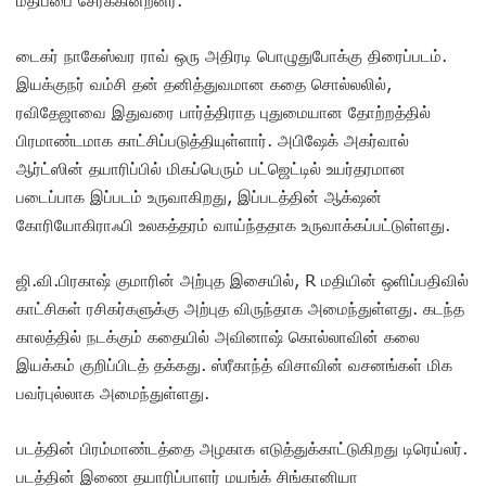
டைகர் நாகேஸ்வர ராவ் ஒரு அதிரடி பொழுதுபோக்கு திரைப்படம்.
இயக்குநர் வம்சி தன் தனித்துவமான கதை சொல்லலில்,
ரவிதேஜாவை இதுவரை பார்த்திராத புதுமையான தோற்றத்தில்
பிரமாண்டமாக காட்சிப்படுத்தியுள்ளார். அபிஷேக் அகர்வால்
ஆர்ட்ஸின் தயாரிப்பில் மிகப்பெரும் பட்ஜெட்டில் உயர்தரமான
படைப்பாக இப்படம் உருவாகிறது, இப்படத்தின் ஆக்‌ஷன்
கோரியோகிராஃபி உலகத்தரம் வாய்ந்ததாக உருவாக்கப்பட்டுள்ளது.
ஜி.வி.பிரகாஷ் குமாரின் அற்புத இசையில், R மதியின் ஒளிப்பதிவில்
காட்சிகள் ரசிகர்களுக்கு அற்புத விருந்தாக அமைந்துள்ளது. கடந்த
காலத்தில் நடக்கும் கதையில் அவினாஷ் கொல்லாவின் கலை
இயக்கம் குறிப்பிடத் தக்கது. ஸ்ரீகாந்த் விசாவின் வசனங்கள் மிக
பவர்புல்லாக அமைந்துள்ளது.
படத்தின் பிரம்மாண்டத்தை அழகாக எடுத்துக்காட்டுகிறது டிரெய்லர்.
படத்தின் இணை தயாரிப்பாளர் மயங்க் சிங்கானியா