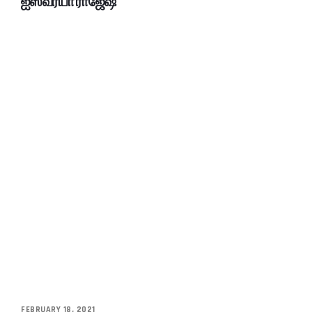
ஐஸ்வர்யா ராஜேஷ்
FEBRUARY 18, 2021