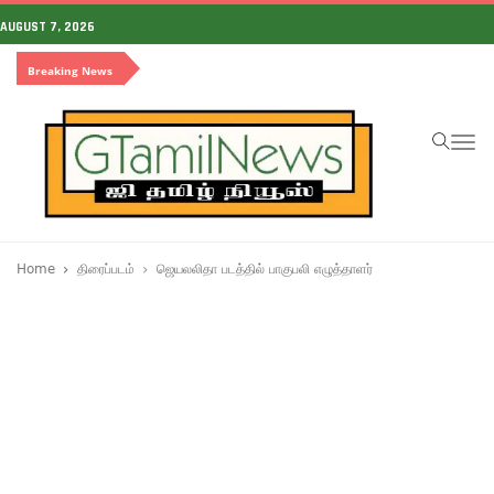
AUGUST 7, 2026
Breaking News
To
na
Home
திரைப்படம்
ஜெயலலிதா படத்தில் பாகுபலி எழுத்தாளர்