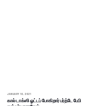
JANUARY 10, 2021
கால் டாக்ஸி ஓட்டப் போகிறார் பர்த்டே பேபி