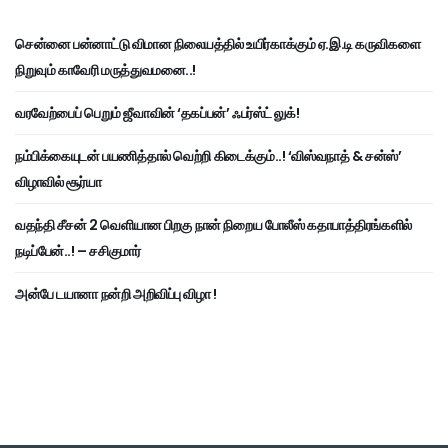
சென்னை பன்னாட்டு விமான நிலையத்தில் உயிர்காக்கும் ஏ.இ.டி கருவிகளை
நிறுவும் காவேரி மருத்துவமனை..!
வரவேற்பைப் பெறும் ஜீவாவின் ‘தகப்பன்’ ஃபர்ஸ்ட் லுக்!
நம்பிக்கையுடன் பயணித்தால் வெற்றி கிடைக்கும்..! ‘விஸ்வநாத் & சன்ஸ்’
விழாவில் சூர்யா
வதந்தி சீசன் 2 வெளியான பிறகு நான் நிறைய போலீஸ் கதாபாத்திரங்களில்
நடிப்பேன்..! – சசிகுமார்
அன்பே டயானா நன்றி அறிவிப்பு விழா !