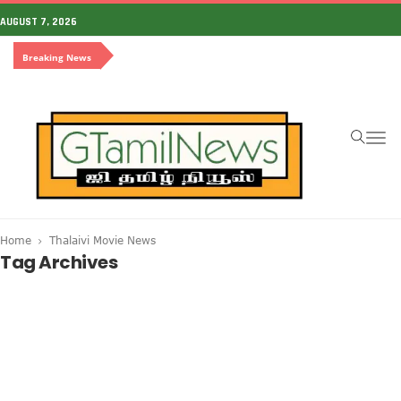
AUGUST 7, 2026
Breaking News
To
na
Home
Thalaivi Movie News
Tag Archives