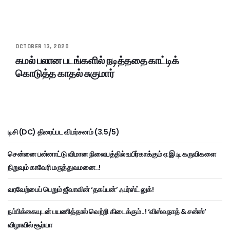
OCTOBER 13, 2020
கமல் பலான படங்களில் நடித்ததை காட்டிக்
கொடுத்த காதல் சுகுமார்
டிசி (DC) திரைப்பட விமர்சனம் (3.5/5)
சென்னை பன்னாட்டு விமான நிலையத்தில் உயிர்காக்கும் ஏ.இ.டி கருவிகளை
நிறுவும் காவேரி மருத்துவமனை..!
வரவேற்பைப் பெறும் ஜீவாவின் ‘தகப்பன்’ ஃபர்ஸ்ட் லுக்!
நம்பிக்கையுடன் பயணித்தால் வெற்றி கிடைக்கும்..! ‘விஸ்வநாத் & சன்ஸ்’
விழாவில் சூர்யா