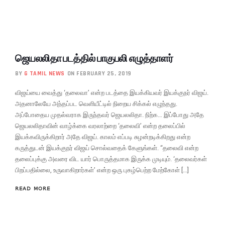
ஜெயலலிதா படத்தில் பாகுபலி எழுத்தாளர்
BY
G TAMIL NEWS
ON FEBRUARY 25, 2019
விஜய்யை வைத்து ‘தலைவா’ என்ற படத்தை இயக்கியவர் இயக்குநர் விஜய்.
அதனாலேயே அந்தப்பட வெளியீட்டில் நிறைய சிக்கல் எழுந்தது.
அப்போதைய முதல்வராக இருந்தவர் ஜெயலலிதா. நிற்க… இப்போது அதே
ஜெயலலிதாவின் வாழ்க்கை வரலாற்றை ‘தலைவி’ என்ற தலைப்பில்
இயக்கவிருக்கிறார் அதே விஜய். காலம் எப்படி சுழன்றடிக்கிறது என்ற
கருத்துடன் இயக்குநர் விஜய் சொல்வதைக் கேளுங்கள். “தலைவி என்ற
தலைப்புக்கு அவரை விட யார் பொருத்தமாக இருக்க முடியும். ‘தலைவர்கள்
பிறப்பதில்லை, உருவாகிறார்கள்’ என்ற ஒரு புகழ்பெற்ற மேற்கோள் […]
READ MORE