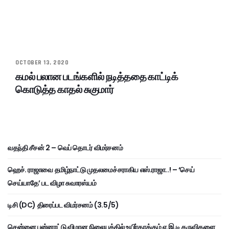
OCTOBER 13, 2020
கமல் பலான படங்களில் நடித்ததை காட்டிக்
கொடுத்த காதல் சுகுமார்
வதந்தி சீசன் 2 – வெப் தொடர் விமர்சனம்
ஹெச். ராஜாவை தமிழ்நாட்டு முதலமைச்சராகிய எஸ்.ராஜா..! – ‘செய்
செய்யாதே’ பட விழா சுவாரஸ்யம்
டிசி (DC) திரைப்பட விமர்சனம் (3.5/5)
சென்னை பன்னாட்டு விமான நிலையத்தில் உயிர்காக்கும் ஏ.இ.டி கருவிகளை