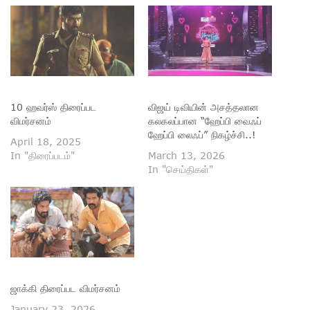
10 ஹவர்ஸ் திரைப்பட
விஜய் டிவியின் அசத்தலான
விமர்சனம்
கலகலப்பான “ஹேப்பி வைஃப்
ஹேப்பி லைஃப்” நிகழ்ச்சி..!
April 18, 2025
In "திரைப்படம்"
March 13, 2026
In "செய்திகள்"
ஜாக்கி திரைப்பட விமர்சனம்
January 23, 2026