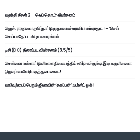
வதந்தி சீசன் 2 – வெப் தொடர் விமர்சனம்
ஹெச். ராஜாவை தமிழ்நாட்டு முதலமைச்சராகிய எஸ்.ராஜா..! – ‘செய்
செய்யாதே’ பட விழா சுவாரஸ்யம்
டிசி (DC) திரைப்பட விமர்சனம் (3.5/5)
சென்னை பன்னாட்டு விமான நிலையத்தில் உயிர்காக்கும் ஏ.இ.டி கருவிகளை
நிறுவும் காவேரி மருத்துவமனை..!
வரவேற்பைப் பெறும் ஜீவாவின் ‘தகப்பன்’ ஃபர்ஸ்ட் லுக்!