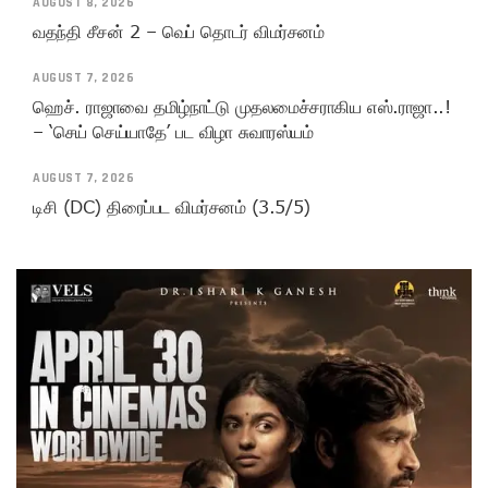
AUGUST 8, 2026
வதந்தி சீசன் 2 – வெப் தொடர் விமர்சனம்
AUGUST 7, 2026
ஹெச். ராஜாவை தமிழ்நாட்டு முதலமைச்சராகிய எஸ்.ராஜா..!
– ‘செய் செய்யாதே’ பட விழா சுவாரஸ்யம்
AUGUST 7, 2026
டிசி (DC) திரைப்பட விமர்சனம் (3.5/5)