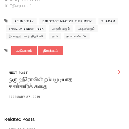
In "திரைப்படம்"
ARUN VIJAY
DIRECTOR MAGIZH THIRUMENI
THADAM
THADAM SNEAK PEEK
அருண் விஜய்
அருண்விஜய்
இயக்குநர் மகிழ் திருமேனி
தடம்
தடம் ஸ்னீக் பீக்
காணொளி
திரைப்படம்
NEXT POST
ஒரு ஹீரோவின் நம்பமுடியாத
கண்ணீர்க் கதை
FEBRUARY 27, 2019
Related Posts